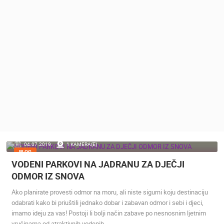
MEDIJI O
NAMA,
NAGRADE I
PRIZNANJA
DONACIJE
ZA NOVE
WEB
KAMERE
TERMS OF
USE
PRIVACY
04.07.2019.
1 KAMERA(E)
POLICY
BLOG
VODENI PARKOVI NA JADRANU ZA DJEČJI
BANERI
ODMOR IZ SNOVA
Ako planirate provesti odmor na moru, ali niste sigurni koju destinaciju
odabrati kako bi priuštili jednako dobar i zabavan odmor i sebi i djeci,
imamo ideju za vas! Postoji li bolji način zabave po nesnosnim ljetnim
HRVATSKI
vrućinama od atraktivnih vodenih…