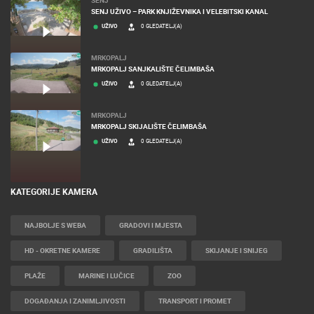
SENJ UŽIVO – PARK KNJIŽEVNIKA I VELEBITSKI KANAL
UŽIVO
0 GLEDATELJ(A)
MRKOPALJ
MRKOPALJ SANJKALIŠTE ČELIMBAŠA
UŽIVO
0 GLEDATELJ(A)
MRKOPALJ
MRKOPALJ SKIJALIŠTE ČELIMBAŠA
UŽIVO
0 GLEDATELJ(A)
KATEGORIJE KAMERA
NAJBOLJE S WEBA
GRADOVI I MJESTA
HD - OKRETNE KAMERE
GRADILIŠTA
SKIJANJE I SNIJEG
PLAŽE
MARINE I LUČICE
ZOO
DOGAĐANJA I ZANIMLJIVOSTI
TRANSPORT I PROMET