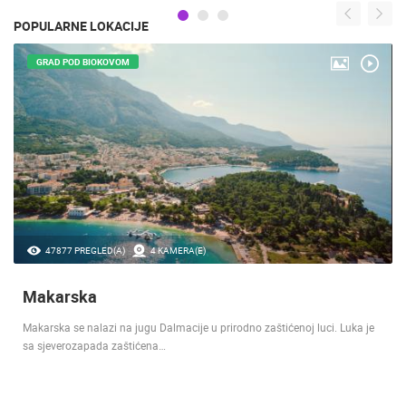
POPULARNE LOKACIJE
GRAD POD BIOKOVOM
47877 PREGLED(A)
4 KAMERA(E)
Makarska
Makarska se nalazi na jugu Dalmacije u prirodno zaštićenoj luci. Luka je
sa sjeverozapada zaštićena…