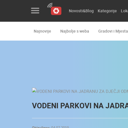
Novosti&Blog
Kategorije
Lok
Najnovije
Najbolje s weba
Gradovi i Mjesta
Novosti&Blog
Kategorije
Lokacije
Event&Site
Izdvojeno
Povijest
VODENI PARKOVI NA JADR
Karta
Objavljeno:
04.07.2019.