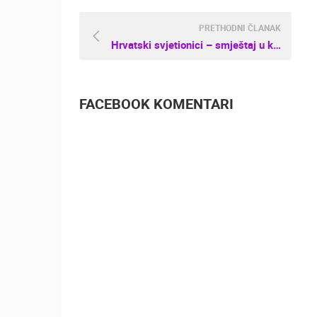
PRETHODNI ČLANAK
Hrvatski svjetionici – smještaj u kojem ćete poželjeti ostati zauvijek
FACEBOOK KOMENTARI