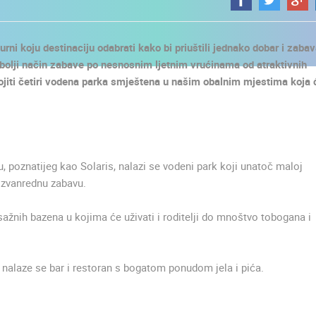
urni koju destinaciju odabrati kako bi priuštili jednako dobar i zaba
li bolji način zabave po nesnosnim ljetnim vrućinama od atraktivnih
vojiti četiri vodena parka smještena u našim obalnim mjestima koja 
poznatijeg kao Solaris, nalazi se vodeni park koji unatoč maloj
 izvanrednu zabavu.
ažnih bazena u kojima će uživati i roditelji do mnoštvo tobogana i
 nalaze se bar i restoran s bogatom ponudom jela i pića.
UŽIVO
0 GLEDATELJ(A)
UŽIVO
0 GLEDATELJ(A)