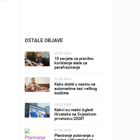
OSTALE OBJAVE
25.05.2026.
10 savjeta za pravilno
korištenje alata za
parafraziranje
22.05.2026.
Kako dobiti u casinu na
automatima bez velikog
budžeta
19.05.2026.
Kakvi su realni izgledi
Hrvatske na Svjetskom
prvenstvu 2026?
21.04.2026.
Planiranje putovanja u
kasina u Hrvatskoj uz