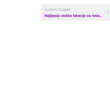
SLJEDEĆI ČLANAK
Najljepše otočke lokacije za ronioce