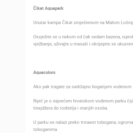
SUTIVAN, OTOK BRAČ PANORAMSK
Čikat Aquapark
OKRETNA KAMERA
SUTIVAN
Unutar kampa Čikat smještenom na Malom Lošinju 
KATEGORIJE KAMERA
Osvježite se u nekom od čak sedam bazena, isproba
NAJBOLJE S WEBA
GRADOVI I MJESTA
vježbanje, uživajte u masaži i okrijepite se ukusnim
TRANSPORT I PROMET
ZNAMENITOSTI
Aquacolors
Ako pak tragate za sadržajno bogatijem vodenom pa
Riječ je o najvećem hrvatskom vodenom parku čiji
tinejdžera do roditelja i starijih osoba.
U parku se nalazi preko trinaest tobogana, ogroma
toboganima.