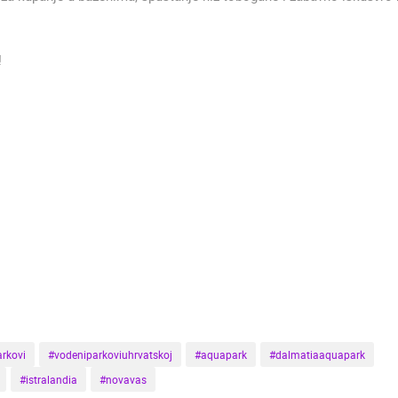
!
rkovi
#vodeniparkoviuhrvatskoj
#aquapark
#dalmatiaaquapark
#istralandia
#novavas