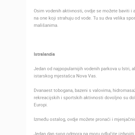
Osim vodenih aktivnosti, ovdje se možete baviti i a
na one koji strahuju od vode. Tu su dva velika spor
mališanima.
Istralandia
Jedan od najpopularnijih vodenih parkova u Istri, 
istarskog mjestašca Nova Vas.
Dvanaest tobogana, bazeni s valovima, hidromasažni 
rekreacijskih i sportskih aktivnosti dovoljno su do
Europi.
Između ostalog, ovdje možete pronaći i mjenjačnic
Jedan dan svog odmora na moru odlučite izdvojiti