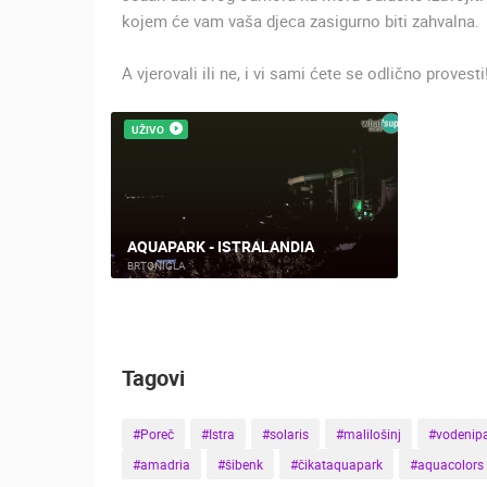
kojem će vam vaša djeca zasigurno biti zahvalna.
A vjerovali ili ne, i vi sami ćete se odlično provesti
UŽIVO
AQUAPARK - ISTRALANDIA
BRTONIGLA
Tagovi
#Poreč
#Istra
#solaris
#malilošinj
#vodenipa
#amadria
#šibenk
#čikataquapark
#aquacolors