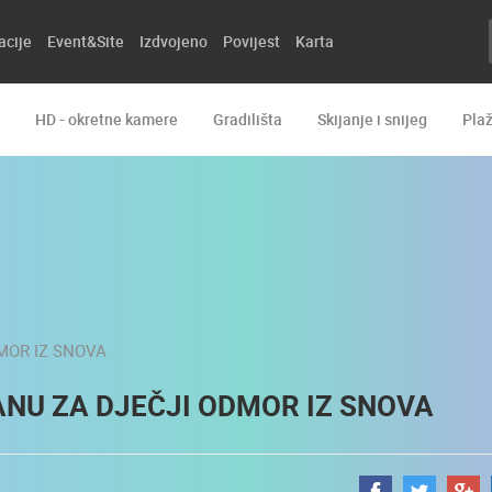
acije
Event&Site
Izdvojeno
Povijest
Karta
HD - okretne kamere
Gradilišta
Skijanje i snijeg
Pla
ANU ZA DJEČJI ODMOR IZ SNOVA