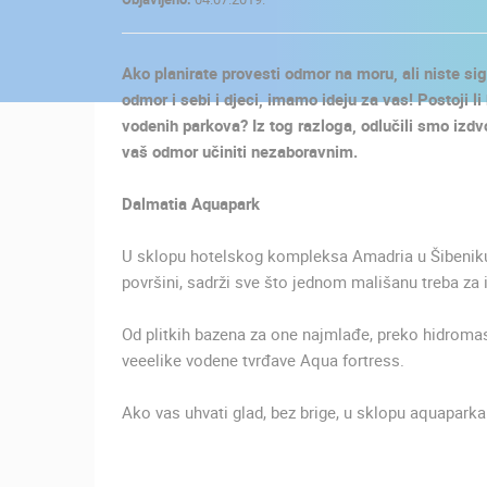
KONTAKTIRAJTE
NAS
Ako planirate provesti odmor na moru, ali niste sig
MEDIJI O
odmor i sebi i djeci, imamo ideju za vas! Postoji 
NAMA,
vodenih parkova? Iz tog razloga, odlučili smo izd
NAGRADE I
vaš odmor učiniti nezaboravnim.
PRIZNANJA
Dalmatia Aquapark
DONACIJE
ZA NOVE
U sklopu hotelskog kompleksa Amadria u Šibeniku, 
WEB
površini, sadrži sve što jednom mališanu treba za
KAMERE
Od plitkih bazena za one najmlađe, preko hidromas
TERMS OF
veeelike vodene tvrđave Aqua fortress.
USE
NAJNOVIJE KAMERE
PRIVACY
Ako vas uhvati glad, bez brige, u sklopu aquaparka
POLICY
UŽIVO
0 GLEDATELJ(A)
BANERI