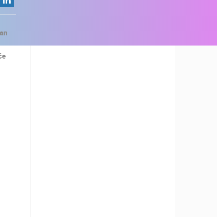
van
će