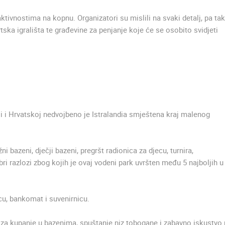
ktivnostima na kopnu. Organizatori su mislili na svaki detalj, pa tak
tska igrališta te građevine za penjanje koje će se osobito svidjeti
ali i Hrvatskoj nedvojbeno je Istralandia smještena kraj malenog
bazeni, dječji bazeni, pregršt radionica za djecu, turnira,
bri razlozi zbog kojih je ovaj vodeni park uvršten među 5 najboljih u
u, bankomat i suvenirnicu.
 za kupanje u bazenima, spuštanje niz tobogane i zabavno iskustvo