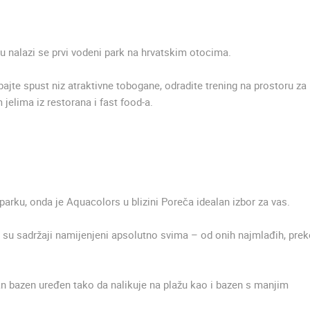
A
MRKOPALJ SANJKALIŠTE
ČELIMBAŠA
MRKOPALJ SKIJALIŠTE ČELIMBAŠA
MRKOPALJ
MRKOPALJ
nalazi se prvi vodeni park na hrvatskim otocima.
jte spust niz atraktivne tobogane, odradite trening na prostoru za
HD - OKRETNE KAMERE
GRADILIŠTA
SKIJANJE I SNIJEG
PLAŽE
MARINE I LUČICE
 jelima iz restorana i fast food-a.
SVJETSKA BAŠTINA
SPORT
rku, onda je Aquacolors u blizini Poreča idealan izbor za vas.
 su sadržaji namijenjeni apsolutno svima – od onih najmlađih, pre
n bazen uređen tako da nalikuje na plažu kao i bazen s manjim