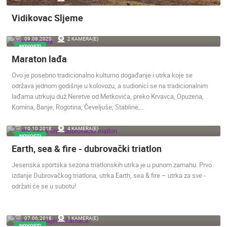
Vidikovac Sljeme
UŽIVO
0 GLEDATELJ(A)
UŽIVO
09.08.2020.
2 KAMERA(E)
NOVOSTI
Maraton lađa
Ovo je posebno tradicionalno kulturno događanje i utrka koje se
MRKOPALJ SANJKALIŠTE ČELIMBAŠA
MRKOPALJ 
održava jednom godišnje u kolovozu, a sudionici se na tradicionalnim
MRKOPALJ
MRKOPALJ
lađama utrkuju duž Neretve od Metkovića, preko Krvavca, Opuzena,
KATEGORIJE KAMERA
Komina, Banje, Rogotina, Čeveljuše, Stabline,…
NAJBOLJE S WEBA
GRADOVI I MJESTA
10.10.2018.
4 KAMERA(E)
HD - OKRETNE KAMERE
GRADILIŠTA
SKIJANJE I SNIJEG
NOVOSTI
PLAŽE
MARINE I LUČICE
ZOO
Earth, sea & fire - dubrovački triatlon
DOGAĐANJA I ZANIMLJIVOSTI
TRANSPORT I PROMET
Jesenska sportska sezona triatlonskih utrka je u punom zamahu. Prvo
ZNAMENITOSTI
SVJETSKA BAŠTINA
SPORT
izdanje Dubrovačkog triatlona, utrka Earth, sea & fire – utrka za sve -
održati će se u subotu!
07.06.2018.
1 KAMERA(E)
NOVOSTI