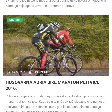
Škraping je jedinstvena međunarodna treking utrka po oštrom otočnom
kamenju koja spada u vrstu ekstremnih sportova.…
NOVOSTI
18.06.2016.
1 KAMERA(E)
HUSQVARNA ADRIA BIKE MARATON PLITVICE
2016.
Plitvice su svjetski poznati dragulj i unikat koji Hrvatsku promovira na
mapama diljem svijeta. Kada se u tu priču uključi dodatne originalnosti,
dobivate miris gume, kočnice i buku gomile našpananih natjecatelja
željnih iskušavanja jedne od najiščekivanijih…