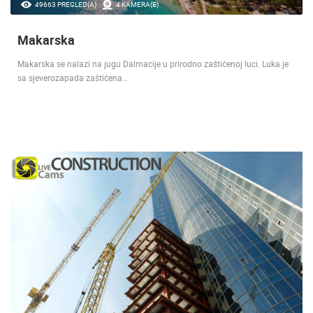
49663 PREGLED(A)
4 KAMERA(E)
Makarska
Makarska se nalazi na jugu Dalmacije u prirodno zaštićenoj luci. Luka je
sa sjeverozapada zaštićena…