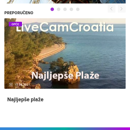
PREPORUČENO
OPĆE
15.06.2021.
Najljepše plaže