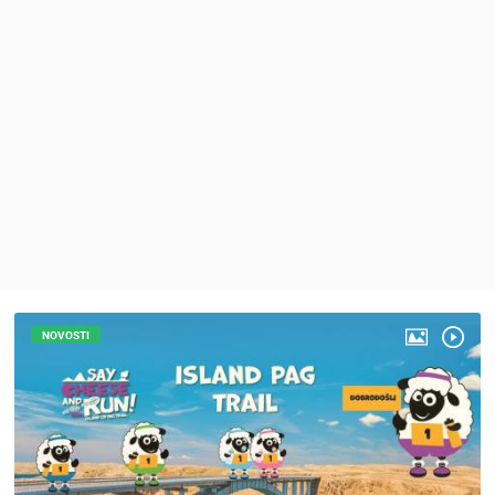
MEDIJI O
NAMA,
NAGRADE I
PRIZNANJA
DONACIJE
ZA NOVE
WEB
KAMERE
TERMS OF
USE
PRIVACY
POLICY
NOVOSTI
BANERI
HRVATSKI