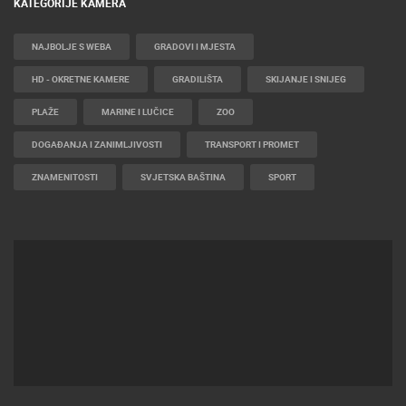
KATEGORIJE KAMERA
NAJBOLJE S WEBA
GRADOVI I MJESTA
HD - OKRETNE KAMERE
GRADILIŠTA
SKIJANJE I SNIJEG
PLAŽE
MARINE I LUČICE
ZOO
DOGAĐANJA I ZANIMLJIVOSTI
TRANSPORT I PROMET
ZNAMENITOSTI
SVJETSKA BAŠTINA
SPORT