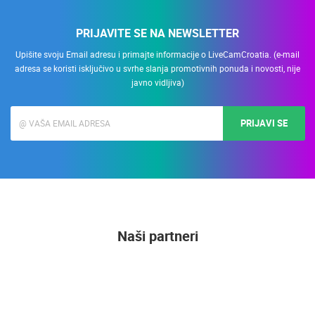
PRIJAVITE SE NA NEWSLETTER
Upišite svoju Email adresu i primajte informacije o LiveCamCroatia. (e-mail
adresa se koristi isključivo u svrhe slanja promotivnih ponuda i novosti, nije
javno vidljiva)
PRIJAVI SE
Naši partneri