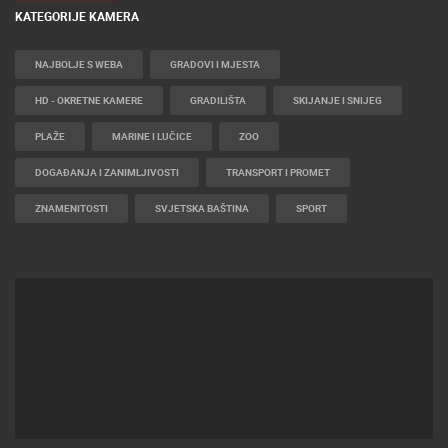
KATEGORIJE KAMERA
NAJBOLJE S WEBA
GRADOVI I MJESTA
HD - OKRETNE KAMERE
GRADILIŠTA
SKIJANJE I SNIJEG
PLAŽE
MARINE I LUČICE
ZOO
DOGAĐANJA I ZANIMLJIVOSTI
TRANSPORT I PROMET
ZNAMENITOSTI
SVJETSKA BAŠTINA
SPORT