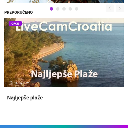
PREPORUČENO
OPĆE
15.06.2021.
Najljepše plaže