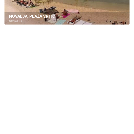
PLAŽE
MARINE I LUČICE
ZOO
DOGAĐANJA I ZANIMLJIVOSTI
TRANSPORT I PROMET
NOVALJA, PLAŽA VRTIĆ
NOVALJA
ZNAMENITOSTI
SVJETSKA BAŠTINA
SPORT