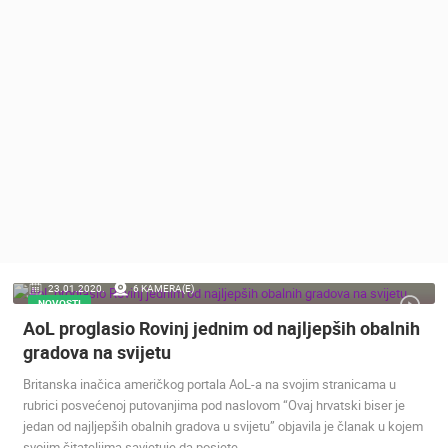
MEDIJI O
NAMA,
NAGRADE I
PRIZNANJA
DONACIJE
ZA NOVE
WEB
KAMERE
TERMS OF
USE
PRIVACY
23.01.2020.
6 KAMERA(E)
POLICY
NOVOSTI
AoL proglasio Rovinj jednim od najljepših obalnih
BANERI
gradova na svijetu
Britanska inačica američkog portala AoL-a na svojim stranicama u
rubrici posvećenoj putovanjima pod naslovom “Ovaj hrvatski biser je
jedan od najljepših obalnih gradova u svijetu” objavila je članak u kojem
HRVATSKI
svojim čitateljima savjetuje da posjete…