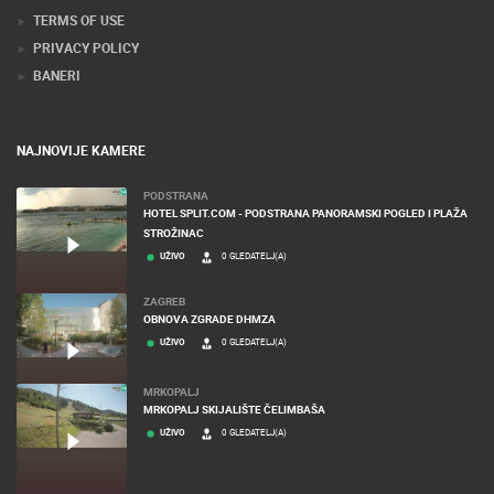
TERMS OF USE
PRIVACY POLICY
BANERI
NAJNOVIJE KAMERE
PODSTRANA
HOTEL SPLIT.COM - PODSTRANA PANORAMSKI POGLED I PLAŽA
STROŽINAC
UŽIVO
0 GLEDATELJ(A)
ZAGREB
OBNOVA ZGRADE DHMZA
UŽIVO
0 GLEDATELJ(A)
MRKOPALJ
MRKOPALJ SKIJALIŠTE ČELIMBAŠA
UŽIVO
0 GLEDATELJ(A)