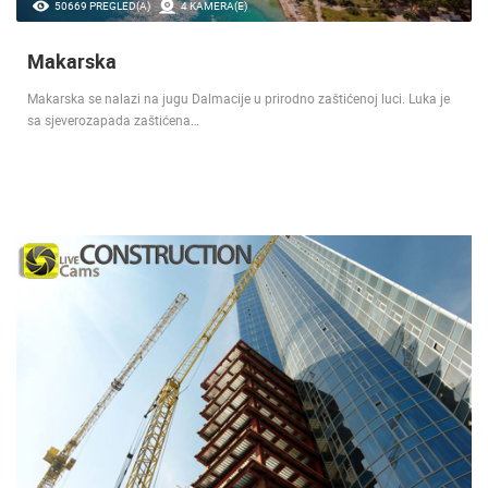
50669 PREGLED(A)
4 KAMERA(E)
Makarska
Makarska se nalazi na jugu Dalmacije u prirodno zaštićenoj luci. Luka je
sa sjeverozapada zaštićena…