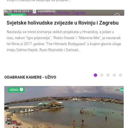
ENGLISH
09.04.2019.
4 KAMERA(E)
NOVOSTI
Svjetske holivudske zvijezde u Rovinju i Zagrebu
Nastavlja se trend snimanja velikih projekata u Hrvatskoj, a jedan u
nizu, nakon "Igre prijestolja", "Robin Hooda" i "Mamma Mie", je nastavak
hit filma iz 2017. godine "The Hitman's Bodyguard" u kojem glavne uloge
imaju Salma Hayek, Ryan Reynolds i Samuel…
NAJNOVIJE KAMERE
UŽIVO
0 GLEDATELJ(A)
UŽIVO
ODABRANE KAMERE - UŽIVO
UŽIVO
HOTEL SPLIT.COM - PODSTRANA PANORAMSKI POGLED I
PLAŽA STROŽINAC
OBNOVA Z
PODSTRANA
ZAGREB
KATEGORIJE KAMERA
NAJBOLJE S WEBA
GRADOVI I MJESTA
HD - OKRETNE KAMERE
GRADILIŠTA
SKIJANJE I SNIJEG