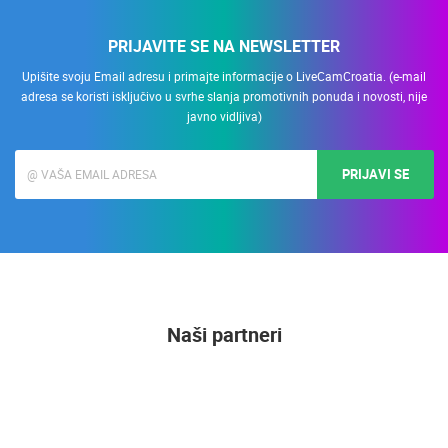
PRIJAVITE SE NA NEWSLETTER
Upišite svoju Email adresu i primajte informacije o LiveCamCroatia. (e-mail
adresa se koristi isključivo u svrhe slanja promotivnih ponuda i novosti, nije
javno vidljiva)
PRIJAVI SE
Naši partneri