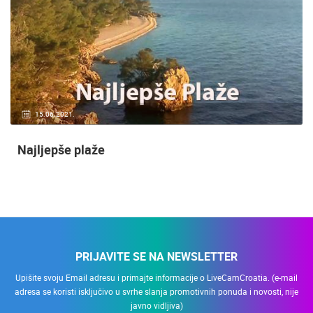
15.06.2021.
Najljepše plaže
PRIJAVITE SE NA NEWSLETTER
Upišite svoju Email adresu i primajte informacije o LiveCamCroatia. (e-mail
adresa se koristi isključivo u svrhe slanja promotivnih ponuda i novosti, nije
javno vidljiva)