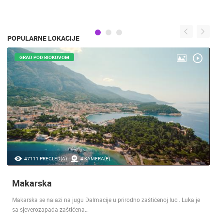
POPULARNE LOKACIJE
GRAD POD BIOKOVOM
47111 PREGLED(A)
4 KAMERA(E)
Makarska
Makarska se nalazi na jugu Dalmacije u prirodno zaštićenoj luci. Luka je
sa sjeverozapada zaštićena…