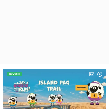
MEDIJI O
NAMA,
NAGRADE I
PRIZNANJA
DONACIJE
ZA NOVE
WEB
KAMERE
TERMS OF
USE
PRIVACY
POLICY
NOVOSTI
BANERI
HRVATSKI