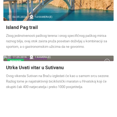
ENGLISH
04.05.2024.
14 KAMERA(E)
Island Pag trail
Zbog jedinstvenosti paškog terena i onog specifičnog paškog mirisa
raznog bilja, ovaj otok zaista pruža poseban doživljaj u kombinaciji sa
NAJNOVIJE KAMERE
sportom, a o gastronomskim užicima da ne govorimo.
UŽIVO
0 GLEDATELJ(A)
UŽIVO
17.05.2019.
1 KAMERA(E)
NOVOSTI
Utrka Uvati vitar u Sutivanu
Ovog vikenda Sutivan na Braču izgledati će kao u samom srcu sezone.
Razlog tome je najatraktivniji biciklistički maraton u Hrvatskoj koji će
MRKOPALJ SKIJALIŠTE ČELIMBAŠA
MRKOPALJ 
okupiti čak 400 natjecatelja i preko 1000 posjetitelja.
MRKOPALJ
MRKOPALJ
KATEGORIJE KAMERA
NAJBOLJE S WEBA
GRADOVI I MJESTA
HD - OKRETNE KAMERE
GRADILIŠTA
SKIJANJE I SNIJEG
PLAŽE
MARINE I LUČICE
ZOO