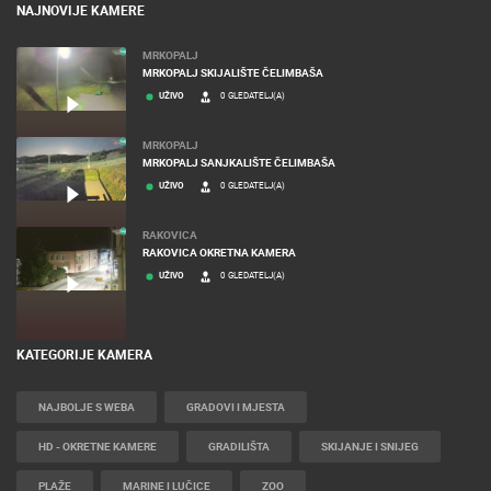
NAJNOVIJE KAMERE
MRKOPALJ
MRKOPALJ SKIJALIŠTE ČELIMBAŠA
UŽIVO
0 GLEDATELJ(A)
MRKOPALJ
MRKOPALJ SANJKALIŠTE ČELIMBAŠA
UŽIVO
0 GLEDATELJ(A)
RAKOVICA
RAKOVICA OKRETNA KAMERA
UŽIVO
0 GLEDATELJ(A)
KATEGORIJE KAMERA
NAJBOLJE S WEBA
GRADOVI I MJESTA
HD - OKRETNE KAMERE
GRADILIŠTA
SKIJANJE I SNIJEG
PLAŽE
MARINE I LUČICE
ZOO