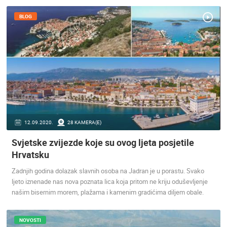
ENGLISH
BLOG
NAJNOVIJE KAMERE
UŽIVO
0 GLEDATELJ(A)
UŽIVO
12.09.2020.
28 KAMERA(E)
Svjetske zvijezde koje su ovog ljeta posjetile
Hrvatsku
Zadnjih godina dolazak slavnih osoba na Jadran je u porastu. Svako
GRADILIŠTE POSLOVNOG CENTRA PEMO BUSINESS ARENA,
LANIŠTE
JADRANSKA
ljeto iznenade nas nova poznata lica koja pritom ne kriju oduševljenje
ZAGREB
SENJ
našim bisernim morem, plažama i kamenim gradićima diljem obale.
KATEGORIJE KAMERA
NAJBOLJE S WEBA
GRADOVI I MJESTA
NOVOSTI