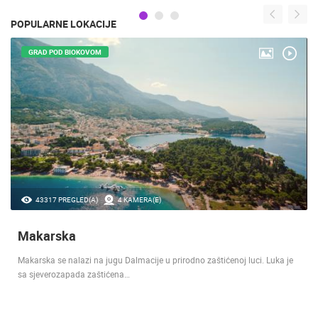
POPULARNE LOKACIJE
GRAD POD BIOKOVOM
43317 PREGLED(A)
4 KAMERA(E)
Makarska
Makarska se nalazi na jugu Dalmacije u prirodno zaštićenoj luci. Luka je
sa sjeverozapada zaštićena…