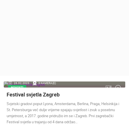
MEDIJI O
NAMA,
NAGRADE I
PRIZNANJA
DONACIJE
ZA NOVE
WEB
KAMERE
TERMS OF
USE
PRIVACY
26.02.2023.
3 KAMERA(E)
POLICY
NOVOSTI
Festival svjetla Zagreb
BANERI
Svjetski gradovi poput Lyona, Amsterdama, Berlina, Praga, Helsinkija i
St. Petersburga već dulje vrijeme spajaju svjetlost i zvuk u posebnu
umjetnost, a 2017. godine pridružio im se i Zagreb. Prvi zagrebački
Festival svjetla u trajanju od 4 dana održao…
HRVATSKI