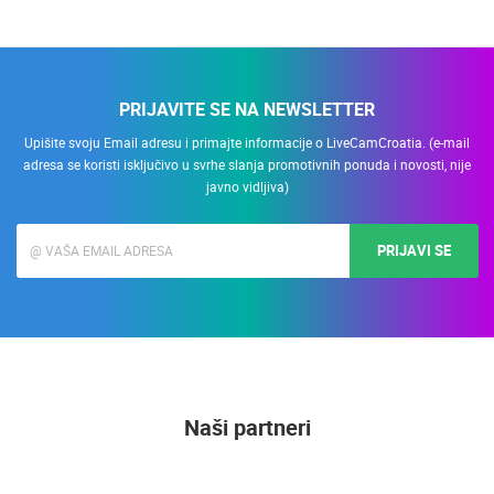
PRIJAVITE SE NA NEWSLETTER
Upišite svoju Email adresu i primajte informacije o LiveCamCroatia. (e-mail
adresa se koristi isključivo u svrhe slanja promotivnih ponuda i novosti, nije
javno vidljiva)
PRIJAVI SE
Naši partneri