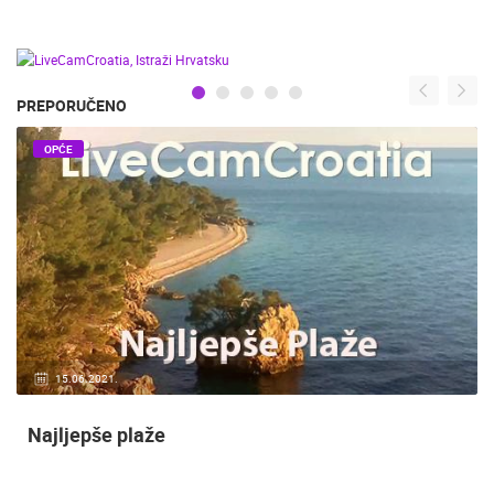
PREPORUČENO
OPĆE
15.06.2021.
Najljepše plaže