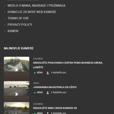
MEDIJI O NAMA, NAGRADE I PRIZNANJA
DONACIJE ZA NOVE WEB KAMERE
TERMS OF USE
PRIVACY POLICY
BANERI
NAJNOVIJE KAMERE
ZAGREB
GRADILIŠTE POSLOVNOG CENTRA PEMO BUSINESS ARENA,
LANIŠTE
UŽIVO
0 GLEDATELJ(A)
SENJ
JADRANSKA MAGISTRALA D8 UŽIVO
UŽIVO
0 GLEDATELJ(A)
ZAGREB
GRADILIŠTE KING CROSS KAMERA 08
UŽIVO
0 GLEDATELJ(A)