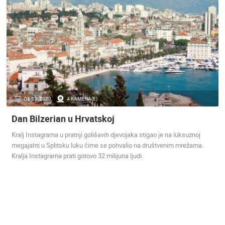
HD - OKRETNE KAMERE
GRADILIŠTA
SKIJANJE I SNIJEG
PLAŽE
MARINE I LUČICE
ZOO
DOGAĐANJA I ZANIMLJIVOSTI
TRANSPORT I PROMET
ZNAMENITOSTI
SVJETSKA BAŠTINA
SPORT
08.07.2020.
4 KAMERA(E)
Dan Bilzerian u Hrvatskoj
Kralj Instagrama u pratnji golišavih djevojaka stigao je na luksuznoj
megajahti u Splitsku luku čime se pohvalio na društvenim mrežama.
Kralja Instagrama prati gotovo 32 milijuna ljudi.