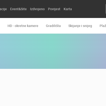
acije
Event&Site
Izdvojeno
Povijest
Karta
HD - okretne kamere
Gradilišta
Skijanje i snijeg
Pla