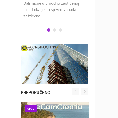
u
Dalmacije u prirodno zaštićenoj
stoljeća, jo
jim
luci. Luka je sa sjeverozapada
car Dioklec
zaštićena…
PREPORUČENO
OPĆE
OPĆE