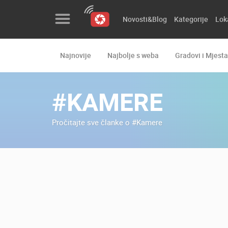
Novosti&Blog
Kategorije
Lok
Najnovije
Najbolje s weba
Gradovi i Mjesta
Novosti&Blog
Kategorije
#KAMERE
Lokacije
Pročitajte sve članke o #Kamere
Event&Site
Izdvojeno
Povijest
Karta