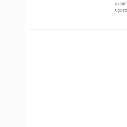
VELEBITSKI KANAL
svoji
SENJ
ugosti
KATEGORIJE KAMERA
NAJBOLJE S WEBA
GRADOVI I MJESTA
TRANSPORT I PROMET
ZNAMENITOSTI