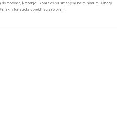
MRKOPALJ SKIJALIŠTE ČELIMBAŠA
ČELIMBAŠA
m domovima, kretanje i kontakti su smanjeni na minimum. Mnogi
MRKOPALJ
MRKOPALJ
teljski i turistički objekti su zatvoreni.
HD - OKRETNE KAMERE
GRADILIŠTA
SKIJANJE I SNIJEG
PLAŽE
MARINE I LUČICE
SVJETSKA BAŠTINA
SPORT