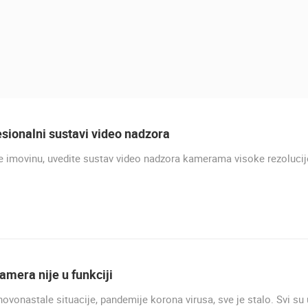
sionalni sustavi video nadzora
e imovinu, uvedite sustav video nadzora kamerama visoke rezolucij
UŽIVO
0 GLEDATELJ(A)
UŽIVO
0 GLEDATELJ(A)
amera nije u funkciji
ovonastale situacije, pandemije korona virusa, sve je stalo. Svi su 
MRKOPALJ SANJKALIŠTE