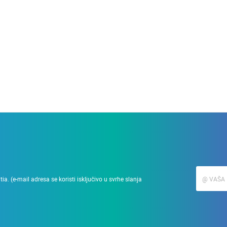
28.03.2010.
Podizanje zgrade u min
a. (e-mail adresa se koristi isključivo u svrhe slanja