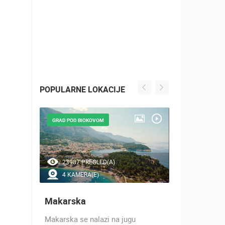
POPULARNE LOKACIJE
GRAD POD BIOKOVOM
GRAD POD M
23987 PREGLED(A)
16002 P
4 KAMERA(E)
13 KAM
Makarska
Split
Makarska se nalazi na jugu
Priča o Spli