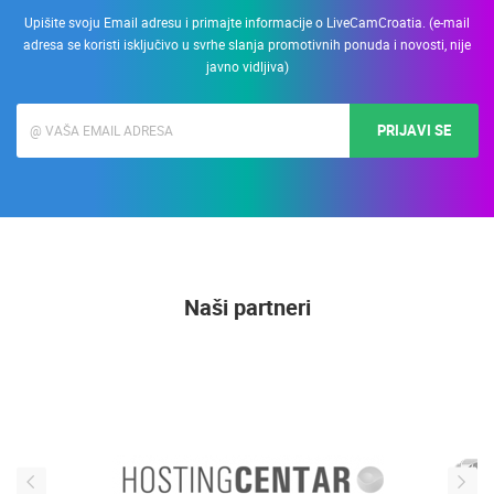
Upišite svoju Email adresu i primajte informacije o LiveCamCroatia. (e-mail
adresa se koristi isključivo u svrhe slanja promotivnih ponuda i novosti, nije
javno vidljiva)
PRIJAVI SE
Naši partneri