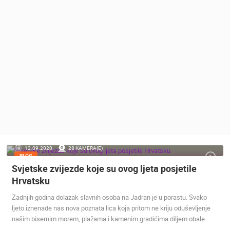
MEDIJI O
NAMA,
NAGRADE I
PRIZNANJA
DONACIJE
ZA NOVE
WEB
KAMERE
TERMS OF
USE
PRIVACY
12.09.2020.
28 KAMERA(E)
POLICY
BLOG
Svjetske zvijezde koje su ovog ljeta posjetile
BANERI
Hrvatsku
Zadnjih godina dolazak slavnih osoba na Jadran je u porastu. Svako
ljeto iznenade nas nova poznata lica koja pritom ne kriju oduševljenje
našim bisernim morem, plažama i kamenim gradićima diljem obale.
HRVATSKI