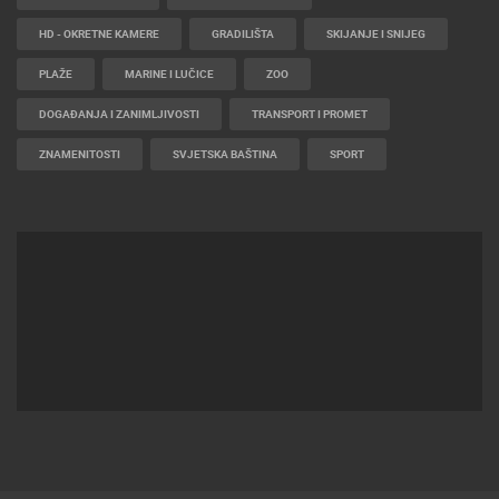
HD - OKRETNE KAMERE
GRADILIŠTA
SKIJANJE I SNIJEG
PLAŽE
MARINE I LUČICE
ZOO
DOGAĐANJA I ZANIMLJIVOSTI
TRANSPORT I PROMET
ZNAMENITOSTI
SVJETSKA BAŠTINA
SPORT