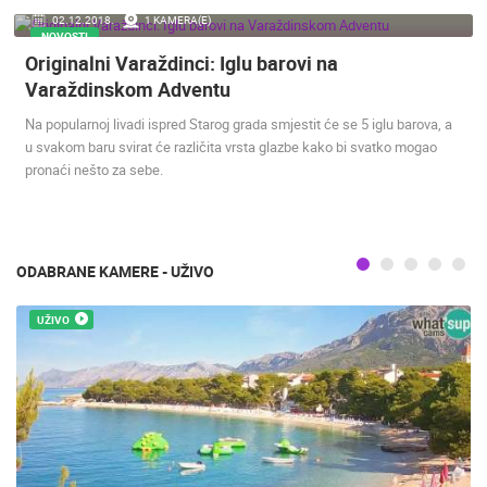
02.12.2018.
1 KAMERA(E)
ENGLISH
NOVOSTI
Originalni Varaždinci: Iglu barovi na
Varaždinskom Adventu
Na popularnoj livadi ispred Starog grada smjestit će se 5 iglu barova, a
u svakom baru svirat će različita vrsta glazbe kako bi svatko mogao
pronaći nešto za sebe.
NAJNOVIJE KAMERE
UŽIVO
0 GLEDATELJ(A)
UŽIVO
ODABRANE KAMERE - UŽIVO
UŽIVO
 KAMERA
VARAŽDIN NOVO GRADILIŠTE S-PARK
RAKOVICA 
VARAŽDIN
RAKOVICA
KATEGORIJE KAMERA
NAJBOLJE S WEBA
GRADOVI I MJESTA
HD - OKRETNE KAMERE
GRADILIŠTA
SKIJANJE I SNIJEG