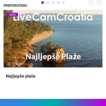
PREPORUČENO
OPĆE
15.06.2021.
Najljepše plaže