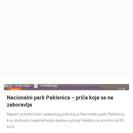
MEDIJI O
NAMA,
NAGRADE I
PRIZNANJA
DONACIJE
ZA NOVE
WEB
KAMERE
TERMS OF
USE
PRIVACY
18.03.2022.
1 KAMERA(E)
POLICY
BLOG
Nacionalni park Paklenica – priča koja se ne
BANERI
zaboravlja
Najveći prirodni biser zadarskog područja je Nacionalni park Paklenica,
koji obuhvaća najatraktivnije dijelove južnog Velebita na površini od 95
km2.
HRVATSKI