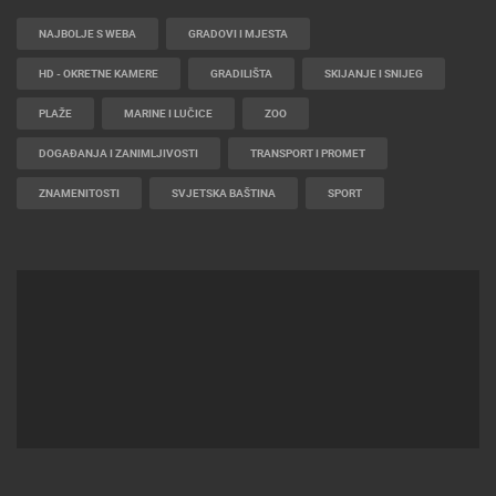
NAJBOLJE S WEBA
GRADOVI I MJESTA
HD - OKRETNE KAMERE
GRADILIŠTA
SKIJANJE I SNIJEG
PLAŽE
MARINE I LUČICE
ZOO
DOGAĐANJA I ZANIMLJIVOSTI
TRANSPORT I PROMET
ZNAMENITOSTI
SVJETSKA BAŠTINA
SPORT