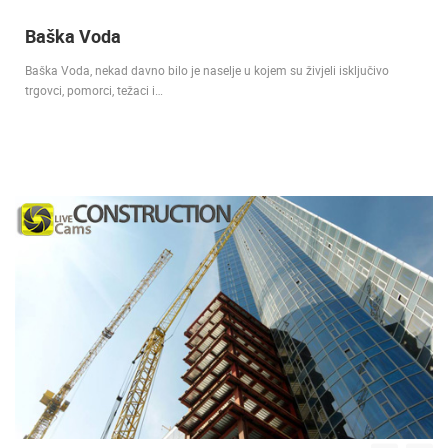
Baška Voda
Baška Voda, nekad davno bilo je naselje u kojem su živjeli isključivo
trgovci, pomorci, težaci i…