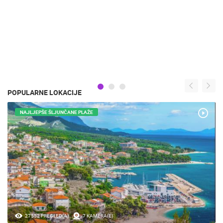
POPULARNE LOKACIJE
NAJLJEPŠE ŠLJUNČANE PLAŽE
27552 PREGLED(A)
7 KAMERA(E)