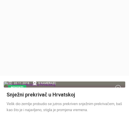
MEDIJI O
NAMA,
NAGRADE I
PRIZNANJA
DONACIJE
ZA NOVE
WEB
KAMERE
TERMS OF
USE
PRIVACY
20.11.2018.
9 KAMERA(E)
POLICY
NOVOSTI
Snježni prekrivač u Hrvatskoj
BANERI
Velik dio zemlje probudio se jutros prekriven snježnim prekrivačem, baš
kao što je i najavljeno, stigla je promjena vremena.
HRVATSKI