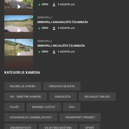
UŽIVO
0 GLEDATELJ(A)
MRKOPALJ
MRKOPALJ SANJKALIŠTE ČELIMBAŠA
UŽIVO
0 GLEDATELJ(A)
MRKOPALJ
MRKOPALJ SKIJALIŠTE ČELIMBAŠA
UŽIVO
0 GLEDATELJ(A)
KATEGORIJE KAMERA
NAJBOLJE S WEBA
GRADOVI I MJESTA
HD - OKRETNE KAMERE
GRADILIŠTA
SKIJANJE I SNIJEG
PLAŽE
MARINE I LUČICE
ZOO
DOGAĐANJA I ZANIMLJIVOSTI
TRANSPORT I PROMET
ZNAMENITOSTI
SVJETSKA BAŠTINA
SPORT