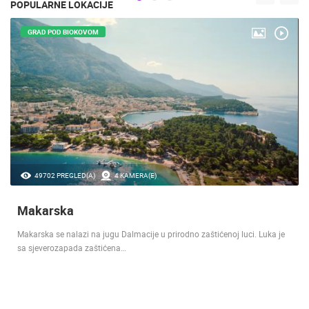
POPULARNE LOKACIJE
GRAD POD BIOKOVOM
49702 PREGLED(A)
4 KAMERA(E)
Makarska
Makarska se nalazi na jugu Dalmacije u prirodno zaštićenoj luci. Luka je
sa sjeverozapada zaštićena…