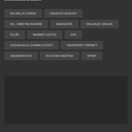
NAJBOLJE S WEBA
GRADOVI I MJESTA
HD - OKRETNE KAMERE
GRADILIŠTA
SKIJANJE I SNIJEG
PLAŽE
MARINE I LUČICE
ZOO
DOGAĐANJA I ZANIMLJIVOSTI
TRANSPORT I PROMET
ZNAMENITOSTI
SVJETSKA BAŠTINA
SPORT