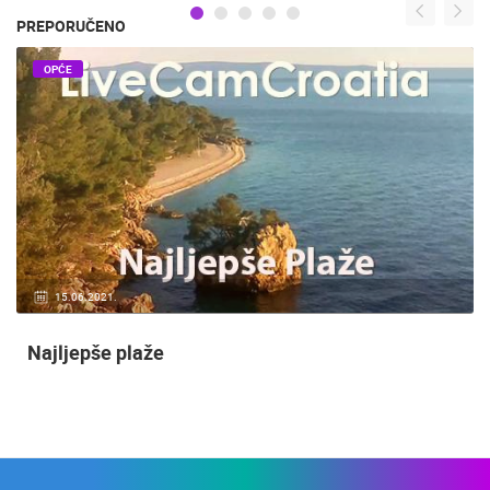
PREPORUČENO
OPĆE
15.06.2021.
Najljepše plaže