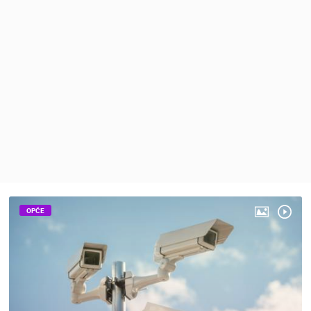
MEDIJI O
NAMA,
NAGRADE I
PRIZNANJA
DONACIJE
ZA NOVE
WEB
KAMERE
TERMS OF
USE
PRIVACY
POLICY
OPĆE
BANERI
HRVATSKI