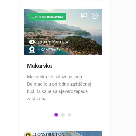
GRAD POD BIOKOVOM
NAJLJEPŠE Š
48100 PREGLED(A)
42166 P
4 KAMERA(E)
7 KAMER
Makarska
Baška Vo
h 17
Makarska se nalazi na jugu
Baška Voda,
 rimski
Dalmacije u prirodno zaštićenoj
naselje u ko
učju…
luci. Luka je sa sjeverozapada
trgovci, pom
zaštićena…