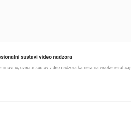
sionalni sustavi video nadzora
e imovinu, uvedite sustav video nadzora kamerama visoke rezolucij
UŽIVO
PRIZNA TRAJEKTNO PRISTA
PRIZNA
UŽIVO
0 GLEDATELJ(A)
UŽIVO
0 GLEDATELJ(A)