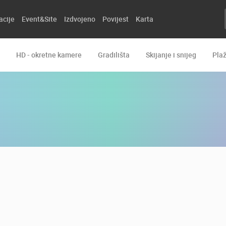
acije
Event&Site
Izdvojeno
Povijest
Karta
HD - okretne kamere
Gradilišta
Skijanje i snijeg
Pla