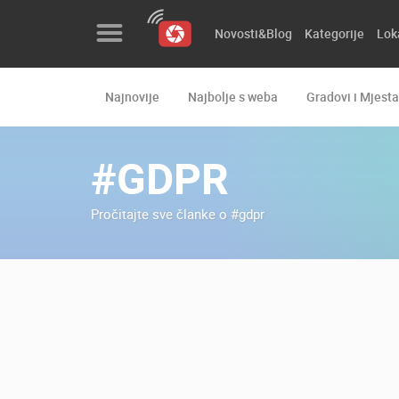
Novosti&Blog
Kategorije
Lok
Najnovije
Najbolje s weba
Gradovi i Mjesta
Novosti&Blog
Kategorije
#GDPR
Lokacije
Pročitajte sve članke o #gdpr
Event&Site
Izdvojeno
Povijest
Karta