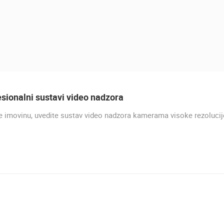
sionalni sustavi video nadzora
e imovinu, uvedite sustav video nadzora kamerama visoke rezolucij
UŽIVO
0 GLEDATELJ(A)
UŽIVO
0 GLEDATELJ(A)