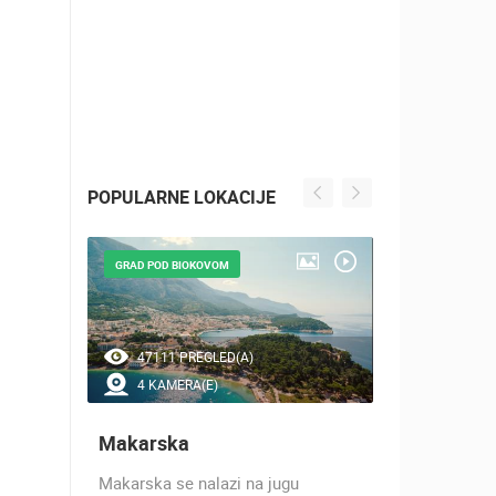
POPULARNE LOKACIJE
GRAD POD BIOKOVOM
NAJLJEPŠE Š
47111 PREGLED(A)
41516 P
4 KAMERA(E)
7 KAMER
Makarska
Baška Vo
h 17
Makarska se nalazi na jugu
Baška Voda,