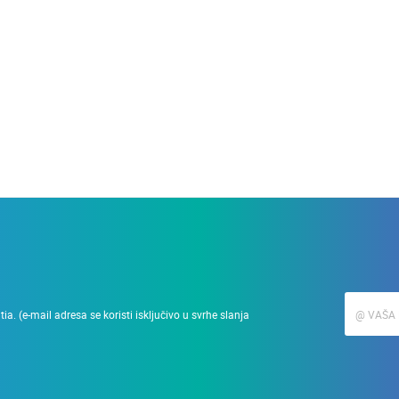
28.03.2010.
Podizanje zgrade u min
a. (e-mail adresa se koristi isključivo u svrhe slanja