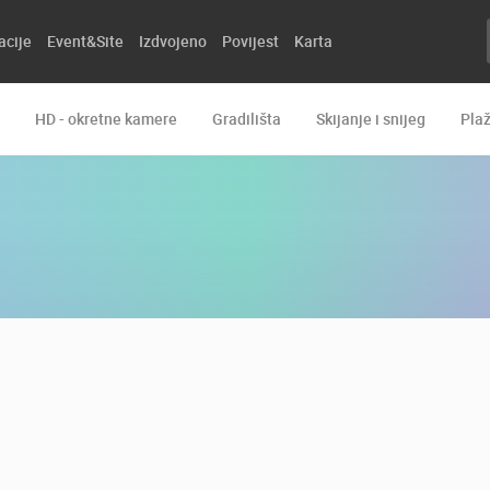
acije
Event&Site
Izdvojeno
Povijest
Karta
HD - okretne kamere
Gradilišta
Skijanje i snijeg
Pla