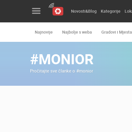
Novosti&Blog
Kategorije
Lok
Najnovije
Najbolje s weba
Gradovi i Mjesta
Novosti&Blog
Kategorije
#MONIOR
Lokacije
Pročitajte sve članke o #monior
Event&Site
Izdvojeno
Povijest
Karta