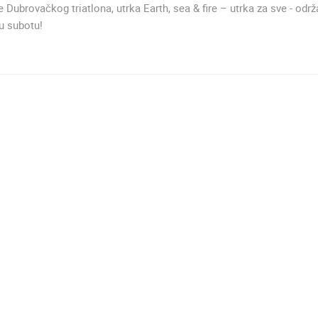
e Dubrovačkog triatlona, utrka Earth, sea & fire – utrka za sve - održ
u subotu!