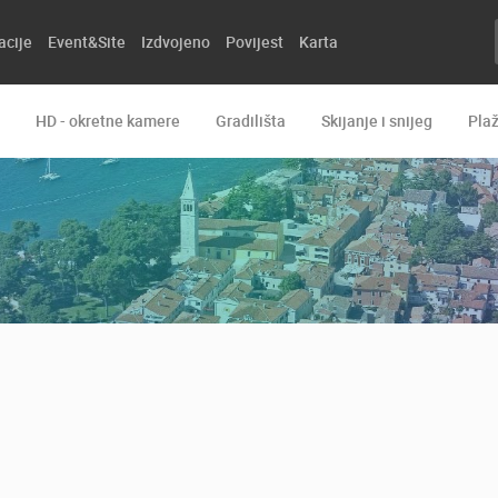
acije
Event&Site
Izdvojeno
Povijest
Karta
HD - okretne kamere
Gradilišta
Skijanje i snijeg
Pla