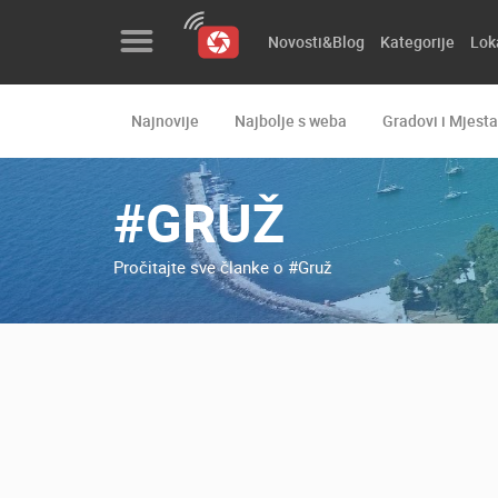
Novosti&Blog
Kategorije
Lok
Najnovije
Najbolje s weba
Gradovi i Mjesta
Novosti&Blog
Kategorije
#GRUŽ
Lokacije
Pročitajte sve članke o #Gruž
Event&Site
Izdvojeno
Povijest
Karta