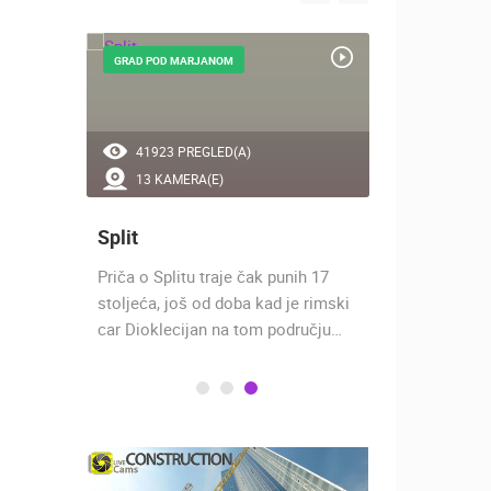
GRAD POD MARJANOM
GRAD POD B
41923 PREGLED(A)
53999 P
13 KAMERA(E)
4 KAMER
Split
Makarsk
o je
Priča o Splitu traje čak punih 17
Makarska se
ključivo
stoljeća, još od doba kad je rimski
Dalmacije u
car Dioklecijan na tom području…
luci. Luka j
zaštićena…