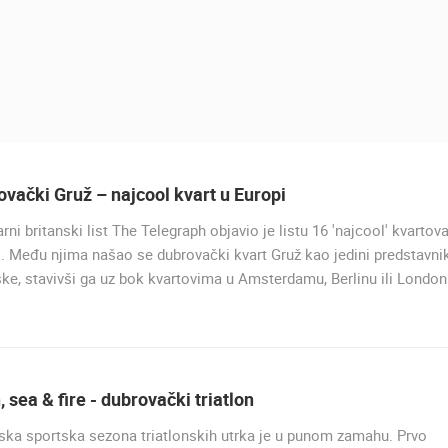
UŽIVO
0 GLEDATELJ(A)
UŽIVO
0 GLEDATELJ(A)
vački Gruž – najcool kvart u Europi
rni britanski list The Telegraph objavio je listu 16 'najcool' kvartov
UŽIVO
GRADILIŠTE KING CROSS KAMERA
. Među njima našao se dubrovački kvart Gruž kao jedini predstavni
RAKOVICA OKRETNA KAMERA
08
RAKOVICA
ZAGREB
ke, stavivši ga uz bok kvartovima u Amsterdamu, Berlinu ili London
MURTER, PLAŽA SLANICA
MURTER
HD - OKRETNE KAMERE
GRADILIŠTA
SKIJANJE I SNIJEG
PLAŽE
MARINE I LUČICE
SVJETSKA BAŠTINA
SPORT
, sea & fire - dubrovački triatlon
ka sportska sezona triatlonskih utrka je u punom zamahu. Prvo