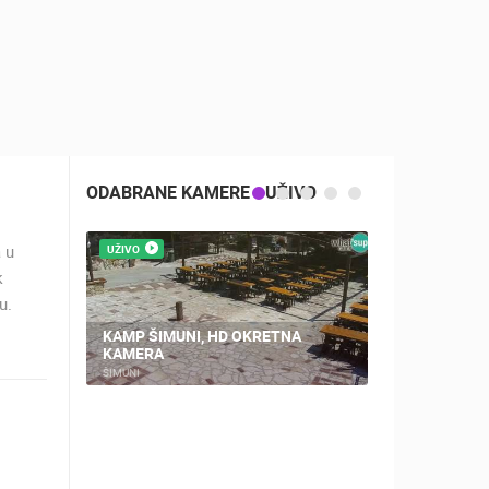
ODABRANE KAMERE - UŽIVO
a u
UŽIVO
UŽIVO
k
u.
KAMP ŠIMUNI, HD OKRETNA
KAMERA
PLOČE, CEN
ŠIMUNI
PLOČE
ZOO
DOGAĐANJA I ZANIMLJIVOSTI