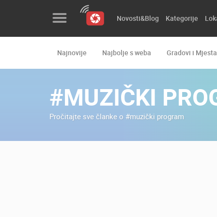
Novosti&Blog
Kategorije
Lok
Najnovije
Najbolje s weba
Gradovi i Mjesta
Novosti&Blog
Kategorije
#MUZIČKI PR
Lokacije
Pročitajte sve članke o #muzički program
Event&Site
Izdvojeno
Povijest
Karta