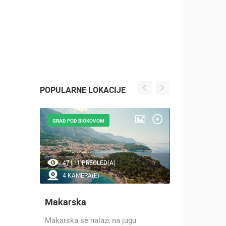
POPULARNE LOKACIJE
GRAD POD BIOKOVOM
NAJLJEPŠE Š
47111 PREGLED(A)
41516 P
4 KAMERA(E)
7 KAMER
Makarska
Baška Vo
h 17
Makarska se nalazi na jugu
Baška Voda,