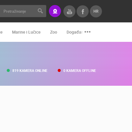
HR
že
Marine i Lučice
Zoo
Događanja i zanimljivosti
Tran
819 KAMERA ONLINE
0 KAMERA OFFLINE