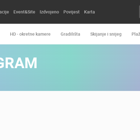
acije
Event&Site
Izdvojeno
Povijest
Karta
HD - okretne kamere
Gradilišta
Skijanje i snijeg
Pla
OGRAM