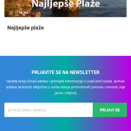
15.06.2021.
Najljepše plaže
PRIJAVITE SE NA NEWSLETTER
Upišite svoju Email adresu i primajte informacije o LiveCamCroatia. (e-mail
adresa se koristi isključivo u svrhe slanja promotivnih ponuda i novosti, nije
javno vidljiva)
PRIJAVI SE