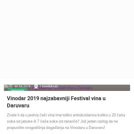
MEDIJI O
NAMA,
NAGRADE I
PRIZNANJA
DONACIJE
ZA NOVE
WEB
KAMERE
TERMS OF
USE
PRIVACY
30.05.2019.
1 KAMERA(E)
POLICY
NOVOSTI
Vinodar 2019 najzabavniji Festival vina u
BANERI
Daruvaru
Znate li da u jednoj čaši vina ima toliko antioksidansa koliko u 20 čaša
soka od jabuke ili 7 čaša soka od naranče? Još jedan razlog da ne
propustite ovogodišnja događanja na Vinodaru u Daruvaru!
HRVATSKI