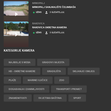
MRKOPALJ
MRKOPALJ SANJKALIŠTE ČELIMBAŠA
UŽIVO
0 GLEDATELJ(A)
RAKOVICA
RAKOVICA OKRETNA KAMERA
UŽIVO
0 GLEDATELJ(A)
KATEGORIJE KAMERA
NAJBOLJE S WEBA
GRADOVI I MJESTA
HD - OKRETNE KAMERE
GRADILIŠTA
SKIJANJE I SNIJEG
PLAŽE
MARINE I LUČICE
ZOO
DOGAĐANJA I ZANIMLJIVOSTI
TRANSPORT I PROMET
ZNAMENITOSTI
SVJETSKA BAŠTINA
SPORT