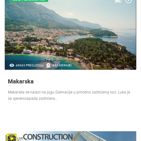
49663 PREGLED(A)
4 KAMERA(E)
Makarska
Makarska se nalazi na jugu Dalmacije u prirodno zaštićenoj luci. Luka je
sa sjeverozapada zaštićena…