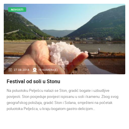
ENGLISH
NOVOSTI
NAJNOVIJE KAMERE
27.08.2018.
10 KAMERA(E)
UŽIVO
0 GLEDATELJ(A)
UŽIVO
Festival od soli u Stonu
Na poluotoku Pelješcu nalazi se Ston, gradić bogate i uzbudljive
povijesti. Ston posjeduje povijest ispisanu u soli i kamenu. Zbog svog
geografskog položaja, gradić Ston i Solana, smješteni na početak
MRKOPALJ SKIJALIŠTE ČELIMBAŠA
MRKOPALJ 
poluotoka Pelješca, u kraju bogatom gastro-delicijom…
MRKOPALJ
MRKOPALJ
KATEGORIJE KAMERA
NAJBOLJE S WEBA
GRADOVI I MJESTA