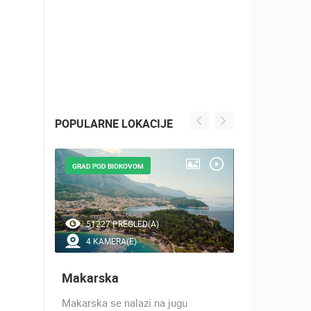
POPULARNE LOKACIJE
GRAD POD BIOKOVOM
GRAD POD M
51227 PREGLED(A)
47188 P
4 KAMERA(E)
13 KAM
Makarska
Split
o je
Makarska se nalazi na jugu
Priča o Spli