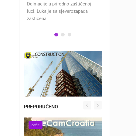
ključivo
Dalmacije u prirodno zaštićenoj
stoljeća, jo
luci. Luka je sa sjeverozapada
car Dioklec
zaštićena…
PREPORUČENO
OPĆE
OPĆE