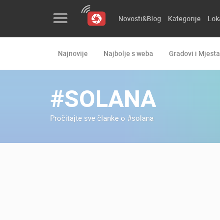
Novosti&Blog
Kategorije
Lok
Najnovije
Najbolje s weba
Gradovi i Mjesta
Novosti&Blog
Kategorije
#SOLANA
Lokacije
Pročitajte sve članke o #solana
Event&Site
Izdvojeno
Povijest
Karta