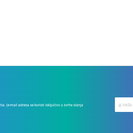
28.03.2010.
Podizanje zgrade u min
a. (e-mail adresa se koristi isključivo u svrhe slanja