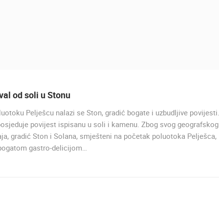
val od soli u Stonu
uotoku Pelješcu nalazi se Ston, gradić bogate i uzbudljive povijesti
osjeduje povijest ispisanu u soli i kamenu. Zbog svog geografskog
ja, gradić Ston i Solana, smješteni na početak poluotoka Pelješca,
 bogatom gastro-delicijom…
UŽIVO
0 GLEDATELJ(A)
UŽIVO
0 GLEDATELJ(A)
A
MRKOPALJ SANJKALIŠTE