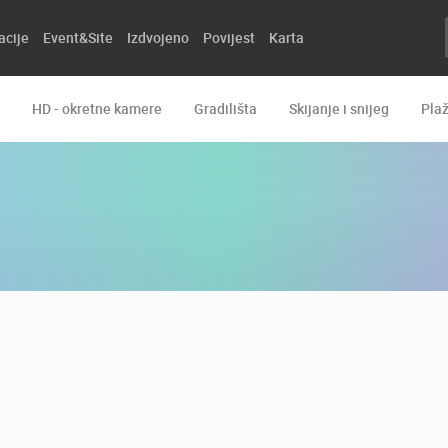
acije
Event&Site
Izdvojeno
Povijest
Karta
HD - okretne kamere
Gradilišta
Skijanje i snijeg
Pla