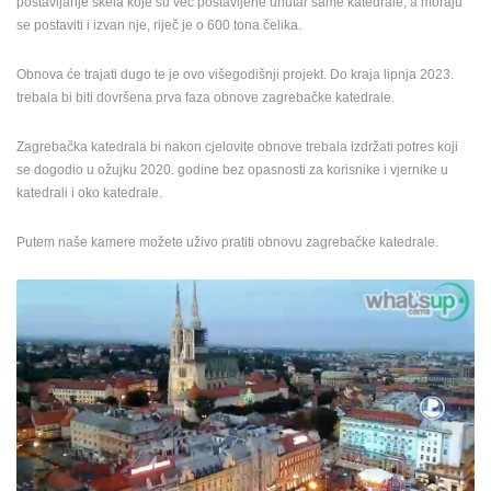
postavljanje skela koje su već postavljene unutar same katedrale, a moraju
ENGLISH
se postaviti i izvan nje, riječ je o 600 tona čelika.
Obnova će trajati dugo te je ovo višegodišnji projekt. Do kraja lipnja 2023.
trebala bi biti dovršena prva faza obnove zagrebačke katedrale.
Zagrebačka katedrala bi nakon cjelovite obnove trebala izdržati potres koji
se dogodio u ožujku 2020. godine bez opasnosti za korisnike i vjernike u
katedrali i oko katedrale.
Putem naše kamere možete uživo pratiti obnovu zagrebačke katedrale.