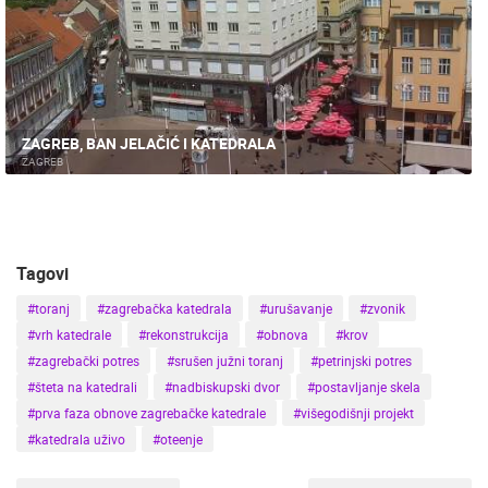
DOGAĐANJA I ZANIMLJIVOSTI
TRANSPORT I PROMET
ZNAMENITOSTI
SVJETSKA BAŠTINA
SPORT
ZAGREB, BAN JELAČIĆ I KATEDRALA
ZAGREB
Tagovi
#toranj
#zagrebačka katedrala
#urušavanje
#zvonik
#vrh katedrale
#rekonstrukcija
#obnova
#krov
#zagrebački potres
#srušen južni toranj
#petrinjski potres
#šteta na katedrali
#nadbiskupski dvor
#postavljanje skela
#prva faza obnove zagrebačke katedrale
#višegodišnji projekt
#katedrala uživo
#oteenje