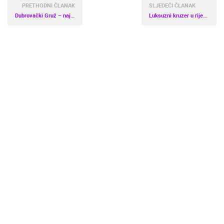
PRETHODNI ČLANAK
SLJEDEĆI ČLANAK
Dubrovački Gruž – najcool kvart u Europi
Luksuzni kruzer u riječkoj luci