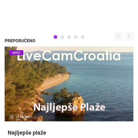
PREPORUČENO
OPĆE
15.06.2021.
Najljepše plaže