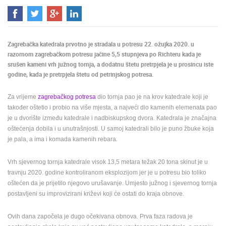
MEDIJI O
NAMA,
NAGRADE I
Zagrebačka katedrala prvotno je stradala u potresu 22. ožujka 2020. u
PRIZNANJA
razornom zagrebačkom potresu jačine 5,5 stupnjeva po Richteru kada je
DONACIJE
srušen kameni vrh južnog tornja, a dodatnu štetu pretrpjela je u prosincu iste
ZA NOVE
godine, kada je pretrpjela štetu od petrinjskog potresa.
WEB
KAMERE
Za vrijeme
zagrebačkog potresa
dio tornja pao je na krov katedrale koji je
također oštetio i probio na više mjesta, a najveći dio kamenih elemenata pao
TERMS OF
je u dvorište između katedrale i nadbiskupskog dvora. Katedrala je značajna
USE
oštećenja dobila i u unutrašnjosti. U samoj katedrali bilo je puno žbuke koja
PRIVACY
je pala, a ima i komada kamenih rebara.
POLICY
Vrh sjevernog tornja katedrale visok 13,5 metara težak 20 tona skinut je u
BANERI
travnju 2020. godine kontroliranom eksplozijom jer je u potresu bio toliko
oštećen da je prijetilo njegovo urušavanje. Umjesto južnog i sjevernog tornja
postavljeni su improvizirani križevi koji će ostati do kraja obnove.
Ovih dana započela je dugo očekivana obnova. Prva faza radova je
HRVATSKI