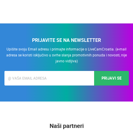
PRIJAVITE SE NA NEWSLETTER
Upišite svoju Email adresu i primajte informacije o LiveCamCroatia. (e-mail
adresa se koristi isključivo u svrhe slanja promotivnih ponuda i novosti, nije
javno vidljiva)
PRIJAVI SE
Naši partneri