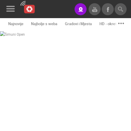
Najnovije
Najbolje s weba
Gradovi i Mjesta
HD - okretne kame
Novosti&Blog
Kategorije
Lokacije
Event&Site
Izdvojeno
Povijest
Karta
KONTAKTIRAJTE
NAS