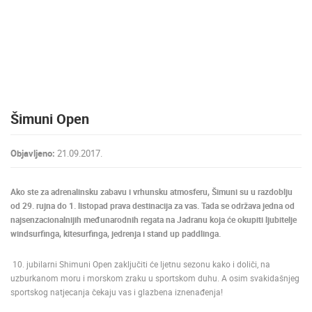
MEDIJI O
NAMA,
NAGRADE I
PRIZNANJA
DONACIJE
ZA NOVE
Šimuni Open
WEB
KAMERE
Objavljeno:
21.09.2017.
TERMS OF
USE
Ako ste za adrenalinsku zabavu i vrhunsku atmosferu, Šimuni su u razdoblju
PRIVACY
od 29. rujna do 1. listopad prava destinacija za vas. Tada se održava jedna od
POLICY
najsenzacionalnijih međunarodnih regata na Jadranu koja će okupiti ljubitelje
BANERI
windsurfinga, kitesurfinga, jedrenja i stand up paddlinga.
10. jubilarni Shimuni Open zaključiti će ljetnu sezonu kako i doliči, na
uzburkanom moru i morskom zraku u sportskom duhu. A osim svakidašnjeg
sportskog natjecanja čekaju vas i glazbena iznenađenja!
HRVATSKI