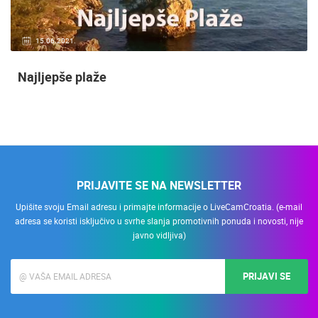
15.06.2021.
Najljepše plaže
PRIJAVITE SE NA NEWSLETTER
Upišite svoju Email adresu i primajte informacije o LiveCamCroatia. (e-mail
adresa se koristi isključivo u svrhe slanja promotivnih ponuda i novosti, nije
javno vidljiva)
PRIJAVI SE