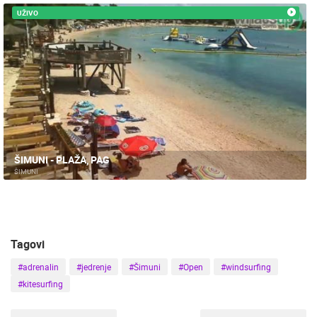
UŽIVO
ENGLISH
ŠIMUNI - PLAŽA, PAG
ŠIMUNI
Tagovi
#adrenalin
#jedrenje
#Šimuni
#Open
#windsurfing
#kitesurfing
NAJNOVIJE KAMERE
UŽIVO
0 GLEDATELJ(A)
UŽIVO