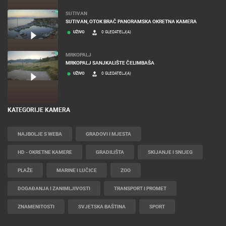
SUTIVAN
SUTIVAN, OTOK BRAČ PANORAMSKA OKRETNA KAMERA
UŽIVO
0 GLEDATELJ(A)
MRKOPALJ
MRKOPALJ SANJKALIŠTE ČELIMBAŠA
UŽIVO
0 GLEDATELJ(A)
KATEGORIJE KAMERA
NAJBOLJE S WEBA
GRADOVI I MJESTA
HD - OKRETNE KAMERE
GRADILIŠTA
SKIJANJE I SNIJEG
PLAŽE
MARINE I LUČICE
ZOO
DOGAĐANJA I ZANIMLJIVOSTI
TRANSPORT I PROMET
ZNAMENITOSTI
SVJETSKA BAŠTINA
SPORT