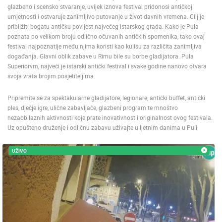
glazbeno i scensko stvaranje, uvijek iznova festival pridonosi antičkoj
ENGLISH
umjetnosti i ostvaruje zanimljivo putovanje u život davnih vremena. Cilj je
približiti bogatu antičku povijest najvećeg istarskog grada. Kako je Pula
poznata po velikom broju odlično očuvanih antičkih spomenika, tako ovaj
festival najpoznatije među njima koristi kao kulisu za različita zanimljiva
događanja. Glavni oblik zabave u Rimu bile su borbe gladijatora. Pula
Superiorvm, najveći je istarski antički festival i svake godine nanovo otvara
svoja vrata brojim posjetiteljima.
Pripremite se za spektakularne gladijatore, legionare, antički buffet, antički
ples, dječje igre, ulične zabavljače, glazbeni program te mnoštvo
nezaobilaznih aktivnosti koje prate inovativnost i originalnost ovog festivala.
Uz opušteno druženje i odličnu zabavu uživajte u ljetnim danima u Puli.
UŽIVO