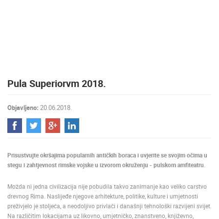
MEDIJI O
NAMA,
NAGRADE I
PRIZNANJA
DONACIJE
ZA NOVE
Pula Superiorvm 2018.
WEB
KAMERE
Objavljeno:
20.06.2018.
TERMS OF
USE
PRIVACY
POLICY
Prisustvujte okršajima popularnih antičkih boraca i uvjerite se svojim očima u
BANERI
stegu i zahtjevnost rimske vojske u izvorom okruženju - pulskom amfiteatru.
Možda ni jedna ‪‎civilizacija nije pobudila takvo zanimanje kao veliko carstvo
drevnog Rima. Naslijeđe njegove arhitekture, politike, kulture i umjetnosti
preživjelo je stoljeća, a neodoljivo privlači i današnji tehnološki razvijeni svijet.
HRVATSKI
Na različitim lokacijama uz likovno, umjetničko, znanstveno, književno,