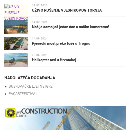
18.02.2026.
UŽIVO RUŠENJE VJESNIKOVOG TORNJA
14.02.2025.
Noć je samo još jedan dan s našim kamerama!
14.09.2024.
Pješački most preko foše u Trogiru
28.06.2023.
Helikopter taxi u Hrvatskoj
NADOLAZEĆA DOGAĐANJA
DUBROVAČKE LJETNE IGRE
PAGARTFESTIVAL