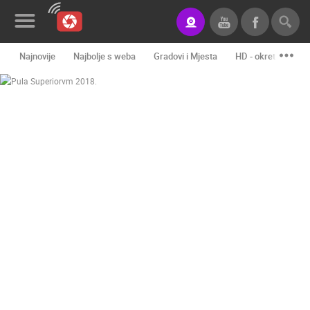
Najnovije
Najbolje s weba
Gradovi i Mjesta
HD - okretne kame
Novosti&Blog
Kategorije
Lokacije
Event&Site
Izdvojeno
Povijest
Karta
KONTAKTIRAJTE
NAS