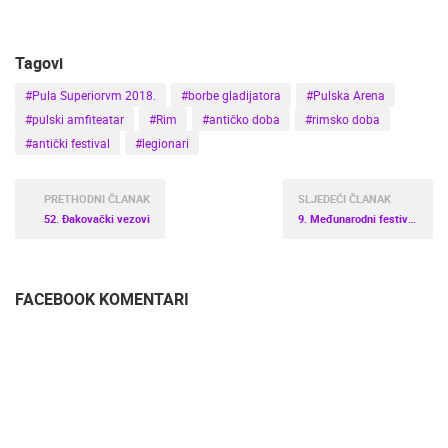
Tagovi
#Pula Superiorvm 2018.
#borbe gladijatora
#Pulska Arena
#pulski amfiteatar
#Rim
#antičko doba
#rimsko doba
#antički festival
#legionari
PRETHODNI ČLANAK
SLJEDEĆI ČLANAK
52. Đakovački vezovi
9. Međunarodni festival čipke u Pagu
FACEBOOK KOMENTARI