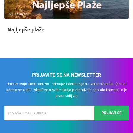
15.06.2021.
Najljepše plaže
PRIJAVITE SE NA NEWSLETTER
Upišite svoju Email adresu i primajte informacije o LiveCamCroatia. (e-mail
adresa se koristi isključivo u svrhe slanja promotivnih ponuda i novosti, nije
javno vidljiva)
PRIJAVI SE