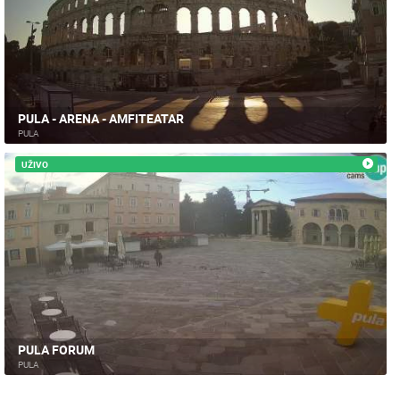
PLAŽE
MARINE I LUČICE
ZOO
DOGAĐANJA I ZANIMLJIVOSTI
TRANSPORT I PROMET
ZNAMENITOSTI
SVJETSKA BAŠTINA
SPORT
PULA - ARENA - AMFITEATAR
PULA
UŽIVO
PULA FORUM
PULA