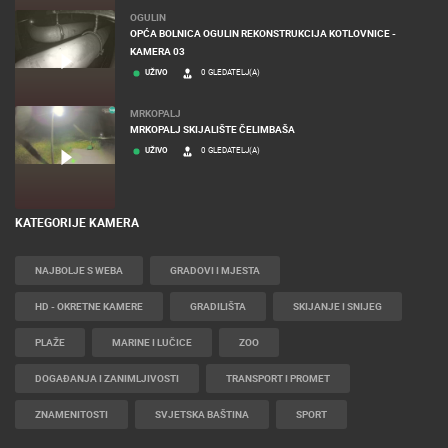
OGULIN
OPĆA BOLNICA OGULIN REKONSTRUKCIJA KOTLOVNICE -
KAMERA 03
UŽIVO
0 GLEDATELJ(A)
MRKOPALJ
MRKOPALJ SKIJALIŠTE ČELIMBAŠA
UŽIVO
0 GLEDATELJ(A)
KATEGORIJE KAMERA
NAJBOLJE S WEBA
GRADOVI I MJESTA
HD - OKRETNE KAMERE
GRADILIŠTA
SKIJANJE I SNIJEG
PLAŽE
MARINE I LUČICE
ZOO
DOGAĐANJA I ZANIMLJIVOSTI
TRANSPORT I PROMET
ZNAMENITOSTI
SVJETSKA BAŠTINA
SPORT