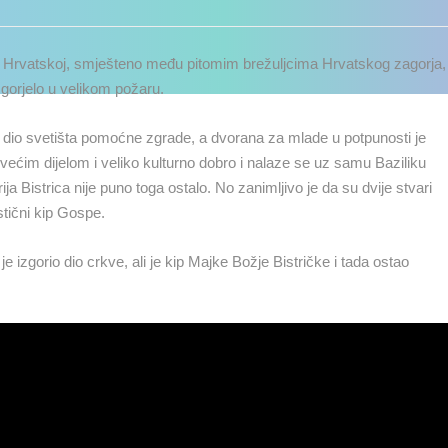
 u Hrvatskoj, smješteno među pitomim brežuljcima Hrvatskog zagorja,
gorjelo u velikom požaru.
veći dio svetišta pomoćne zgrade, a dvorana za mlade u potpunosti je
većim dijelom i veliko kulturno dobro i nalaze se uz samu Baziliku
a Bistrica nije puno toga ostalo. No zanimljivo je da su dvije stvari
astični kip Gospe.
je izgorio dio crkve, ali je kip Majke Božje Bistričke i tada ostao
UŽIVO
0 GLEDATELJ(A)
UŽIVO
0 GLEDATELJ(A)