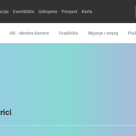
acije
Event&Site
Izdvojeno
Povijest
Karta
HD - okretne kamere
Gradilišta
Skijanje i snijeg
Pla
rici