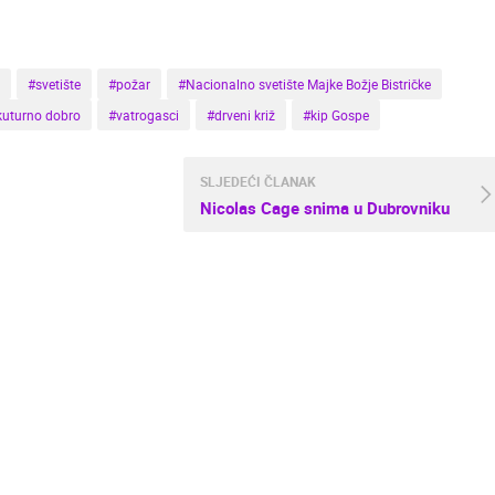
#svetište
#požar
#Nacionalno svetište Majke Božje Bistričke
kuturno dobro
#vatrogasci
#drveni križ
#kip Gospe
SLJEDEĆI ČLANAK
Nicolas Cage snima u Dubrovniku