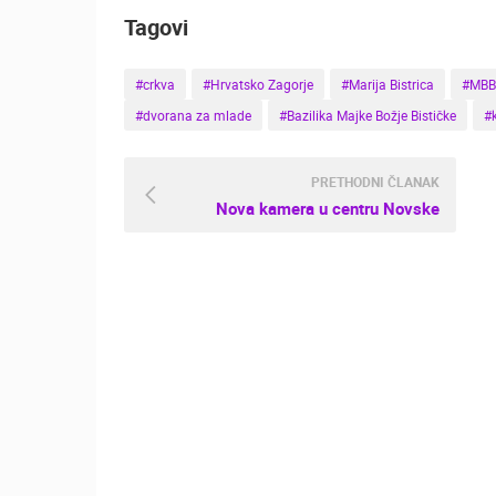
Tagovi
#crkva
#Hrvatsko Zagorje
#Marija Bistrica
#MBB
#dvorana za mlade
#Bazilika Majke Božje Bističke
#
PRETHODNI ČLANAK
Nova kamera u centru Novske