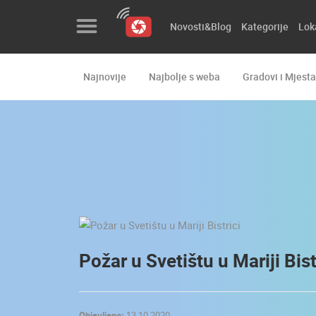
Novosti&Blog
Kategorije
Lok
Najnovije
Najbolje s weba
Gradovi i Mjesta
Novosti&Blog
Kategorije
Lokacije
Event&Site
Izdvojeno
Povijest
Požar u Svetištu u Mariji Bist
Karta
Objavljeno:
13.10.2020.