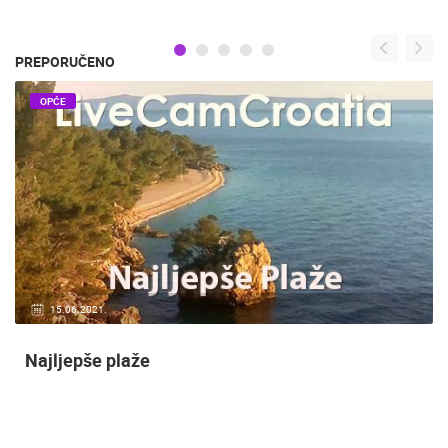
PREPORUČENO
OPĆE
15.06.2021.
Najljepše plaže