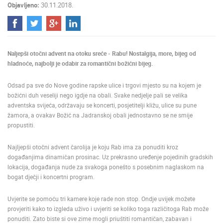
Objavljeno:
30.11.2018.
ENGLISH
Naljepši otočni advent na otoku sreće - Rabu! Nostalgija, more, bijeg od
hladnoće, najbolji je odabir za romantični božićni bijeg.
Odsad pa sve do Nove godine rapske ulice i trgovi mjesto su na kojem je
božićni duh veseliji nego igdje na obali. Svake nedjelje pali se velika
adventska svijeća, održavaju se koncerti, posjetitelji kližu, ulice su pune
žamora, a ovakav Božić na Jadranskoj obali jednostavno se ne smije
propustiti.
Najljepši otočni advent čarolija je koju Rab ima za ponuditi kroz
događanjima dinamičan prosinac. Uz prekrasno uređenje pojedinih gradskih
lokacija, događanja nude za svakoga ponešto s posebnim naglaskom na
bogat dječji i koncertni program.
Uvjerite se pomoću tri kamere koje rade non stop. Ondje uvijek možete
provjeriti kako to izgleda uživo i uvjeriti se koliko toga različitoga Rab može
ponuditi. Zato biste si ove zime mogli priuštiti romantičan, zabavan i