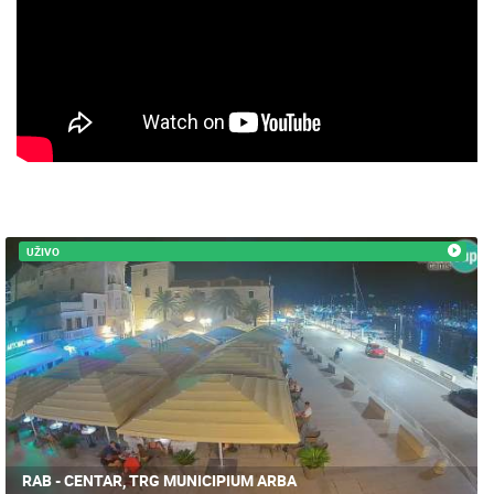
KATEGORIJE KAMERA
NAJBOLJE S WEBA
GRADOVI I MJESTA
HD - OKRETNE KAMERE
GRADILIŠTA
SKIJANJE I SNIJEG
PLAŽE
MARINE I LUČICE
ZOO
DOGAĐANJA I ZANIMLJIVOSTI
TRANSPORT I PROMET
ZNAMENITOSTI
SVJETSKA BAŠTINA
SPORT
UŽIVO
RAB - CENTAR, TRG MUNICIPIUM ARBA