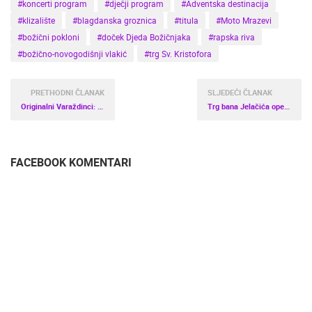
#koncerti program
#dječji program
#Adventska destinacija
#klizalište
#blagdanska groznica
#titula
#Moto Mrazevi
#božični pokloni
#doček Djeda Božičnjaka
#rapska riva
#božično-novogodišnji vlakić
#trg Sv. Kristofora
PRETHODNI ČLANAK
SLJEDEĆI ČLANAK
Originalni Varaždinci: Iglu barovi na Varaždinskom Adventu
Trg bana Jelačića opet gori!
FACEBOOK KOMENTARI