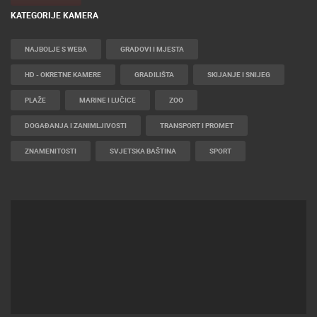
KATEGORIJE KAMERA
NAJBOLJE S WEBA
GRADOVI I MJESTA
HD - OKRETNE KAMERE
GRADILIŠTA
SKIJANJE I SNIJEG
PLAŽE
MARINE I LUČICE
ZOO
DOGAĐANJA I ZANIMLJIVOSTI
TRANSPORT I PROMET
ZNAMENITOSTI
SVJETSKA BAŠTINA
SPORT