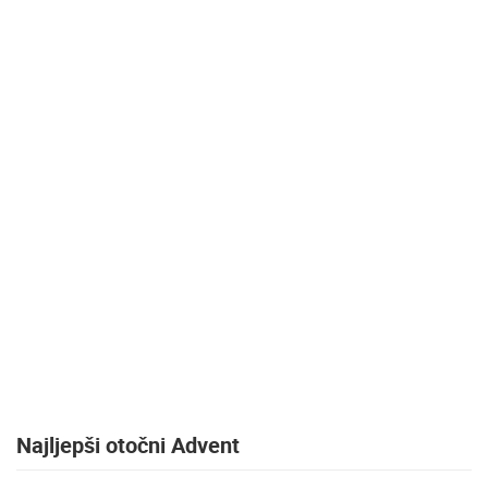
MEDIJI O
NAMA,
NAGRADE I
PRIZNANJA
DONACIJE
ZA NOVE
WEB
KAMERE
TERMS OF
USE
PRIVACY
POLICY
BANERI
Najljepši otočni Advent
HRVATSKI