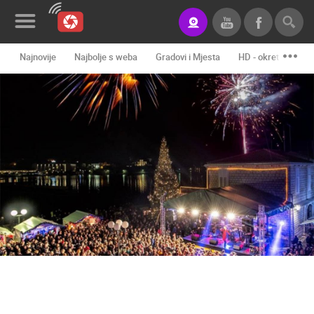
Najnovije
Najbolje s weba
Gradovi i Mjesta
HD - okretne kame
Novosti&Blog
Kategorije
Lokacije
Event&Site
Izdvojeno
Povijest
Karta
KONTAKTIRAJTE
NAS