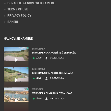
DONACIJE ZA NOVE WEB KAMERE
TERMS OF USE
PRIVACY POLICY
BANERI
NAJNOVIJE KAMERE
MRKOPALJ
MRKOPALJ SANJKALIŠTE ČELIMBAŠA
UŽIVO
0 GLEDATELJ(A)
MRKOPALJ
MRKOPALJ SKIJALIŠTE ČELIMBAŠA
UŽIVO
0 GLEDATELJ(A)
VRBOSKA
VRBOSKA ACI MARINA OTOK HVAR
UŽIVO
0 GLEDATELJ(A)