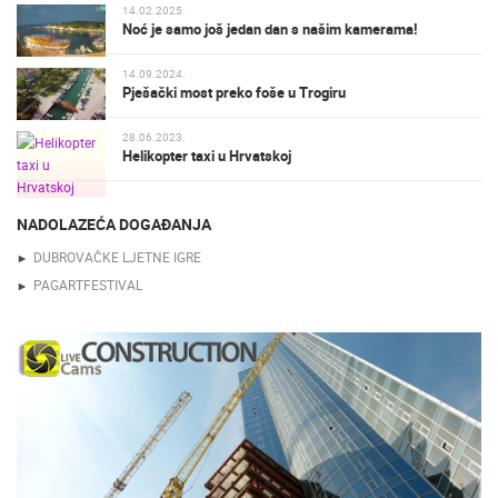
14.02.2025.
Noć je samo još jedan dan s našim kamerama!
14.09.2024.
Pješački most preko foše u Trogiru
28.06.2023.
Helikopter taxi u Hrvatskoj
NADOLAZEĆA DOGAĐANJA
DUBROVAČKE LJETNE IGRE
PAGARTFESTIVAL