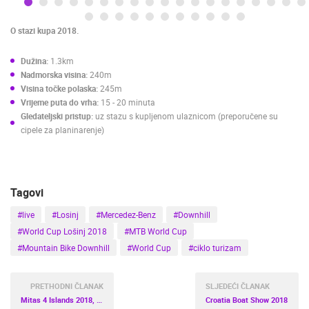
PLAŽE
MARINE I LUČICE
ZOO
O stazi kupa 2018.
DOGAĐANJA I ZANIMLJIVOSTI
TRANSPORT I PROMET
ZNAMENITOSTI
SVJETSKA BAŠTINA
SPORT
Dužina:
1.3km
Nadmorska visina:
240m
Visina točke polaska
:
245m
Vrijeme puta do vrha:
15 - 20 minuta
G
ledateljski pristup:
uz stazu s kupljenom ulaznicom (preporučene su
cipele za planinarenje)
Tagovi
#live
#Losinj
#Mercedez-Benz
#Downhill
#World Cup Lošinj 2018
#MTB World Cup
#Mountain Bike Downhill
#World Cup
#ciklo turizam
PRETHODNI ČLANAK
SLJEDEĆI ČLANAK
Mitas 4 Islands 2018, biciklistička utrka
Croatia Boat Show 2018