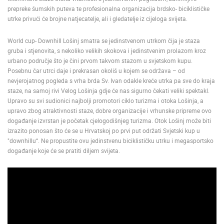
prepreke šumskih puteva te profesionalna organizacija brdsko- biciklističke
ENGLISH
utrke privući će brojne natjecatelje, ali i gledatelje iz cijeloga svijeta.
World cup- Downhill Lošinj smatra se jedinstvenom utrkom čija je staza
gruba i stjenovita, s nekoliko velikih skokova i jedinstvenim prolazom kroz
urbano područje što je čini prvom takvom stazom u svjetskom kupu.
Posebnu čar utrci daje i prekrasan okoliš u kojem se održava – od
nevjerojatnog pogleda s vrha brda Sv. Ivan odakle kreće utrka pa sve do kraja
staze, na samoj rivi Velog Lošinja gdje će nas sigurno čekati veliki spektakl.
Upravo su svi sudionici najbolji promotori ciklo turizma i otoka Lošinja, a
upravo zbog atraktivnosti staze, dobre organizacije i vrhunske pripreme ovo
događanje izvrstan je početak cjelogodišnjeg turizma. Otok Lošinj može biti
izrazito ponosan što će se u Hrvatskoj po prvi put održati Svjetski kup u
"downhillu“. Ne propustite ovu jedinstvenu biciklističku utrku i megasportsko
događanje koje će se pratiti diljem svijeta.