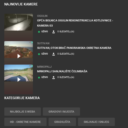
NAJNOVIJE KAMERE
OGULIN
OPĆA BOLNICA OGULIN REKONSTRUKCIJA KOTLOVNICE -
KAMERA 03
UŽIVO
0 GLEDATELJ(A)
SUTIVAN
SUTIVAN, OTOK BRAČ PANORAMSKA OKRETNA KAMERA
UŽIVO
0 GLEDATELJ(A)
MRKOPALJ
MRKOPALJ SANJKALIŠTE ČELIMBAŠA
UŽIVO
0 GLEDATELJ(A)
KATEGORIJE KAMERA
NAJBOLJE S WEBA
GRADOVI I MJESTA
HD - OKRETNE KAMERE
GRADILIŠTA
SKIJANJE I SNIJEG