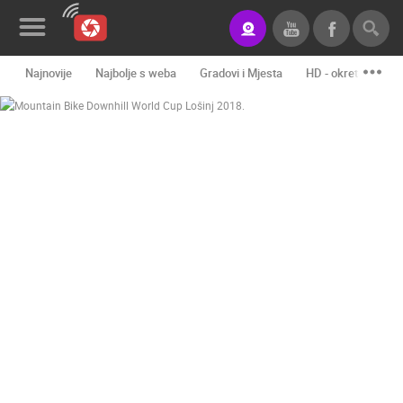
Najnovije
Najbolje s weba
Gradovi i Mjesta
HD - okretne kame
Novosti&Blog
Kategorije
Lokacije
Event&Site
Izdvojeno
Povijest
Karta
KONTAKTIRAJTE
NAS