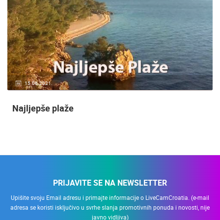
15.06.2021.
Najljepše plaže
PRIJAVITE SE NA NEWSLETTER
Upišite svoju Email adresu i primajte informacije o LiveCamCroatia. (e-mail
adresa se koristi isključivo u svrhe slanja promotivnih ponuda i novosti, nije
javno vidljiva)