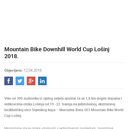
MEDIJI O
NAMA,
NAGRADE I
PRIZNANJA
DONACIJE
ZA NOVE
Mountain Bike Downhill World Cup Lošinj
WEB
KAMERE
2018.
TERMS OF
USE
Objavljeno:
12.04.2018.
PRIVACY
POLICY
BANERI
Više od 300 sudionika iz cijelog svijeta spuštat će se 1,8 km dugim stazama i
vidikovcima otoka Lošinja od 19.-22. travnja na jedinstvenoj, ekstremnoj
biciklističkoj utrci Svjetskog kupa – Mercedes-Benz UCI Mountain Bike World
Cup Lošinj.
HRVATSKI
Miomirisne staze otoka vitalnosti s jedinstvenim pogledom, zanimljive