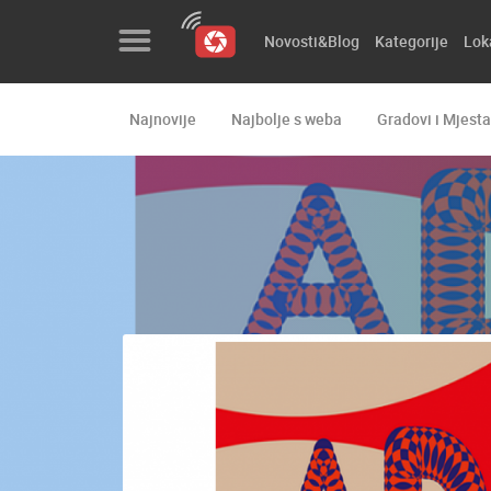
Novosti&Blog
Kategorije
Lok
Najnovije
Najbolje s weba
Gradovi i Mjesta
Novosti&Blog
Kategorije
Lokacije
Event&Site
Izdvojeno
Povijest
Karta