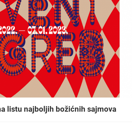
 listu najboljih božićnih sajmova
UŽIVO
0 GLEDATELJ(A)
UŽIVO
0 GLEDATELJ(A)