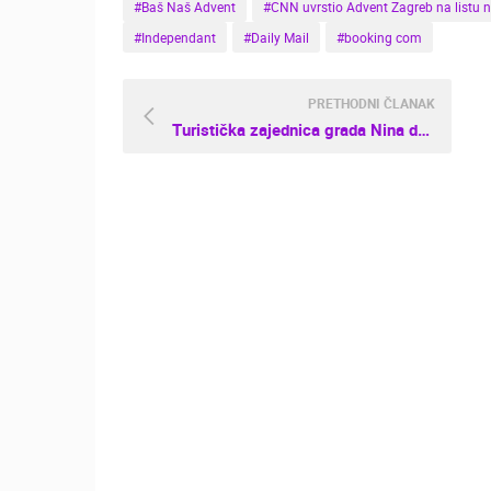
#Baš Naš Advent
#CNN uvrstio Advent Zagreb na listu n
#Independant
#Daily Mail
#booking com
PRETHODNI ČLANAK
Turistička zajednica grada Nina dobitnik je prestižne nagrade