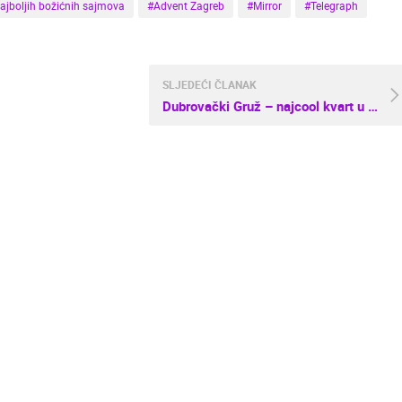
ajboljih božićnih sajmova
#Advent Zagreb
#Mirror
#Telegraph
SLJEDEĆI ČLANAK
Dubrovački Gruž – najcool kvart u Europi