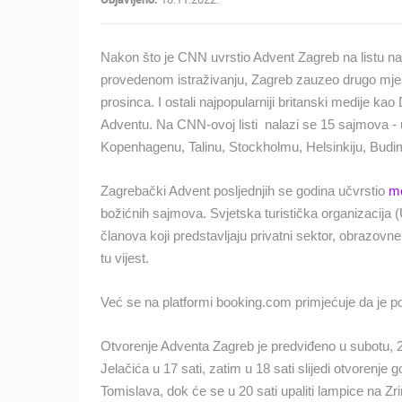
MRKOPALJ SKIJALIŠTE ČELIMBAŠA
MRKOPALJ
Nakon što je CNN uvrstio Advent Zagreb na listu naj
KATEGORIJE KAMERA
provedenom istraživanju, Zagreb zauzeo drugo mjes
prosinca. I ostali najpopularniji britanski medije k
NAJBOLJE S WEBA
GRADOVI I MJESTA
Adventu. Na CNN-ovoj listi nalazi se 15 sajmova - u
Kopenhagenu, Talinu, Stockholmu, Helsinkiju, Budimp
TRANSPORT I PROMET
ZNAMENITOSTI
Zagrebački Advent posljednjih se godina učvrstio
me
božićnih sajmova. Svjetska turistička organizacija 
članova koji predstavljaju privatni sektor, obrazovne 
tu vijest.
Već se na platformi booking.com primjećuje da je 
Otvorenje Adventa Zagreb je predviđeno u subotu, 2
Jelačića u 17 sati, zatim u 18 sati slijedi otvorenje 
Tomislava, dok će se u 20 sati upaliti lampice na Z