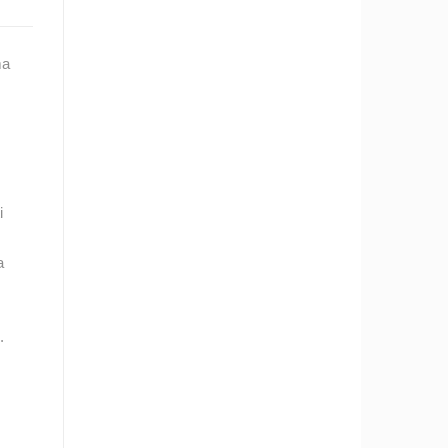
ma
ZOO
DOGAĐANJA I ZANIMLJIVOSTI
i
a
.