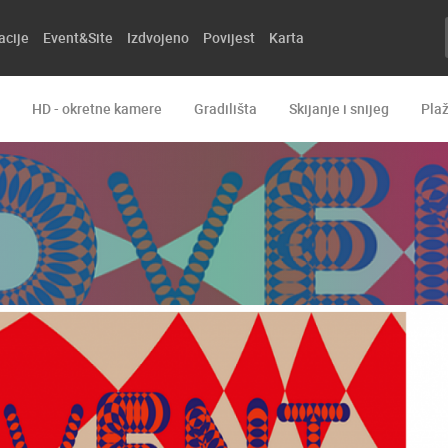
acije
Event&Site
Izdvojeno
Povijest
Karta
HD - okretne kamere
Gradilišta
Skijanje i snijeg
Pla