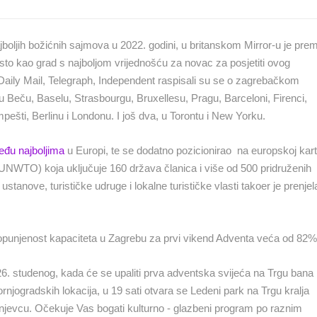
MRKOPALJ SANJKALIŠTE
ČELIMBAŠA
RAKOVICA OKRETNA KAMERA
MRKOPALJ
RAKOVICA
boljih božićnih sajmova u 2022. godini, u britanskom Mirror-u je pre
to kao grad s najboljom vrijednošću za novac za posjetiti ovog
ao Daily Mail, Telegraph, Independent raspisali su se o zagrebačkom
HD - OKRETNE KAMERE
GRADILIŠTA
SKIJANJE I SNIJEG
PLAŽE
MARINE I LUČICE
 Beču, Baselu, Strasbourgu, Bruxellesu, Pragu, Barceloni, Firenci,
ešti, Berlinu i Londonu. I još dva, u Torontu i New Yorku.
SVJETSKA BAŠTINA
SPORT
đu najboljima
u Europi, te se dodatno pozicionirao na europskoj kart
(UNWTO) koja uključuje 160 država članica i više od 500 pridruženih
ustanove, turističke udruge i lokalne turističke vlasti takoer je prenjel
popunjenost kapaciteta u Zagrebu za prvi vikend Adventa veća od 82%
6. studenog, kada će se upaliti prva adventska svijeća na Trgu bana
gornjogradskih lokacija, u 19 sati otvara se Ledeni park na Trgu kralja
rinjevcu. Očekuje Vas bogati kulturno - glazbeni program po raznim