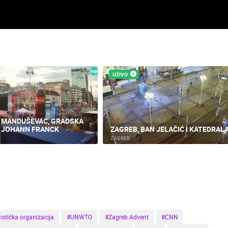
UŽIVO
, MANDUŠEVAC, GRADSKA
, JOHANN FRANCK
ZAGREB, BAN JELAČIĆ I KATEDRAL
ZAGREB
istička organizacija
#UNWTO
#Zagreb Advent
#CNN