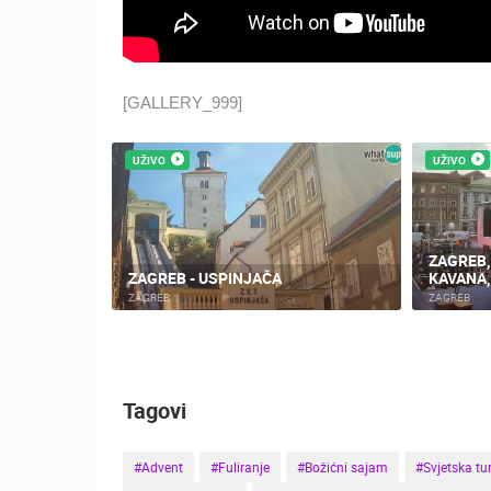
[GALLERY_999]
UŽIVO
UŽIVO
ZAGREB
ZAGREB - USPINJAČA
KAVANA
ZAGREB
ZAGREB
Tagovi
#Advent
#Fuliranje
#Božićni sajam
#Svjetska tur