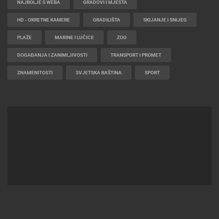
NAJBOLJE S WEBA
GRADOVI I MJESTA
HD - OKRETNE KAMERE
GRADILIŠTA
SKIJANJE I SNIJEG
PLAŽE
MARINE I LUČICE
ZOO
DOGAĐANJA I ZANIMLJIVOSTI
TRANSPORT I PROMET
ZNAMENITOSTI
SVJETSKA BAŠTINA
SPORT