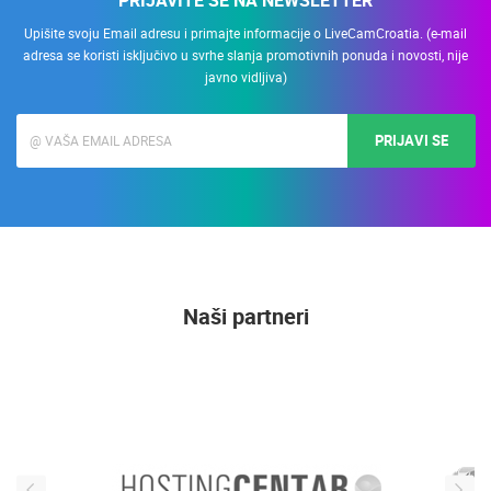
Upišite svoju Email adresu i primajte informacije o LiveCamCroatia. (e-mail
adresa se koristi isključivo u svrhe slanja promotivnih ponuda i novosti, nije
javno vidljiva)
PRIJAVI SE
Naši partneri