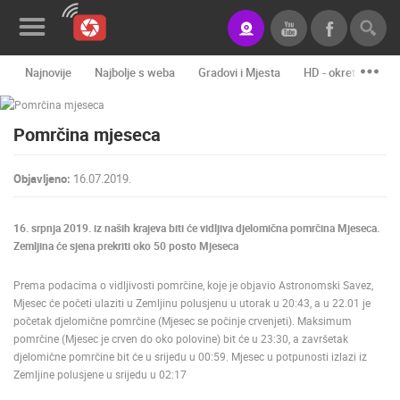
Najnovije
Najbolje s weba
Gradovi i Mjesta
HD - okretne kame
Novosti&Blog
Pomrčina mjeseca
Kategorije
Lokacije
Objavljeno:
16.07.2019.
Event&Site
16. srpnja 2019. iz naših krajeva biti će vidljiva djelomična pomrčina Mjeseca.
Izdvojeno
Zemljina će sjena prekriti oko 50 posto Mjeseca
Povijest
Prema podacima o vidljivosti pomrčine, koje je objavio Astronomski Savez,
Mjesec će početi ulaziti u Zemljinu polusjenu u utorak u 20:43, a u 22.01 je
Karta
početak djelomične pomrčine (Mjesec se počinje crvenjeti). Maksimum
pomrčine (Mjesec je crven do oko polovine) bit će u 23:30, a završetak
djelomične pomrčine bit će u srijedu u 00:59. Mjesec u potpunosti izlazi iz
Zemljine polusjene u srijedu u 02:17
KONTAKTIRAJTE
NAS