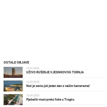
OSTALE OBJAVE
18.02.2026.
UŽIVO RUŠENJE VJESNIKOVOG TORNJA
14.02.2025.
Noć je samo još jedan dan s našim kamerama!
14.09.2024.
Pješački most preko foše u Trogiru