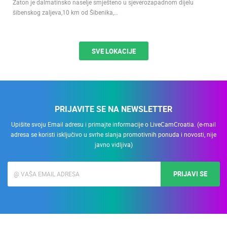
Zaton je dalmatinsko naselje smješteno u sjeverozapadnom dijelu
šibenskog zaljeva,10 km od Šibenika,…
SVE LOKACIJE
PRIJAVITE SE NA NEWSLETTER
Upišite svoju Email adresu i primajte informacije o LiveCamCroatia. (e-mail
adresa se koristi isključivo u svrhe slanja promotivnih ponuda i novosti, nije
javno vidljiva)
PRIJAVI SE