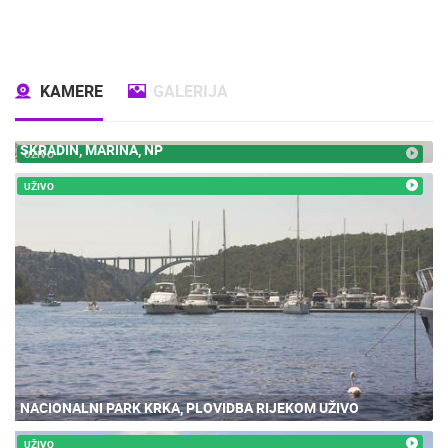
KAMERE
GALERIJA
SKRADIN, MARINA, NP
UŽIVO
UŽIVO
NACIONALNI PARK KRKA, PLOVIDBA RIJEKOM UŽIVO
UŽIVO