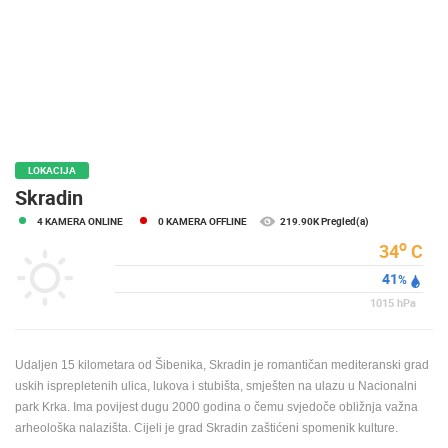
MEDIJI O
NAMA,
NAGRADE I
PRIZNANJA
DONACIJE
ZA NOVE
WEB
LOKACIJA
KAMERE
Skradin
4 KAMERA ONLINE
0 KAMERA OFFLINE
219.90K Pregled(a)
TERMS OF
USE
o
34
C
41
PRIVACY
%
POLICY
1015
hPa
BANERI
Udaljen 15 kilometara od Šibenika, Skradin je romantičan mediteranski grad
uskih isprepletenih ulica, lukova i stubišta, smješten na ulazu u Nacionalni
park Krka. Ima povijest dugu 2000 godina o čemu svjedoče obližnja važna
arheološka nalazišta. Cijeli je grad Skradin zaštićeni spomenik kulture.
HRVATSKI