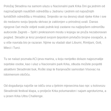
ENGLISH
Položaj Skradina na samom ulazu u Nacionalni park Krka čini ga jednim od
najznačajnijih nautičkih odredišta u Jadranu i jednim od najvažnijih
turističkih odredišta u Hrvatskoj. Smjestio se na desnoj obali rijeke Krke i sve
do nedavno svoju ljepotu skrivao je zaklonjen u prirodnoj uvali. Danas
njegove čari može vidjeti svaki putnik koji zastane na najljepšem odmorištu
autoceste Zagreb – Split i prekrasnom mostu s kojega se pruža nezaboravan
pogled. Skradin je kroz povijest svojom ljepotom privlačio brojne osvajače, a
u više navrata bio je razaran. Njime su vladali stari Liburni, Rimljani, Goti,
Mleci i Turci.
Tu se nalazi poznata ACI-jeva marina, u koju nerijetko dolaze najpoznatije
svjetske osobe, kao i ulaz u Nacionalni park Krka, otkuda možete posjetiti
atraktivni Skradinski buk, Roški slap te franjevački samostan Visovac na
istoimenom otočiću.
Od događanja najviše se ističu ona u ljetnim mjesecima kao npr. u kolovozu
Skradinski festival klapa, u proljeće Krka polumaraton i sajam agroturizma, a
u jesen Krka Ultra Challenge.