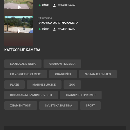
UŽIVO
0 GLEDATELJ(A)
RAKOVICA
RAKOVICA OKRETNA KAMERA
UŽIVO
0 GLEDATELJ(A)
KATEGORIJE KAMERA
NAJBOLJE S WEBA
GRADOVI I MJESTA
HD - OKRETNE KAMERE
GRADILIŠTA
SKIJANJE I SNIJEG
PLAŽE
MARINE I LUČICE
ZOO
DOGAĐANJA I ZANIMLJIVOSTI
TRANSPORT I PROMET
ZNAMENITOSTI
SVJETSKA BAŠTINA
SPORT