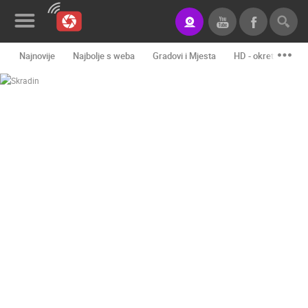
Najnovije
Najbolje s weba
Gradovi i Mjesta
HD - okretne kame
Novosti&Blog
Kategorije
Lokacije
Event&Site
Izdvojeno
Povijest
Karta
KONTAKTIRAJTE
NAS