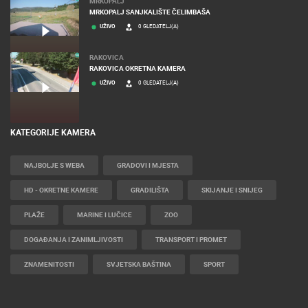
MRKOPALJ
MRKOPALJ SANJKALIŠTE ČELIMBAŠA
UŽIVO
0 GLEDATELJ(A)
RAKOVICA
RAKOVICA OKRETNA KAMERA
UŽIVO
0 GLEDATELJ(A)
KATEGORIJE KAMERA
NAJBOLJE S WEBA
GRADOVI I MJESTA
HD - OKRETNE KAMERE
GRADILIŠTA
SKIJANJE I SNIJEG
PLAŽE
MARINE I LUČICE
ZOO
DOGAĐANJA I ZANIMLJIVOSTI
TRANSPORT I PROMET
ZNAMENITOSTI
SVJETSKA BAŠTINA
SPORT