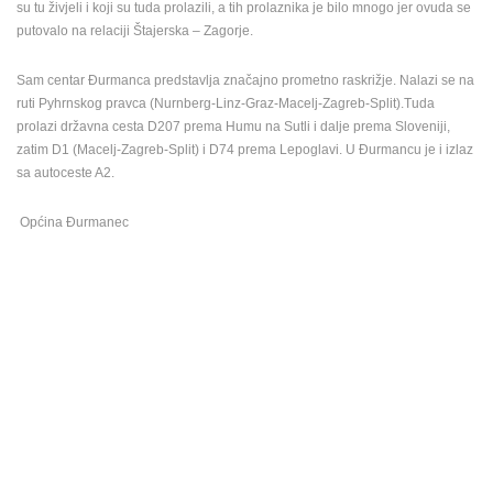
su tu živjeli i koji su tuda prolazili, a tih prolaznika je bilo mnogo jer ovuda se
putovalo na relaciji Štajerska – Zagorje.
MEDIJI O
NAMA,
NAGRADE I
Sam centar Đurmanca predstavlja značajno prometno raskrižje. Nalazi se na
PRIZNANJA
ruti Pyhrnskog pravca (Nurnberg-Linz-Graz-Macelj-Zagreb-Split).Tuda
prolazi državna cesta D207 prema Humu na Sutli i dalje prema Sloveniji,
DONACIJE
zatim D1 (Macelj-Zagreb-Split) i D74 prema Lepoglavi. U Đurmancu je i izlaz
ZA NOVE
sa autoceste A2.
WEB
KAMERE
Općina Đurmanec
TERMS OF
USE
PRIVACY
POLICY
BANERI
HRVATSKI