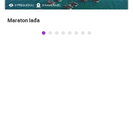
0 PREGLED(A)
3 KAMERA(E)
Maraton lađa