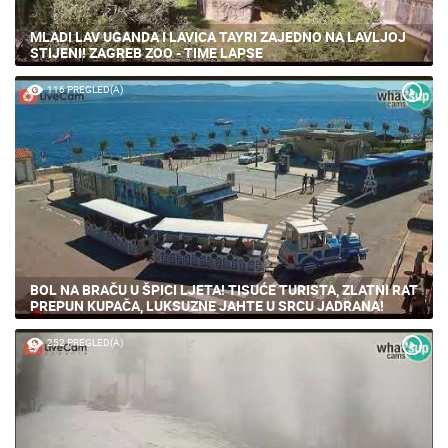
MLADI LAV UGANDA I LAVICA TAYRI ZAJEDNO NA LAVLJOJ
STIJENI! ZAGREB ZOO - TIME LAPSE
116 PREGLED(A)
BOL NA BRAČU U ŠPICI LJETA! TISUĆE TURISTA, ZLATNI RAT
PREPUN KUPAČA, LUKSUZNE JAHTE U SRCU JADRANA!
252 PREGLED(A)