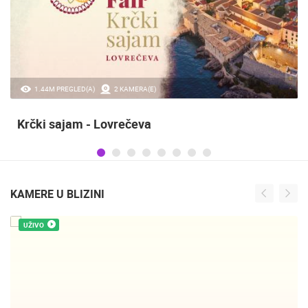
20.97K PREGLED(A)
2 KAMERA(E)
Sinjska alka
KAMERE U BLIZINI
UŽIVO