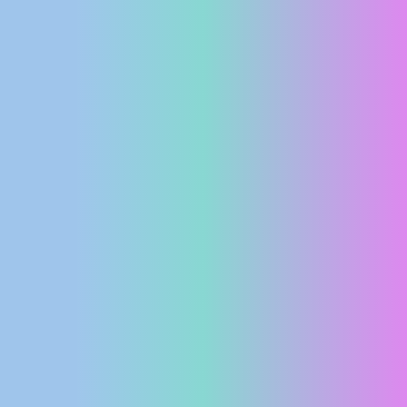
MEDIJI O
NAMA,
NAGRADE I
PRIZNANJA
DONACIJE
ZA NOVE
WEB
KAMERE
TERMS OF
USE
PRIVACY
POLICY
BANERI
HRVATSKI