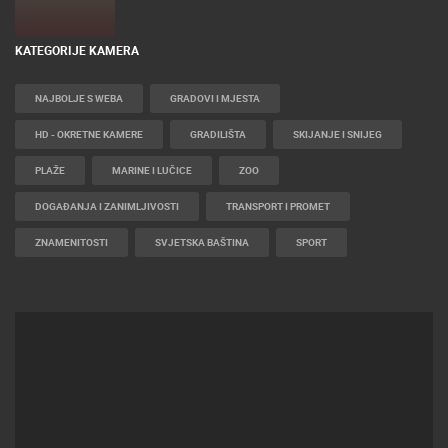
KATEGORIJE KAMERA
NAJBOLJE S WEBA
GRADOVI I MJESTA
HD - OKRETNE KAMERE
GRADILIŠTA
SKIJANJE I SNIJEG
PLAŽE
MARINE I LUČICE
ZOO
DOGAĐANJA I ZANIMLJIVOSTI
TRANSPORT I PROMET
ZNAMENITOSTI
SVJETSKA BAŠTINA
SPORT