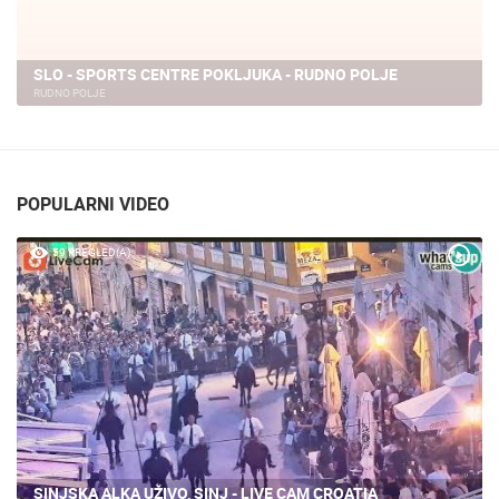
SLO - BLED PANORAMA JEZERA
BLED
POPULARNI VIDEO
59 PREGLED(A)
SINJSKA ALKA UŽIVO, SINJ - LIVE CAM CROATIA