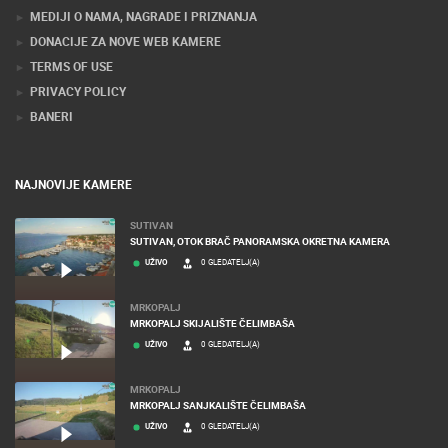
MEDIJI O NAMA, NAGRADE I PRIZNANJA
DONACIJE ZA NOVE WEB KAMERE
TERMS OF USE
PRIVACY POLICY
BANERI
NAJNOVIJE KAMERE
SUTIVAN
SUTIVAN, OTOK BRAČ PANORAMSKA OKRETNA KAMERA
UŽIVO
0 GLEDATELJ(A)
MRKOPALJ
MRKOPALJ SKIJALIŠTE ČELIMBAŠA
UŽIVO
0 GLEDATELJ(A)
MRKOPALJ
MRKOPALJ SANJKALIŠTE ČELIMBAŠA
UŽIVO
0 GLEDATELJ(A)