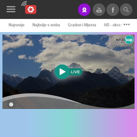
Najnovije
Najbolje s weba
Gradovi i Mjesta
HD - okretne kame
Novosti&Blog
Kategorije
Lokacije
Event&Site
Izdvojeno
Povijest
Karta
KONTAKTIRAJTE
NAS