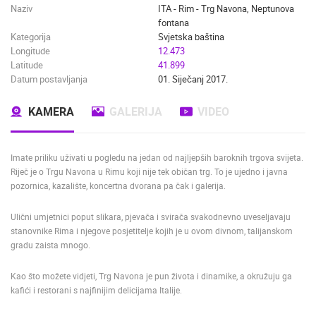
Naziv
ITA - Rim - Trg Navona, Neptunova
fontana
Kategorija
Svjetska baština
Longitude
12.473
Latitude
41.899
Datum postavljanja
01. Siječanj 2017.
KAMERA
GALERIJA
VIDEO
Imate priliku uživati u pogledu na jedan od najljepših baroknih trgova svijeta.
Riječ je o Trgu Navona u Rimu koji nije tek običan trg. To je ujedno i javna
pozornica, kazalište, koncertna dvorana pa čak i galerija.
Ulični umjetnici poput slikara, pjevača i svirača svakodnevno uveseljavaju
stanovnike Rima i njegove posjetitelje kojih je u ovom divnom, talijanskom
gradu zaista mnogo.
Kao što možete vidjeti, Trg Navona je pun života i dinamike, a okružuju ga
kafići i restorani s najfinijim delicijama Italije.