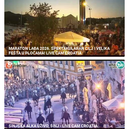
MARATON LAĐA 2026. SPEKTAKULARAN CILJ I VELIKA
FEŠTA U PLOČAMA! LIVE CAM CROATIA
76 PREGLED(A)
SINJSKA ALKA UŽIVO, SINJ - LIVE CAM CROATIA