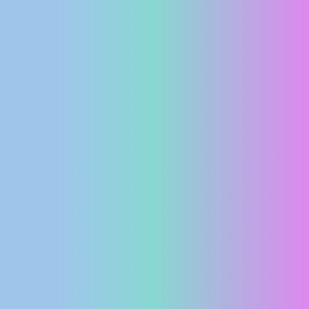
MEDIJI O
NAMA,
NAGRADE I
PRIZNANJA
DONACIJE
ZA NOVE
WEB
KAMERE
TERMS OF
USE
PRIVACY
POLICY
BANERI
HRVATSKI