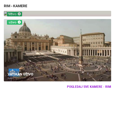
RIM - KAMERE
RIM, CENTAR - VITTORIANO
RIM
UŽIVO
UŽIVO
VATIKAN UŽIVO
RIM
POGLEDAJ SVE KAMERE - RIM