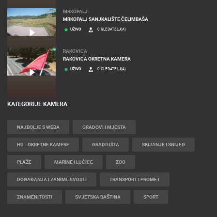
MRKOPALJ
MRKOPALJ SANJKALIŠTE ČELIMBAŠA
UŽIVO
0 GLEDATELJ(A)
RAKOVICA
RAKOVICA OKRETNA KAMERA
UŽIVO
0 GLEDATELJ(A)
KATEGORIJE KAMERA
NAJBOLJE S WEBA
GRADOVI I MJESTA
HD - OKRETNE KAMERE
GRADILIŠTA
SKIJANJE I SNIJEG
PLAŽE
MARINE I LUČICE
ZOO
DOGAĐANJA I ZANIMLJIVOSTI
TRANSPORT I PROMET
ZNAMENITOSTI
SVJETSKA BAŠTINA
SPORT