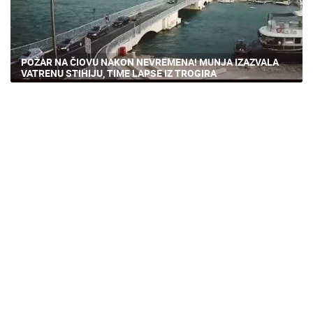
POŽAR NA ČIOVU NAKON NEVREMENA! MUNJA IZAZVALA
VATRENU STIHIJU, TIME LAPSE IZ TROGIRA