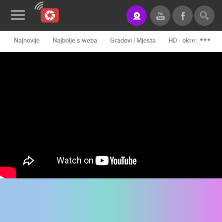
Najnovije
Najbolje s weba
Gradovi i Mjesta
HD - okretne kame
Novosti&Blog
Kategorije
Lokacije
Event&Site
Izdvojeno
Povijest
Karta
KONTAKTIRAJTE
NAS