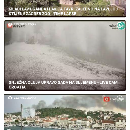
MLADI LAV UGANDA I LAVICA TAYRI ZAJEDNO NA LAVLJOJ
STIJENI! ZAGREB ZOO - TIME LAPSE
235 PREGLED(A)
SNJEŽNA OLUJA UPRAVO SADA NA SLJEMENU - LIVE CAM
CROATIA
222 PREGLED(A)