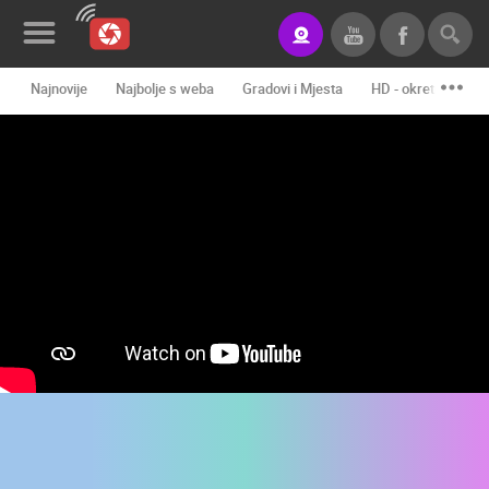
Najnovije
Najbolje s weba
Gradovi i Mjesta
HD - okretne kame
Novosti&Blog
Kategorije
Lokacije
Event&Site
Izdvojeno
Povijest
Karta
KONTAKTIRAJTE
NAS