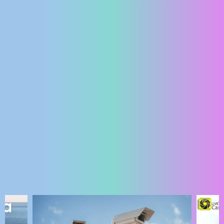
ENGLISH
NAJNOVIJE KAMERE
UŽIVO
0 GLEDATELJ(A)
UŽIVO