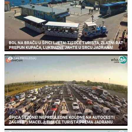
BOL NA BRAČU U ŠPICI LJETA! TISUĆE TURISTA, ZLATNI RAT
PREPUN KUPAČA, LUKSUZNE JAHTE U SRCU JADRANA!
149 PREGLED(A)
ŠPICA SEZONE! NEPREGLEDNE KOLONE NA AUTOCESTI
ZAGREB – MACELJ, TISUĆE TURISTA PREMA JADRANU