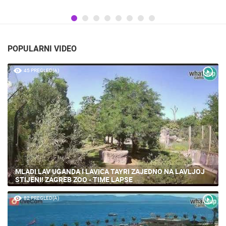
POPULARNI VIDEO
45 PREGLED(A)
MLADI LAV UGANDA I LAVICA TAYRI ZAJEDNO NA LAVLJOJ
STIJENI! ZAGREB ZOO - TIME LAPSE
82 PREGLED(A)