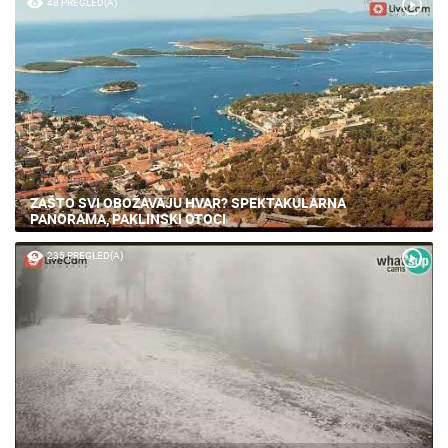
48 PREGLED(A)
ZAŠTO SVI OBOŽAVAJU HVAR? SPEKTAKULARNA
PANORAMA, PAKLINSKI OTOCI
235 PREGLED(A)