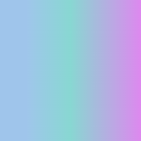
MEDIJI O
NAMA,
NAGRADE I
PRIZNANJA
DONACIJE
ZA NOVE
WEB
KAMERE
TERMS OF
USE
PRIVACY
POLICY
BANERI
HRVATSKI