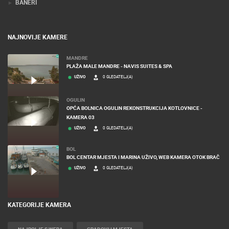
BANERI
NAJNOVIJE KAMERE
MANDRE
PLAŽA MALE MANDRE - NAVIS SUITES & SPA
UŽIVO
0 GLEDATELJ(A)
OGULIN
OPĆA BOLNICA OGULIN REKONSTRUKCIJA KOTLOVNICE -
KAMERA 03
UŽIVO
0 GLEDATELJ(A)
BOL
BOL CENTAR MJESTA I MARINA UŽIVO, WEB KAMERA OTOK BRAČ
UŽIVO
0 GLEDATELJ(A)
KATEGORIJE KAMERA
NAJBOLJE S WEBA
GRADOVI I MJESTA