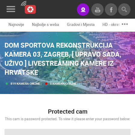
Najnovije
Najbolje s weba
Gradovi i Mjesta
HD - okretne kame
Novosti&Blog
DOM SPORTOVA REKONSTRUKCIJA
Kategorije
KAMERA 03, ZAGREB, [ UPRAVO SADA,
Lokacije
UŽIVO ] LIVESTREAMING KAMERE IZ
Event&Site
HRVATSKE
Izdvojeno
819 KAMERA ONLINE
0 KAMERA OFFLINE
Povijest
Karta
Protected cam
This cam is password protected. To view it please enter your password below:
KONTAKTIRAJTE
NAS