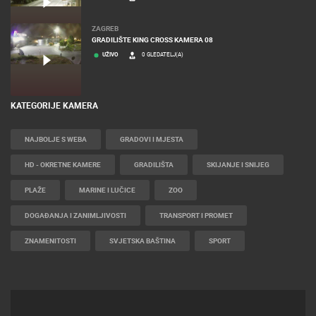
ZAGREB
GRADILIŠTE KING CROSS KAMERA 08
UŽIVO
0 GLEDATELJ(A)
KATEGORIJE KAMERA
NAJBOLJE S WEBA
GRADOVI I MJESTA
HD - OKRETNE KAMERE
GRADILIŠTA
SKIJANJE I SNIJEG
PLAŽE
MARINE I LUČICE
ZOO
DOGAĐANJA I ZANIMLJIVOSTI
TRANSPORT I PROMET
ZNAMENITOSTI
SVJETSKA BAŠTINA
SPORT