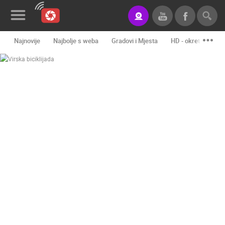
Najnovije
Najbolje s weba
Gradovi i Mjesta
HD - okretne kame
Novosti&Blog
Kategorije
Lokacije
Event&Site
Izdvojeno
Povijest
Karta
KONTAKTIRAJTE
NAS