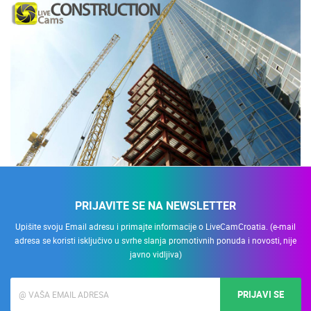
PRIJAVITE SE NA NEWSLETTER
Upišite svoju Email adresu i primajte informacije o LiveCamCroatia. (e-mail
adresa se koristi isključivo u svrhe slanja promotivnih ponuda i novosti, nije
javno vidljiva)
PRIJAVI SE