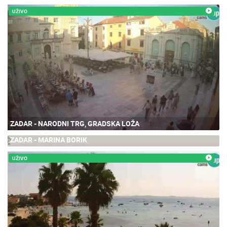
UŽIVO
ZADAR - NARODNI TRG, GRADSKA LOŽA
ZADAR - MARINA BORIK
79.86K
UŽIVO