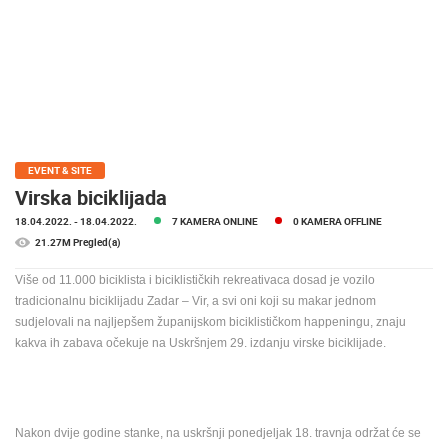
MEDIJI O
NAMA,
NAGRADE I
PRIZNANJA
DONACIJE
ZA NOVE
WEB
EVENT & SITE
KAMERE
Virska biciklijada
18.04.2022.
- 18.04.2022.
7 KAMERA ONLINE
0 KAMERA OFFLINE
TERMS OF
USE
21.27M Pregled(a)
PRIVACY
Više od 11.000 biciklista i biciklističkih rekreativaca dosad je vozilo
POLICY
tradicionalnu biciklijadu Zadar – Vir, a svi oni koji su makar jednom
sudjelovali na najljepšem županijskom biciklističkom happeningu, znaju
BANERI
kakva ih zabava očekuje na Uskršnjem 29. izdanju virske biciklijade.
HRVATSKI
Nakon dvije godine stanke, na uskršnji ponedjeljak 18. travnja održat će se