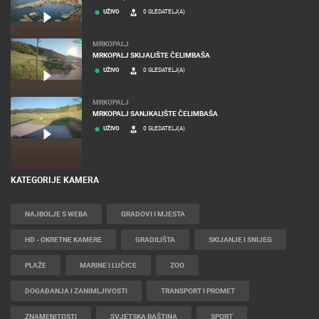
UŽIVO
0 GLEDATELJ(A)
MRKOPALJ
MRKOPALJ SKIJALIŠTE ČELIMBAŠA
UŽIVO
0 GLEDATELJ(A)
MRKOPALJ
MRKOPALJ SANJKALIŠTE ČELIMBAŠA
UŽIVO
0 GLEDATELJ(A)
KATEGORIJE KAMERA
NAJBOLJE S WEBA
GRADOVI I MJESTA
HD - OKRETNE KAMERE
GRADILIŠTA
SKIJANJE I SNIJEG
PLAŽE
MARINE I LUČICE
ZOO
DOGAĐANJA I ZANIMLJIVOSTI
TRANSPORT I PROMET
ZNAMENITOSTI
SVJETSKA BAŠTINA
SPORT