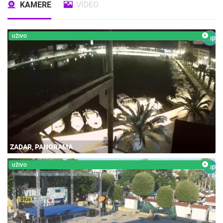
KAMERE
VIDEO
UŽIVO
ZADAR, PANORAMA
UŽIVO