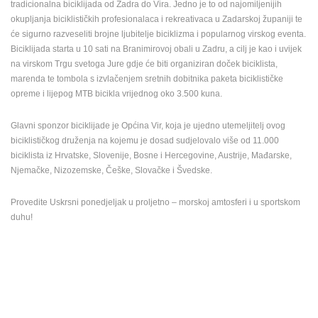
tradicionalna biciklijada od Zadra do Vira. Jedno je to od najomiljenijih
ENGLISH
okupljanja biciklističkih profesionalaca i rekreativaca u Zadarskoj županiji te
će sigurno razveseliti brojne ljubitelje biciklizma i popularnog virskog eventa.
Biciklijada starta u 10 sati na Branimirovoj obali u Zadru, a cilj je kao i uvijek
na virskom Trgu svetoga Jure gdje će biti organiziran doček biciklista,
marenda te tombola s izvlačenjem sretnih dobitnika paketa biciklističke
opreme i lijepog MTB bicikla vrijednog oko 3.500 kuna.
Glavni sponzor biciklijade je Općina Vir, koja je ujedno utemeljitelj ovog
biciklističkog druženja na kojemu je dosad sudjelovalo više od 11.000
biciklista iz Hrvatske, Slovenije, Bosne i Hercegovine, Austrije, Mađarske,
Njemačke, Nizozemske, Češke, Slovačke i Švedske.
Provedite Uskrsni ponedjeljak u proljetno – morskoj amtosferi i u sportskom
duhu!