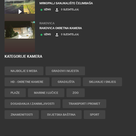
MRKOPALJ SANJKALIŠTE ČELIMBAŠA
UŽIVO
0 GLEDATELJ(A)
RAKOVICA
RAKOVICA OKRETNA KAMERA
UŽIVO
0 GLEDATELJ(A)
KATEGORIJE KAMERA
NAJBOLJE S WEBA
GRADOVI I MJESTA
HD - OKRETNE KAMERE
GRADILIŠTA
SKIJANJE I SNIJEG
PLAŽE
MARINE I LUČICE
ZOO
DOGAĐANJA I ZANIMLJIVOSTI
TRANSPORT I PROMET
ZNAMENITOSTI
SVJETSKA BAŠTINA
SPORT