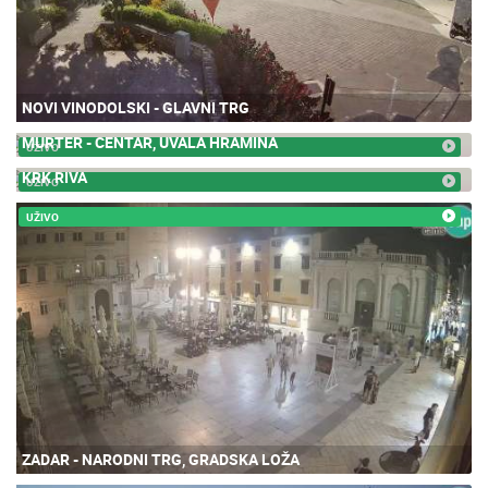
NOVI VINODOLSKI - GLAVNI TRG
MURTER - CENTAR, UVALA HRAMINA
UŽIVO
KRK RIVA
UŽIVO
UŽIVO
ZADAR - NARODNI TRG, GRADSKA LOŽA