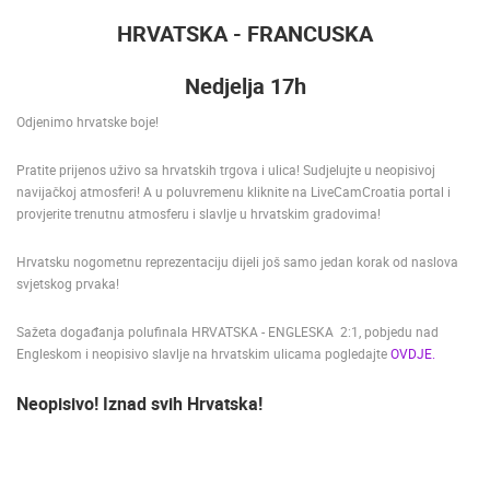
ENGLISH
HRVATSKA - FRANCUSKA
Nedjelja 17h
Odjenimo hrvatske boje!
Pratite prijenos uživo sa hrvatskih trgova i ulica! Sudjelujte u neopisivoj
navijačkoj atmosferi! A u poluvremenu kliknite na LiveCamCroatia portal i
provjerite trenutnu atmosferu i slavlje u hrvatskim gradovima!
Hrvatsku nogometnu reprezentaciju dijeli još samo jedan korak od naslova
svjetskog prvaka!
Sažeta događanja polufinala HRVATSKA - ENGLESKA 2:1, pobjedu nad
Engleskom i neopisivo slavlje na hrvatskim ulicama pogledajte
OVDJE.
Neopisivo! Iznad svih Hrvatska!