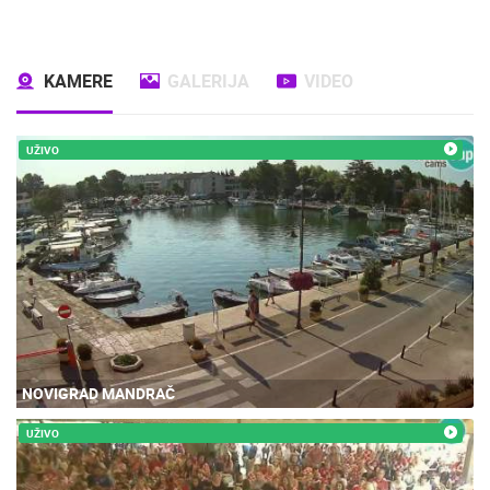
KAMERE
GALERIJA
VIDEO
UŽIVO
NOVIGRAD MANDRAČ
UŽIVO