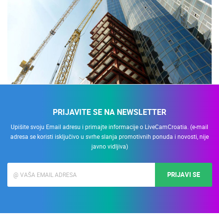
PRIJAVITE SE NA NEWSLETTER
Upišite svoju Email adresu i primajte informacije o LiveCamCroatia. (e-mail
adresa se koristi isključivo u svrhe slanja promotivnih ponuda i novosti, nije
javno vidljiva)
PRIJAVI SE