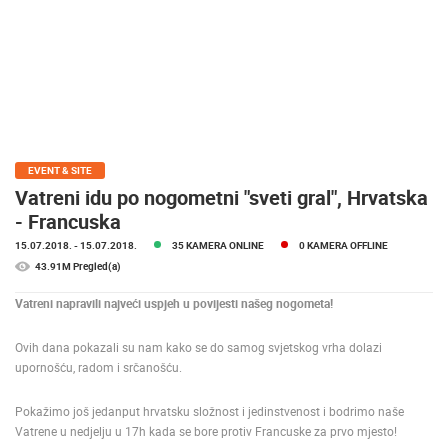
MEDIJI O
NAMA,
NAGRADE I
PRIZNANJA
DONACIJE
ZA NOVE
WEB
EVENT & SITE
KAMERE
Vatreni idu po nogometni "sveti gral", Hrvatska
- Francuska
TERMS OF
USE
15.07.2018.
- 15.07.2018.
35 KAMERA ONLINE
0 KAMERA OFFLINE
43.91M Pregled(a)
PRIVACY
POLICY
Vatreni napravili najveći uspjeh u povijesti našeg nogometa!
BANERI
Ovih dana pokazali su nam kako se do samog svjetskog vrha dolazi
upornošću, radom i srčanošću.
Pokažimo još jedanput hrvatsku složnost i jedinstvenost i bodrimo naše
Vatrene u nedjelju u 17h kada se bore protiv Francuske za prvo mjesto!
HRVATSKI