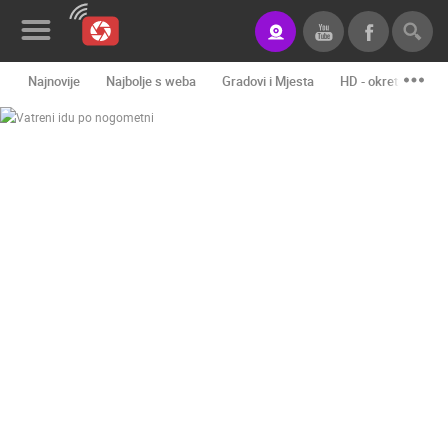
Najnovije
Najbolje s weba
Gradovi i Mjesta
HD - okretne kame
Novosti&Blog
Kategorije
Lokacije
Event&Site
Izdvojeno
Povijest
Karta
KONTAKTIRAJTE
NAS