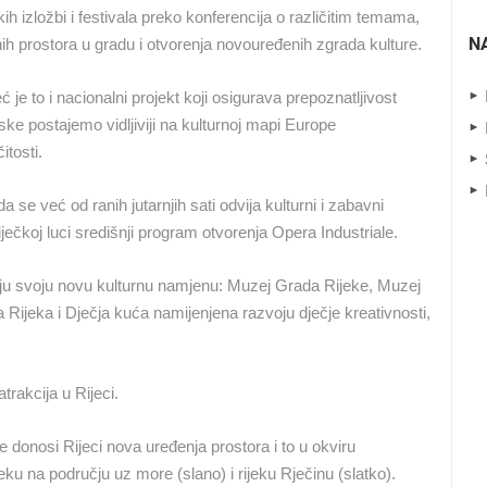
h izložbi i festivala preko konferencija o različitim temama,
BOL NA BRAČU PLAŽA ZLATNI RAT
MRKOPALJ SKIJALIŠTE ČELIMBAŠA
N
nih prostora u gradu i otvorenja novouređenih zgrada kulture.
BOL
MRKOPALJ
 je to i nacionalni projekt koji osigurava prepoznatljivost
ske postajemo vidljiviji na kulturnoj mapi Europe
HD - OKRETNE KAMERE
GRADILIŠTA
SKIJANJE I SNIJEG
PLAŽE
MARINE I LUČICE
itosti.
SVJETSKA BAŠTINA
SPORT
 se već od ranih jutarnjih sati odvija kulturni i zabavni
ječkoj luci središnji program otvorenja Opera Industriale.
vaju svoju novu kulturnu namjenu: Muzej Grada Rijeke, Muzej
Rijeka i Dječja kuća namijenjena razvoju dječje kreativnosti,
trakcija u Rijeci.
e donosi Rijeci nova uređenja prostora i to u okviru
ku na području uz more (slano) i rijeku Rječinu (slatko).