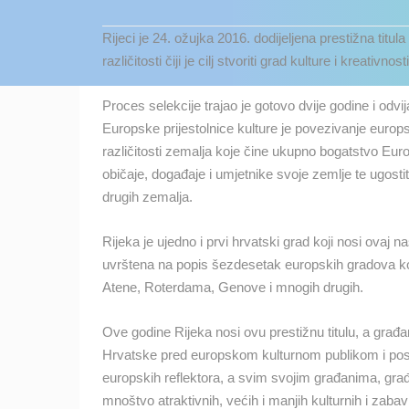
KONTAKTIRAJTE
Rijeci je 24. ožujka 2016. dodijeljena prestižna titu
NAS
različitosti čiji je cilj stvoriti grad kulture i kreativn
MEDIJI O
NAMA,
Proces selekcije trajao je gotovo dvije godine i odv
NAGRADE I
Europske prijestolnice kulture je povezivanje euro
PRIZNANJA
različitosti zemalja koje čine ukupno bogatstvo Euro
običaje, događaje i umjetnike svoje zemlje te ugostit
DONACIJE
drugih zemalja.
ZA NOVE
WEB
Rijeka je ujedno i prvi hrvatski grad koji nosi ovaj 
KAMERE
uvrštena na popis šezdesetak europskih gradova koji
TERMS OF
Atene, Roterdama, Genove i mnogih drugih.
USE
Ove godine Rijeka nosi ovu prestižnu titulu, a građ
NAJNOVIJE KAMERE
PRIVACY
Hrvatske pred europskom kulturnom publikom i posjeti
POLICY
UŽIVO
0 GLEDATELJ(A)
europskih reflektora, a svim svojim građanima, građ
BANERI
mnoštvo atraktivnih, većih i manjih kulturnih i zab