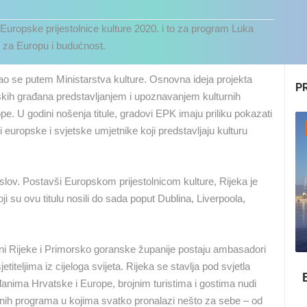
la Europske prijestolnice kulture 2020. i to za program Luka
osti za Europu i budućnost.
ijao se putem Ministarstva kulture. Osnovna ideja projekta
P
pskih građana predstavljanjem i upoznavanjem kulturnih
pe. U godini nošenja titule, gradovi EPK imaju priliku pokazati
i europske i svjetske umjetnike koji predstavljaju kulturu
naslov. Postavši Europskom prijestolnicom kulture, Rijeka je
 su ovu titulu nosili do sada poput Dublina, Liverpoola,
ani Rijeke i Primorsko goranske županije postaju ambasadori
teljima iz cijeloga svijeta. Rijeka se stavlja pod svjetla
UŽIVO
0 GLEDATELJ(A)
UŽIVO
0 GLEDATELJ(A)
anima Hrvatske i Europe, brojnim turistima i gostima nudi
avnih programa u kojima svatko pronalazi nešto za sebe – od