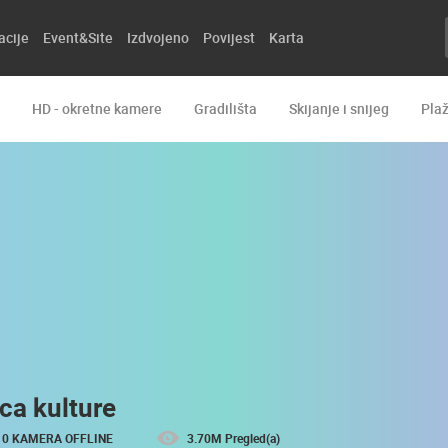
acije
Event&Site
Izdvojeno
Povijest
Karta
HD - okretne kamere
Gradilišta
Skijanje i snijeg
Pla
ica kulture
0 KAMERA OFFLINE
3.70M Pregled(a)