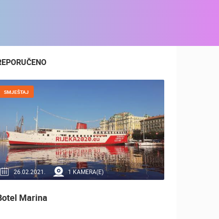
REPORUČENO
SMJEŠTAJ
26.02.2021.
1 KAMERA(E)
Botel Marina