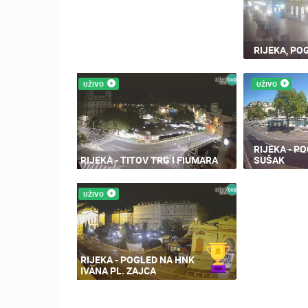
RIJEKA, PO
UŽIVO
UŽIVO
RIJEKA - P
RIJEKA - TITOV TRG I FIUMARA
SUŠAK
UŽIVO
RIJEKA - POGLED NA HNK
IVANA PL. ZAJCA