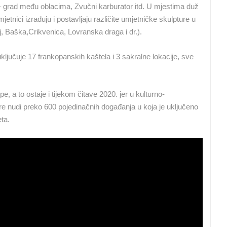
 grad među oblacima, Zvučni karburator itd. U mjestima duž
umjetnici izrađuju i postavljaju različite umjetničke skulpture u
j, Baška,Crikvenica, Lovranska draga i dr.).
ključuje 17 frankopanskih kaštela i 3 sakralne lokacije, sve
e, a to ostaje i tijekom čitave 2020. jer u kulturno-
e nudi preko 600 pojedinačnih događanja u koja je uključeno
ta.