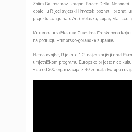
Zatim Balthazarov Uragan, Bazen Delta, Neboderi –
obale i u Rijeci svjetski i hrvatski poznati i priznati 
projektu Lungomare Art ( Volosko, Lopar, Mali Lošin
Kulturno-turistička ruta Putovima Frankopana koja u
na području Primorsko-goranske županije.
Nema dvojbe, Rijeka je 1.2. najzanimljiviji grad Europ
umjetničkom programu Europske prijestolnice kultur
više od 300 organizacija iz 40 zemalja Europe i svije