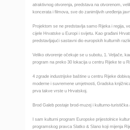
atraktivnog otvorenja, predstava na otvorenom, veliki
BOL, PLAŽA POTOČINE I PLAŽA
BORAK
koncerata i filmova, sve do zanimljivih uređenja jav
BOL
KATEGORIJE KAMERA
Projektom se ne predstavlja samo Rijeka i regija, već
cijele Hrvatske u Europi i svijetu. Kao građani Hrvat
NAJBOLJE S WEBA
GRADOVI I MJESTA
predstavljajući sastavni dio europskih kulturnih različ
TRANSPORT I PROMET
ZNAMENITOSTI
Veliko otvorenje očekuje se u subotu, 1. Veljače, kada
program na preko 30 lokacija u centru Rijeke te u Ri
4 zgrade industrijske baštine u centru Rijeke dobi
moderne i suvremene umjetnosti, Gradska knjižnica 
prva takve vrste u Hrvatskoj.
Brod Galeb postaje brod-muzej i kulturno-turistička a
I sam kulturni program Europske prijestolnice kultur
programskog pravca Slatko & Slano koji mijenja Rije