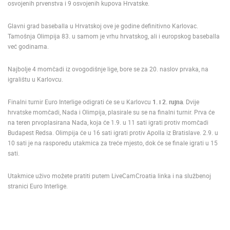
NAJNOVIJE KAMERE
osvojenih prvenstva i 9 osvojenih kupova Hrvatske.
UŽIVO
0 GLEDATELJ(A)
UŽIVO
Glavni grad baseballa u Hrvatskoj ove je godine definitivno Karlovac.
Tamošnja Olimpija 83
.
u samom je vrhu hrvatskog, ali i europskog baseballa
već godinama.
Najbolje 4 momčadi iz ovogodišnje lige, bore se za 20. naslov prvaka, na
igralištu u Karlovcu.
AL KAMERA
MRKOPALJ SANJKALIŠTE ČELIMBAŠA
MRKOPALJ 
MRKOPALJ
MRKOPALJ
Finalni turnir Euro Interlige odigrati će se u Karlovcu
1. i 2. rujna
. Dvije
KATEGORIJE KAMERA
hrvatske momčadi, Nada i Olimpija, plasirale su se na finalni turnir. Prva će
na teren prvoplasirana Nada, koja će 1.9. u 11 sati igrati protiv momčadi
NAJBOLJE S WEBA
GRADOVI I MJESTA
Budapest Redsa. Olimpija će u 16 sati igrati protiv Apolla iz Bratislave. 2.9. u
HD - OKRETNE KAMERE
GRADILIŠTA
SKIJANJE I SNIJEG
10 sati je na rasporedu utakmica za treće mjesto, dok će se finale igrati u 15
PLAŽE
MARINE I LUČICE
ZOO
sati.
DOGAĐANJA I ZANIMLJIVOSTI
TRANSPORT I PROMET
ZNAMENITOSTI
SVJETSKA BAŠTINA
SPORT
Utakmice uživo možete pratiti putem LiveCamCroatia linka i na službenoj
stranici Euro Interlige.