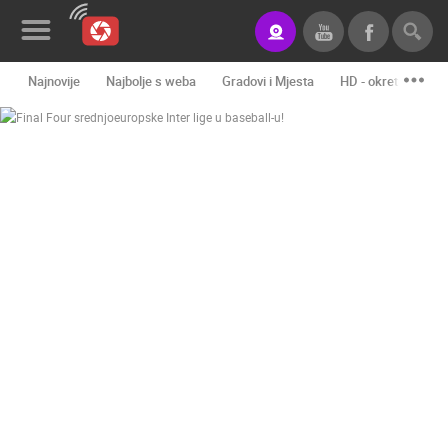
Najnovije
Najbolje s weba
Gradovi i Mjesta
HD - okretne kame
Novosti&Blog
Kategorije
Lokacije
Event&Site
Izdvojeno
Povijest
Karta
KONTAKTIRAJTE
NAS