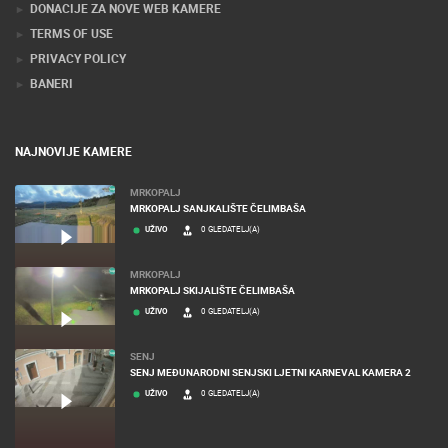
DONACIJE ZA NOVE WEB KAMERE
TERMS OF USE
PRIVACY POLICY
BANERI
NAJNOVIJE KAMERE
MRKOPALJ
MRKOPALJ SANJKALIŠTE ČELIMBAŠA
UŽIVO
0 GLEDATELJ(A)
MRKOPALJ
MRKOPALJ SKIJALIŠTE ČELIMBAŠA
UŽIVO
0 GLEDATELJ(A)
SENJ
SENJ MEĐUNARODNI SENJSKI LJETNI KARNEVAL KAMERA 2
UŽIVO
0 GLEDATELJ(A)