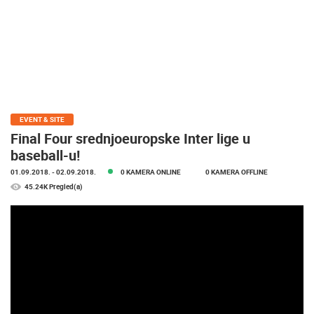
MEDIJI O
NAMA,
NAGRADE I
PRIZNANJA
DONACIJE
ZA NOVE
WEB
EVENT & SITE
KAMERE
Final Four srednjoeuropske Inter lige u
baseball-u!
TERMS OF
USE
01.09.2018.
- 02.09.2018.
0 KAMERA ONLINE
0 KAMERA OFFLINE
45.24K Pregled(a)
PRIVACY
POLICY
BANERI
HRVATSKI