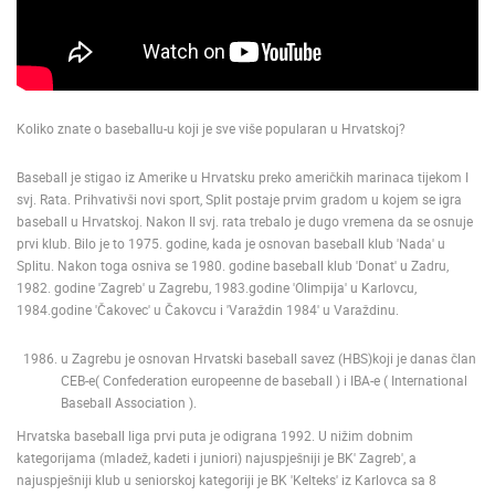
ENGLISH
Koliko znate o baseballu-u koji je sve više popularan u Hrvatskoj?
Baseball je stigao iz Amerike u Hrvatsku preko američkih marinaca tijekom I
svj. Rata. Prihvativši novi sport, Split postaje prvim gradom u kojem se igra
baseball u Hrvatskoj. Nakon II svj. rata trebalo je dugo vremena da se osnuje
prvi klub. Bilo je to 1975. godine, kada je osnovan baseball klub 'Nada' u
Splitu. Nakon toga osniva se 1980. godine baseball klub 'Donat' u Zadru,
1982. godine 'Zagreb' u Zagrebu, 1983.godine 'Olimpija' u Karlovcu,
1984.godine 'Čakovec' u Čakovcu i 'Varaždin 1984' u Varaždinu.
u Zagrebu je osnovan Hrvatski baseball savez (HBS)koji je danas član
CEB-e( Confederation europeenne de baseball ) i IBA-e ( International
Baseball Association ).
Hrvatska baseball liga prvi puta je odigrana 1992. U nižim dobnim
kategorijama (mladež, kadeti i juniori) najuspješniji je BK' Zagreb', a
najuspješniji klub u seniorskoj kategoriji je BK 'Kelteks' iz Karlovca sa 8