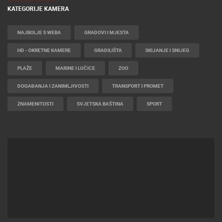
KATEGORIJE KAMERA
NAJBOLJE S WEBA
GRADOVI I MJESTA
HD - OKRETNE KAMERE
GRADILIŠTA
SKIJANJE I SNIJEG
PLAŽE
MARINE I LUČICE
ZOO
DOGAĐANJA I ZANIMLJIVOSTI
TRANSPORT I PROMET
ZNAMENITOSTI
SVJETSKA BAŠTINA
SPORT