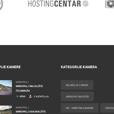
IJE KAMERE
KATEGORIJE KAMERA
MRKOPALJ
NAJBOLJE S WEBA
MRKOPALJ SKIJALIŠTE
ČELIMBAŠA
GRADOVI I MJESTA
UŽIVO
0 GLEDATELJ(A)
MRKOPALJ
HD - OKRETNE KAMERE
GRADIL
MRKOPALJ SANJKALIŠTE