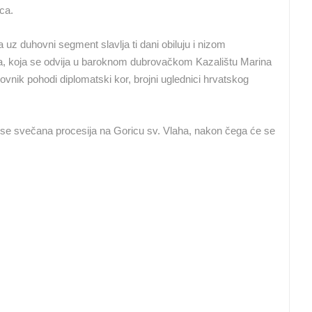
ca.
HD - OKRETNE KAMERE
GRADILIŠTA
SKIJANJE I SNIJEG
PLAŽE
MARINE I LUČICE
 uz duhovni segment slavlja ti dani obiluju i nizom
ća, koja se odvija u baroknom dubrovačkom Kazalištu Marina
SVJETSKA BAŠTINA
SPORT
ovnik pohodi diplomatski kor, brojni uglednici hrvatskog
e se svečana procesija na Goricu sv. Vlaha, nakon čega će se