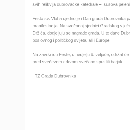
svih relikvija dubrovačke katedrale – Isusova peleni
KATEGORIJE KAMERA
NAJBOLJE S WEBA
GRADOVI I MJESTA
Festa sv. Vlaha ujedno je i Dan grada Dubrovnika pa
manifestacija. Na svečanoj sjednici Gradskog vije
TRANSPORT I PROMET
ZNAMENITOSTI
Držića, dodjeljuju se nagrade grada. U te dane Dubr
poslovnog i političkog svijeta, ali i Europe.
Na završnicu Feste, u nedjelju 9. veljače, održat ć
pred svečevom crkvom svečano spustiti barjak.
TZ Grada Dubrovnika