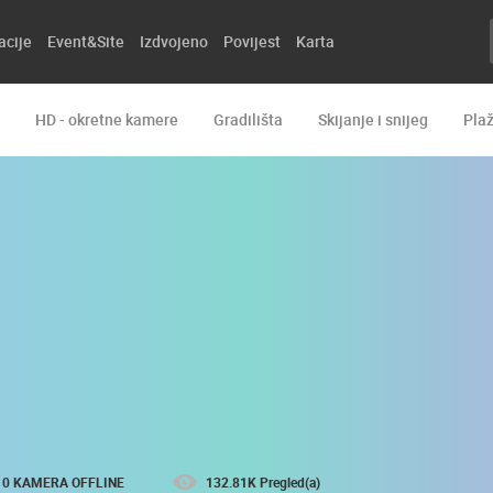
acije
Event&Site
Izdvojeno
Povijest
Karta
HD - okretne kamere
Gradilišta
Skijanje i snijeg
Pla
0 KAMERA OFFLINE
132.81K Pregled(a)