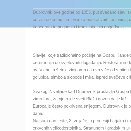
KONTAKTIRAJTE
Dubrovnik ove godine po 1053. put svečano slavi sv
NAS
održat će se niz umjetničko-edukativnih radionica, 
MEDIJI O
koncerata te prigodnih i tradicionalnih događanja.
NAMA,
NAGRADE I
PRIZNANJA
Slavlje, koje tradicionalno počinje na Gospu Kandel
DONACIJE
ceremonija do svjetovnih događanja. Restorani nude 
ZA NOVE
sv. Vlahu, a šetnja zidinama otkriva više od stotinu
WEB
golubica, simbola slobode i mira, ispred svečeve c
KAMERE
NAJNOVIJE KAMERE
TERMS OF
Svakog 2. veljače kad Dubrovnik proslavlja Gospu K
USE
zima fora, za njom ide sveti Blaž i govori da je laž."
UŽIVO
0 GLEDATELJ(A)
Europa je često pokrivena snijegom, Dubrovnik je p
PRIVACY
dana.
POLICY
MRKOPALJ SKIJALIŠTE ČELIMBAŠA
Na sam dan feste, 3. veljače, u procesiji barjaka i m
MRKOPALJ
BANERI
crkvenih velikodostojnika, Stradunom i gradskim ul