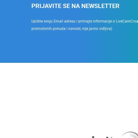
PRIJAVITE SE NA NEWSLETTER
Upišite svoju Email adresu i primajte informacije o LiveCamCroati
promotivnih ponuda i novosti, nije javno vidljiva)