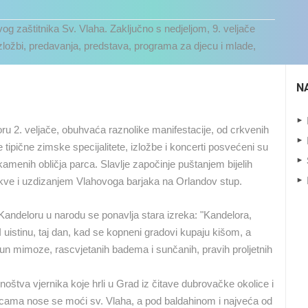
og zaštitnika Sv. Vlaha.
Zaključno s nedjeljom, 9. veljače
izložbi, predavanja, predstava, programa za djecu i mlade,
N
oru 2. veljače, obuhvaća raznolike manifestacije, od crkvenih
tipične zimske specijalitete, izložbe i koncerti posvećeni su
 kamenih obličja parca.
Slavlje započinje puštanjem bijelih
rkve i uzdizanjem Vlahovoga barjaka na Orlandov stup.
andeloru u narodu se ponavlja stara izreka: "Kandelora,
 I uistinu, taj dan, kad se kopneni gradovi kupaju kišom, a
UŽIVO
0 GLEDATELJ(A)
UŽIVO
0 GLEDATELJ(A)
un mimoze, rascvjetanih badema i sunčanih, pravih proljetnih
MRKOPALJ SANJKALIŠTE
ČELIMBAŠA
RAKOVICA OKRETNA KAMERA
noštva vjernika koje hrli u Grad iz čitave dubrovačke okolice i
MRKOPALJ
RAKOVICA
icama nose se moći sv. Vlaha, a pod baldahinom i najveća od