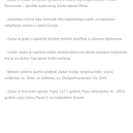
Romanum – sjecište svjetovnog života starom Rima
- zadarska zračna luka Zemunik ima najidealnije uvjete za slijet
anje i
uzlijetanje aviona u cijeloj Europi
- Zadar je grad s najvećim brojem zelenih površina u urbanim dijelovima
NAJNOVIJE KAMERE
- centar Zadra je zapravo velika srednjovjekovna utvrda opasana bedemom
UŽIVO
0 GLEDATELJ(A)
UŽIVO
koji je po dužini čak ispred Dubrovačkog
- tijekom stoljeća burne povijesti Zadar čuvaju njegova četiri sveca
zaštitnika: sv. Šime, sv. Krševan, sv. Stošija/Anastazija i Sv. Zoilo
- Zadar je dva puta ugostio Papu: 1177. godine Papu Aleksandra III. i 2003.
ESS ARENA,
SUTIVAN, OTOK BRAČ PANORAMSKA OKRETNA KAMERA
MRKOPALJ 
godine papu Ivana Pavla II. na zadarskom forumu
SUTIVAN
MRKOPALJ
KATEGORIJE KAMERA
NAJBOLJE S WEBA
GRADOVI I MJESTA
HD - OKRETNE KAMERE
GRADILIŠTA
SKIJANJE I SNIJEG
PLAŽE
MARINE I LUČICE
ZOO