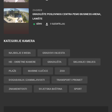
ZAGREB
GRADILIŠTE POSLOVNOG CENTRA PEMO BUSINESS ARENA,
LANIŠTE
UŽIVO
0 GLEDATELJ(A)
KATEGORIJE KAMERA
NAJBOLJE S WEBA
GRADOVI I MJESTA
HD - OKRETNE KAMERE
GRADILIŠTA
SKIJANJE I SNIJEG
PLAŽE
MARINE I LUČICE
ZOO
DOGAĐANJA I ZANIMLJIVOSTI
TRANSPORT I PROMET
ZNAMENITOSTI
SVJETSKA BAŠTINA
SPORT