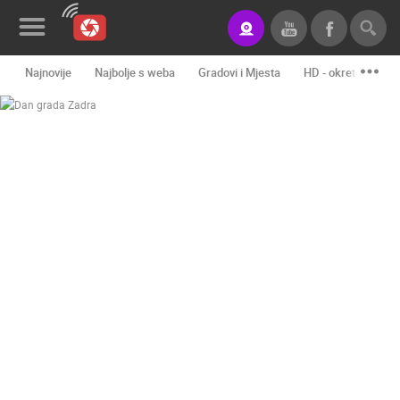
Najnovije
Najbolje s weba
Gradovi i Mjesta
HD - okretne kame
Novosti&Blog
Kategorije
Lokacije
Event&Site
Izdvojeno
Povijest
Karta
KONTAKTIRAJTE
NAS