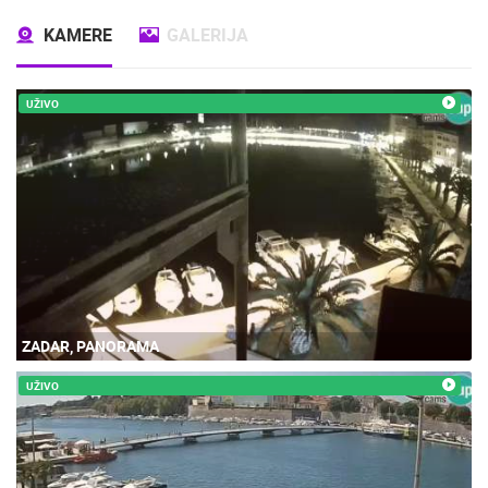
KAMERE
GALERIJA
UŽIVO
ZADAR, PANORAMA
UŽIVO