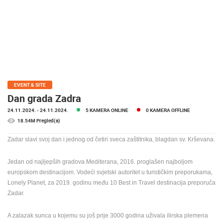
MEDIJI O
NAMA,
NAGRADE I
PRIZNANJA
DONACIJE
ZA NOVE
WEB
EVENT & SITE
KAMERE
Dan grada Zadra
24.11.2024.
- 24.11.2024.
5 KAMERA ONLINE
0 KAMERA OFFLINE
TERMS OF
USE
18.54M Pregled(a)
PRIVACY
Zadar slavi svoj dan i jednog od četiri sveca zaštitnika, blagdan sv. Krševana.
POLICY
Jedan od najljepših gradova Mediterana, 2016. proglašen najboljom
BANERI
europskom destinacijom. Vodeći svjetski autoritet u turističkim preporukama,
Lonely Planet, za 2019. godinu među 10 Best in Travel destinacija preporuča
Zadar.
HRVATSKI
A zalazak sunca u kojemu su još prije 3000 godina uživala ilirska plemena