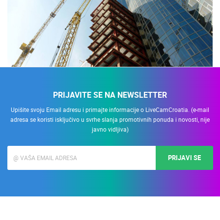
PRIJAVITE SE NA NEWSLETTER
Upišite svoju Email adresu i primajte informacije o LiveCamCroatia. (e-mail
adresa se koristi isključivo u svrhe slanja promotivnih ponuda i novosti, nije
javno vidljiva)
PRIJAVI SE