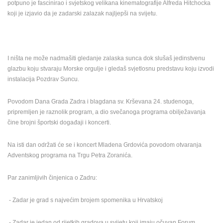
potpuno je fascinirao i svjetskog velikana kinematografije Alfreda Hitchocka
ENGLISH
koji je izjavio da je zadarski zalazak najljepši na svijetu.
I ništa ne može nadmašiti gledanje zalaska sunca dok slušaš jedinstvenu
glazbu koju stvaraju Morske orgulje i gledaš svjetlosnu predstavu koju izvodi
instalacija Pozdrav Suncu.
Povodom Dana Grada Zadra i blagdana sv. Krševana 24. studenoga,
pripremljen je raznolik program, a dio svečanoga programa obilježavanja
čine brojni športski događaji i koncerti.
Na isti dan održati će se i koncert Mladena Grdovića povodom otvaranja
Adventskog programa na Trgu Petra Zoranića.
Par zanimljivih činjenica o Zadru:
- Zadar je grad s najvećim brojem spomenika u Hrvatskoj
- Zadar je jedan od rijetkih gradova u svijetu koji imaju očuvan Forum