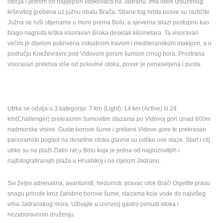
otočja i jednim od najljepših vidikovaca na Jadranu. Ima oblik izduženog
ENGLISH
krševitog grebena uz južnu obalu Brača. Strane tog hrbta posve su različite.
Južna se ruši stijenama u more prema Bolu, a sjeverna silazi postupno kao
blago nagnuta krška visoravan široka desetak kilometara. Ta visoravan
većim je dijelom pokrivena oskudnom travom i mediteranskom makijom, a u
području Kneževravni pod Vidovom gorom šumom crnog bora. Prostrana
visoravan prekriva više od polovine otoka, posve je nenaseljena i pusta.
Utrka se odvija u 3 kategorije: 7 km (Light), 14 km (Active) ili 24
km(Challenger) prekrasnim šumovitim stazama po Vidovoj gori iznad 600m
nadmorske visine. Guste borove šume i grebeni Vidove gore te prekrasan
panoramski pogled na desetine otoka glavne su odlike ove staze. Start i cilj
utrke su na plaži Zlatni rat u Bolu koja je jedna od najpoznatijih i
najfotografiranijih plaža u Hrvatskoj i na cijelom Jadranu.
Svi željni adrenalina, avanturisti, hedonisti, pravac otok Brač! Osjetite pravu
snagu prirode kroz čarobne borove šume, stazama koje vode do najvišeg
vrha Jadranskog mora. Uživajte u izvrsnoj gastro ponudi otoka i
nezaboravnom druženju.