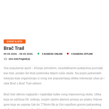
MEDIJI O
NAMA,
NAGRADE I
PRIZNANJA
DONACIJE
ZA NOVE
WEB
EVENT & SITE
KAMERE
Brač Trail
09.05.2026.
- 09.05.2026.
5 KAMERA ONLINE
0 KAMERA OFFLINE
TERMS OF
USE
204.02K Pregled(a)
PRIVACY
Sve popularniji sport – trčanje prirodnim, neasfaltiranim puteljcima poznatiji
POLICY
kao trail, polako širi klub poklonika diljem naše obale. Na popis jadranskih
lokacija koje organiziraju iz ovog sve popularnijeg oblika rekreacije ušao je i
BANERI
otok Brač s Brač Trail utrkom.
Brač trail otkriva najljepše i najdivljije kutke ovog impresivnog otoka. Utrka
koja se održava 09. svibnja, svojim cijelim dijelom prolazi po platou Vidove
gore koja se uspinje čak do 778n/m što je čini najvišom gorom jadranskog
HRVATSKI