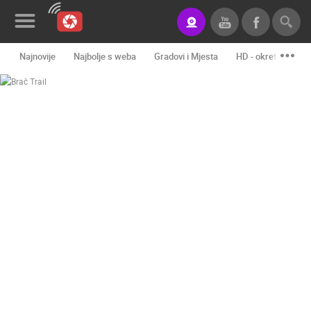
Najnovije
Najbolje s weba
Gradovi i Mjesta
HD - okretne kame
Novosti&Blog
Kategorije
Lokacije
Event&Site
Izdvojeno
Povijest
Karta
KONTAKTIRAJTE
NAS