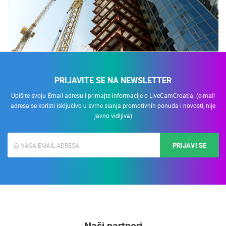
PRIJAVITE SE NA NEWSLETTER
Upišite svoju Email adresu i primajte informacije o LiveCamCroatia. (e-mail
adresa se koristi isključivo u svrhe slanja promotivnih ponuda i novosti, nije
javno vidljiva)
PRIJAVI SE
Naši partneri