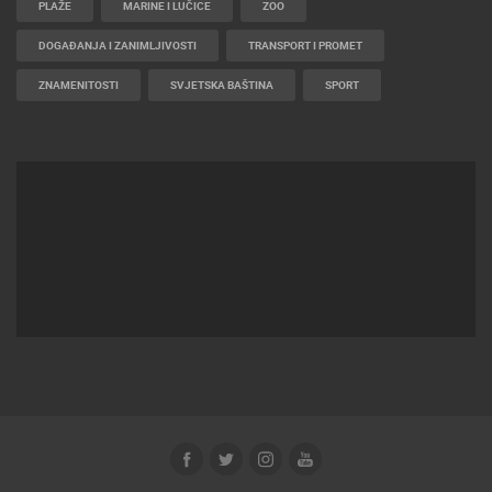
PLAŽE
MARINE I LUČICE
ZOO
DOGAĐANJA I ZANIMLJIVOSTI
TRANSPORT I PROMET
ZNAMENITOSTI
SVJETSKA BAŠTINA
SPORT