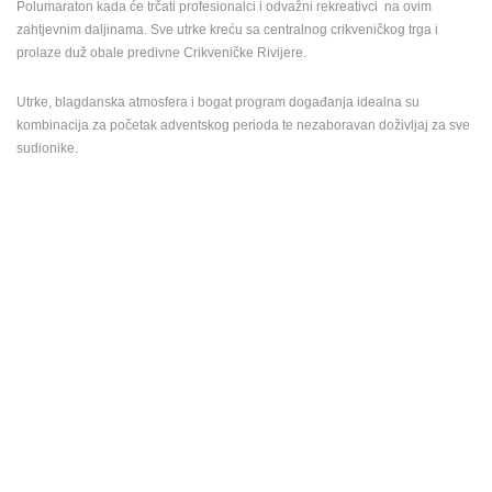
Polumaraton kada će trčati profesionalci i odvažni rekreativci na ovim
ENGLISH
zahtjevnim daljinama. Sve utrke kreću sa centralnog crikveničkog trga i
prolaze duž obale predivne Crikveničke Rivijere.
Utrke, blagdanska atmosfera i bogat program događanja idealna su
kombinacija za početak adventskog perioda te nezaboravan doživljaj za sve
sudionike.
NAJNOVIJE KAMERE
UŽIVO
0 GLEDATELJ(A)
UŽIVO