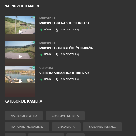
NAJNOVIJE KAMERE
MRKOPALJ
MRKOPALJ SKIJALIŠTE ČELIMBAŠA
UŽIVO
0 GLEDATELJ(A)
MRKOPALJ
MRKOPALJ SANJKALIŠTE ČELIMBAŠA
UŽIVO
0 GLEDATELJ(A)
VRBOSKA
VRBOSKA ACI MARINA OTOK HVAR
UŽIVO
0 GLEDATELJ(A)
KATEGORIJE KAMERA
NAJBOLJE S WEBA
GRADOVI I MJESTA
HD - OKRETNE KAMERE
GRADILIŠTA
SKIJANJE I SNIJEG