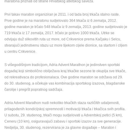
maratona priznati od strane Hrvatskog atletskog saveza.
MEDIJI O
Prvi takav maraton organiziran je 2011. i od tada broj trkača stalno raste.
NAMA,
Prve godine je na maratonu sudjelovalo 364 trkača iz 6 zemalja, 2012.
NAGRADE I
godine maraton je trčalo 548 trkača iz 9 zemalja, 2013. godine sudjelovalo je
PRIZNANJA
719 trkača iz 17 zemalja, 2017. trčalo je gotovo 1000 trkača. Utrke se
DONACIJE
odvijaju duž slikovitih ruta uz more, od Crikvenice prema Kačjaku i Selcu,
ZA NOVE
stvarajući jedinstvenu stazu uz more tijekom cijele dionice, sa startom i ciljem
WEB
u centru Crikvenice.
KAMERE
S višegodišnjom tradicijom, Adria Advent Marathon je jedinstven sportski
TERMS OF
događaj koji simbolično obilježava kraj trkačke sezone te okuplja sve trkače,
USE
od rekreativaca do profesionalaca. Ove godine maraton se održava od 29.
PRIVACY
do 30. studenog, a očekuje vas kombinacija sportskog izazova, blagdanske
POLICY
čarolije i pregršt popratnog sadržaja.
BANERI
Adria Advent Marathon nudi nekoliko trkačkih staza različitih udaljenosti,
prilagođenih kondicijskoj spremnosti i motivaciji trkača i trkačica svih profila.
U subotu, 29. studenog, trkači mogu sudjelovati u Adventskoj petici (5 km),
Ceneru (10 km), osiguravajući zabavu i sportski izazov za sve generacije.
HRVATSKI
Nedjelja, 30. studenog, rezervirana je za glavne događaje – Maraton i