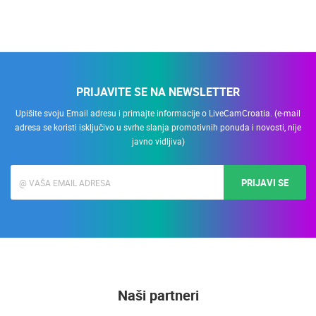
PRIJAVITE SE NA NEWSLETTER
Upišite svoju Email adresu i primajte informacije o LiveCamCroatia. (e-mail
adresa se koristi isključivo u svrhe slanja promotivnih ponuda i novosti, nije
javno vidljiva)
PRIJAVI SE
Naši partneri