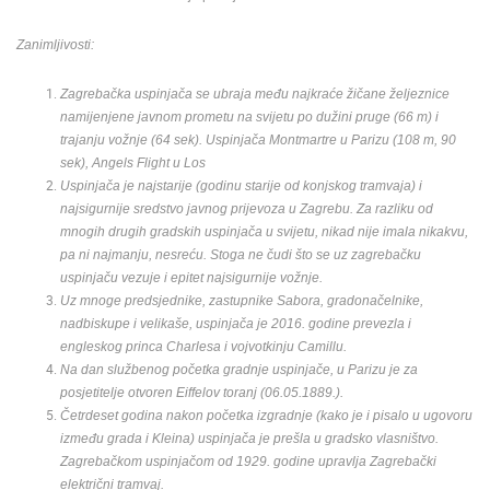
Zanimljivosti:
Zagrebačka uspinjača se ubraja među najkraće žičane željeznice
namijenjene javnom prometu na svijetu po dužini pruge (66 m) i
trajanju vožnje (64 sek). Uspinjača Montmartre u Parizu (108 m, 90
sek), Angels Flight u Los
Uspinjača je najstarije (godinu starije od konjskog tramvaja) i
najsigurnije sredstvo javnog prijevoza u Zagrebu. Za razliku od
mnogih drugih gradskih uspinjača u svijetu, nikad nije imala nikakvu,
pa ni najmanju, nesreću. Stoga
ne čudi što se uz zagrebačku
uspinjaču vezuje i epitet najsigurnije vožnje.
Uz mnoge predsjednike, zastupnike Sabora, gradonačelnike,
nadbiskupe i velikaše, uspinjača je 2016. godine prevezla i
engleskog princa Charlesa i vojvotkinju Camillu.
Na dan službenog početka gradnje uspinjače, u Parizu je za
posjetitelje otvoren Eiffelov toranj (06.05.1889.).
Četrdeset godina nakon početka izgradnje (kako je i pisalo u ugovoru
između grada i Kleina) uspinjača je prešla u gradsko vlasništvo.
Zagrebačkom uspinjačom od 1929. godine upravlja Zagrebački
električni tramvaj.