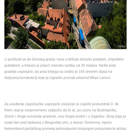
U prošlosti se do Gornjeg grada i kule Lotrščak dolazilo poljskim, zmijolikim
puteljkom, a trebalo je prijeći visinsku razliku od 30 metara. Nešto prije
gradnje uspinjače, do pola brijega su vodilo je 165 drvenih stuba na
željeznoj konstrukciji koje je izgradio poznati urbanist Milan Lenuci.
Za uvođenje zagrebačke uspinjače zaslužan je osječki poduzetnik D. W.
Klein, koji je svojevremeno zaključio da bi se, po uzoru na Budimpeštu,
Zürich i druge europske gradove, ona mogla podići i u Zagrebu. Zbog toga je
NAJNOVIJE KAMERE
svaki dan pod stubama u Bregovitoj ulici, a danas Tomićevoj, mjerio
frekventnost pješačkog prometa jednostavnim brojanjem prolaznika te došao
UŽIVO
0 GLEDATELJ(A)
UŽIVO