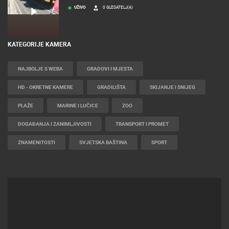
UŽIVO
0 GLEDATELJ(A)
KATEGORIJE KAMERA
NAJBOLJE S WEBA
GRADOVI I MJESTA
HD - OKRETNE KAMERE
GRADILIŠTA
SKIJANJE I SNIJEG
PLAŽE
MARINE I LUČICE
ZOO
DOGAĐANJA I ZANIMLJIVOSTI
TRANSPORT I PROMET
ZNAMENITOSTI
SVJETSKA BAŠTINA
SPORT