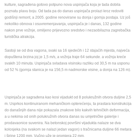
kulture, sagrađena gotovo potpuno nova uspinjača koja je tada dobila
poznatu plavu boju. Od tada pa do danas uspinjača prolazi kroz redoviti
godišnji remont, a 2005. godine renovirane su donja i gornja postaja. Uz još
nekoliko obnova i osuvremenjavanja, uspinjača je i danas, 132 godine
nakon prve vožnje, omiljeno prijevozno sredstvo i nezaobilazna zagrebačka
turistička atrakcija.
Sastoji se od dva vagona, svaki sa 16 sjedećih i 12 stajaćih mjesta, najveća
dopuštena brzina joj je 1,5 m/s, a vožnja traje 64 sekunde. a vožnja kreće
svakih 10 minuta. Uspinjača svladava visinsku razliku od 30,5 m na usponu
od 52 % (gornja stanica je na 156,5 m nadmorske visine, a donja na 126 m).
Uspinjača je sagrađena kao kosi vijadukt od 8 polukružnih otvora duljine 2,5
m. Usprkos kontinuiranom mehaničkom opterećenju, ta prastara konstrukcija
do današnjih dana nije pokazala znakove bilo kakvih tehničkih deformacija,
a u nekima od onih polukružnih otvora danas su umjetničke galerije i
prodavaonice suvenira. Na betonskoj površini vijadukta nalaze se dva
kolosjeka (na svakom se nalazi jedan vagon) s tračnicama duljine 66 metara
i širine 1200 mm. Vučno uže je promjera 22 mm.