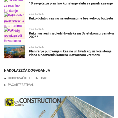
10 savjeta za pravilno korištenje alata za parafraziranje
22.05.2026.
Kako dobiti u casinu na automatima bez velikog budžeta
19.05.2026.
Kakvi su realni izgledi Hrvatske na Svjetskom prvenstvu
2026?
21.04.2026.
Planiranje putovanja u kasina u Hrvatskoj uz korištenje
videa s nadzornih kamera u stvarnom vremenu
NADOLAZEĆA DOGAĐANJA
DUBROVAČKE LJETNE IGRE
PAGARTFESTIVAL