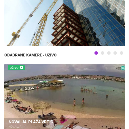
ODABRANE KAMERE - UŽIVO
UŽIVO
NOVALJA, PLAŽA VRTIĆ
NOVALJA