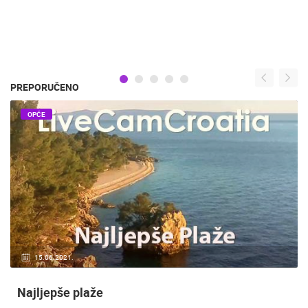
PREPORUČENO
OPĆE
20.01.2021.
3 KAMERA(E)
Nadzor kuće!