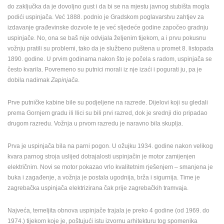
do zaključka da je dovoljno gust i da bi se na mjestu javnog stubišta mogla
podići uspinjača. Već 1888. podnio je Gradskom poglavarstvu zahtjev za
izdavanje građevinske dozvole te je već sljedeće godine započeo gradnju
uspinjače. No, ona se baš nije odvijala željenim tijekom, a i prvu pokusnu
vožnju pratili su problemi, tako da je službeno puštena u promet 8. listopada
1890. godine. U prvim godinama nakon što je počela s radom, uspinjača se
MRKOPALJ SANJKALIŠTE ČELIMBAŠA
VRBOSKA A
često kvarila. Povremeno su putnici morali iz nje izaći i pogurati ju, pa je
MRKOPALJ
VRBOSKA
dobila nadimak
Zapinjača
.
KATEGORIJE KAMERA
NAJBOLJE S WEBA
GRADOVI I MJESTA
Prve putničke kabine bile su podjeljene na razrede. Dijelovi koji su gledali
prema Gornjem gradu ili Ilici su bili prvi razred, dok je srednji dio pripadao
HD - OKRETNE KAMERE
GRADILIŠTA
SKIJANJE I SNIJEG
drugom razredu. Vožnja u prvom razredu je naravno bila skuplja.
PLAŽE
MARINE I LUČICE
ZOO
DOGAĐANJA I ZANIMLJIVOSTI
TRANSPORT I PROMET
Prva je uspinjača bila na parni pogon. U ožujku 1934. godine nakon velikog
ZNAMENITOSTI
SVJETSKA BAŠTINA
SPORT
kvara parnog stroja uslijed dotrajalosti uspinjačin je motor zamijenjen
električnim. Novi se motor pokazao vrlo kvalitetnim rješenjem – smanjena je
buka i zagađenje, a vožnja je postala ugodnija, brža i sigurnija. Time je
zagrebačka uspinjača elektrizirana čak prije zagrebačkih tramvaja.
Najveća, temeljita obnova uspinjače trajala je preko 4 godine (od 1969. do
1974.) tijekom koje je, poštujući istu izvornu arhitekturu tog spomenika