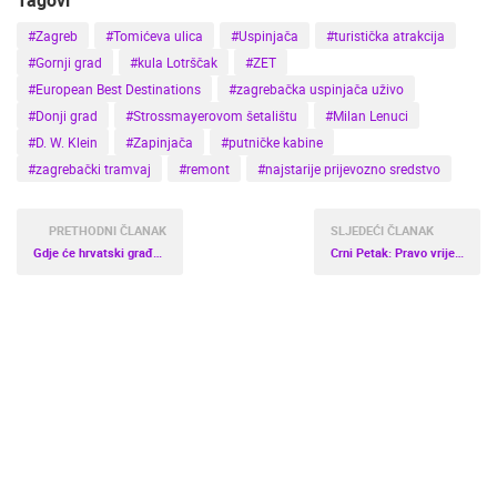
Tagovi
#Zagreb
#Tomićeva ulica
#Uspinjača
#turistička atrakcija
#Gornji grad
#kula Lotrščak
#ZET
#European Best Destinations
#zagrebačka uspinjača uživo
#Donji grad
#Strossmayerovom šetalištu
#Milan Lenuci
#D. W. Klein
#Zapinjača
#putničke kabine
#zagrebački tramvaj
#remont
#najstarije prijevozno sredstvo
PRETHODNI ČLANAK
SLJEDEĆI ČLANAK
Gdje će hrvatski građani provesti božićne blagdane ove godine?
Crni Petak: Pravo vrijeme za opremiti dom u IKEI