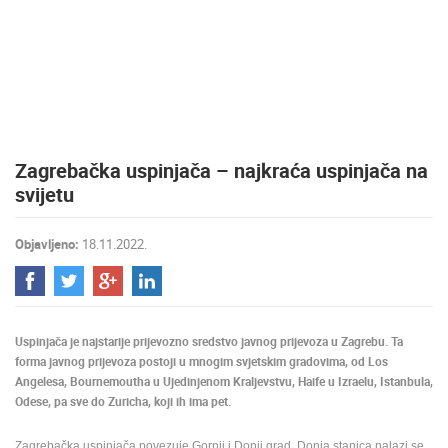
MEDIJI O
NAMA,
NAGRADE I
PRIZNANJA
DONACIJE
ZA NOVE
Zagrebačka uspinjača – najkraća uspinjača na
WEB
KAMERE
svijetu
TERMS OF
USE
Objavljeno:
18.11.2022.
PRIVACY
POLICY
BANERI
Uspinjača je najstarije prijevozno sredstvo javnog prijevoza u Zagrebu. Ta
forma javnog prijevoza postoji u mnogim svjetskim gradovima, od Los
Angelesa, Bournemoutha u Ujedinjenom Kraljevstvu, Haife u Izraelu, Istanbula,
Odese, pa sve do Zuricha, koji ih ima pet.
HRVATSKI
Zagrebačka uspinjača povezuje Gornji i Donji grad. Donja stanica nalazi se