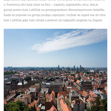
u Tomićevoj ulici koja izlazi na Ilicu – najdužu zagrebačku ulicu, dok je
ENGLISH
gornja podno kule Lotrščak na gornjogradskom Strossmayerovom šetalištu.
Kada se popnete na gornju postaju uspinjače, možete se uspeti sve do vrha
kule Lotrščak gdje ćete uživati u jednom od najljepših pogleda na Zagreb.