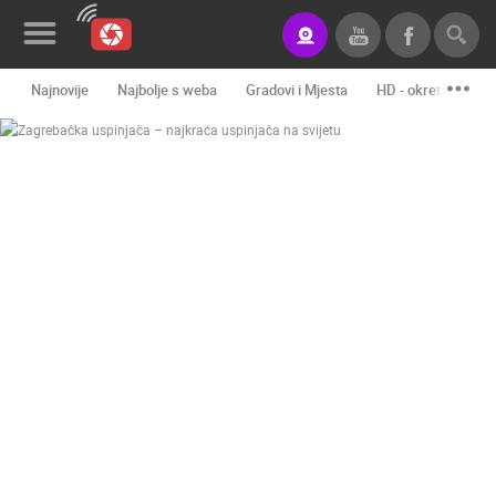
Najnovije
Najbolje s weba
Gradovi i Mjesta
HD - okretne kame
Novosti&Blog
Kategorije
Lokacije
Event&Site
Izdvojeno
Povijest
Karta
KONTAKTIRAJTE
NAS