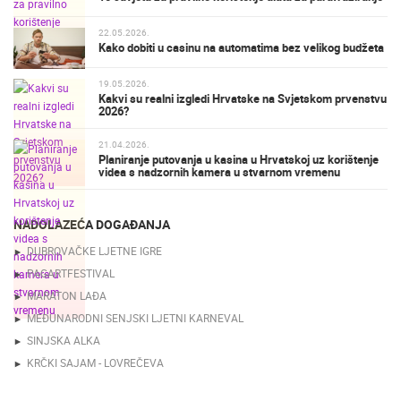
22.05.2026.
Kako dobiti u casinu na automatima bez velikog budžeta
19.05.2026.
Kakvi su realni izgledi Hrvatske na Svjetskom prvenstvu
2026?
21.04.2026.
Planiranje putovanja u kasina u Hrvatskoj uz korištenje
videa s nadzornih kamera u stvarnom vremenu
NADOLAZEĆA DOGAĐANJA
DUBROVAČKE LJETNE IGRE
PAGARTFESTIVAL
MARATON LAĐA
MEĐUNARODNI SENJSKI LJETNI KARNEVAL
SINJSKA ALKA
KRČKI SAJAM - LOVREČEVA