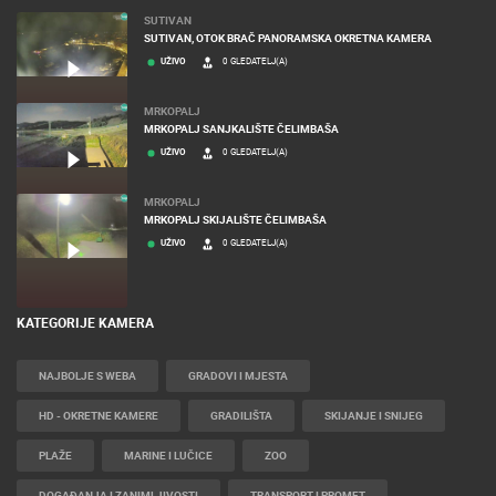
SUTIVAN
SUTIVAN, OTOK BRAČ PANORAMSKA OKRETNA KAMERA
UŽIVO
0 GLEDATELJ(A)
MRKOPALJ
MRKOPALJ SANJKALIŠTE ČELIMBAŠA
UŽIVO
0 GLEDATELJ(A)
MRKOPALJ
MRKOPALJ SKIJALIŠTE ČELIMBAŠA
UŽIVO
0 GLEDATELJ(A)
KATEGORIJE KAMERA
NAJBOLJE S WEBA
GRADOVI I MJESTA
HD - OKRETNE KAMERE
GRADILIŠTA
SKIJANJE I SNIJEG
PLAŽE
MARINE I LUČICE
ZOO
DOGAĐANJA I ZANIMLJIVOSTI
TRANSPORT I PROMET