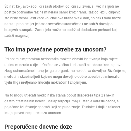
Špinat, kelj, avokado i orašasti plodovi odlični su izvori, ali većina ljudi ne
UŽIVO
0 GLEDATELJ(A)
UŽIVO
postiže optimalne razine minerala samo kroz hranu. Razlog leži u činjenici
što biste trebali jesti veće količine ove hrane svaki dan, no čak i tada može
nastati problem jer je
hrana sve više osiromašena i ne sadrži dovoljno
hranjivih sastojaka
. Zato tijelo možemo podržati dodatkom prehrani koji
sadrži magnezij.
SUTIVAN, OTOK BRAČ PANORAMSKA OKRETNA KAMERA
MRKOPALJ 
Tko ima povećane potrebe za unosom?
SUTIVAN
MRKOPALJ
Pri prvim simptomima nedostatka možete obaviti ispitivanja koja mjere
KATEGORIJE KAMERA
razinu minerala u tijelu. Obično se većina ljudi suoči s nedostatkom upravo
NAJBOLJE S WEBA
GRADOVI I MJESTA
zbog osiromašene hrane, jer ga u organizmu ne dobiva dovoljno.
Rizičnije su,
međutim, skupine ljudi koje ne mogu dovoljno dobro apsorbirati mineral u
HD - OKRETNE KAMERE
GRADILIŠTA
SKIJANJE I SNIJEG
tijelu ili ga pretjerano izlučuju mokraćom i znojenjem.
PLAŽE
MARINE I LUČICE
ZOO
DOGAĐANJA I ZANIMLJIVOSTI
TRANSPORT I PROMET
Na to mogu utjecati medicinska stanja poput dijabetesa tipa 2 i nekih
ZNAMENITOSTI
SVJETSKA BAŠTINA
SPORT
gastrointestinalnih bolesti. Malapsorpciju imaju i starije odrasle osobe, a
pojačano izlučivanje sportaši koji se puno znoje. Trudnice i dojilje također
imaju povećane potrebe za unosom.
Preporučene dnevne doze