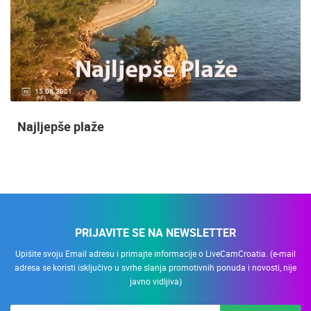
15.06.2021.
Najljepše plaže
PRIJAVITE SE NA NEWSLETTER
Upišite svoju Email adresu i primajte informacije o LiveCamCroatia. (e-mail
adresa se koristi isključivo u svrhe slanja promotivnih ponuda i novosti, nije
javno vidljiva)