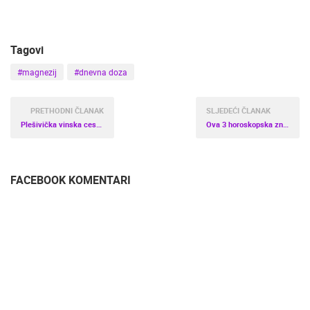
Tagovi
#magnezij
#dnevna doza
PRETHODNI ČLANAK
SLJEDEĆI ČLANAK
Plešivička vinska cesta – Toskana u malom
Ova 3 horoskopska znaka najviše vole putovati
FACEBOOK KOMENTARI