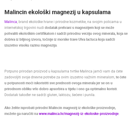
Malincin ekološki magnezij u kapsulama
Malinca
, brand ekološke hrane i prirodne kozmetike, na svojim policama u
internetskoj trgovini nudi
dodatak prehrani s magnezijem koji se može
pohvaliti ekološkim certifikatom i sadrži prirodnu verziju ovog minerala, koja se
dobiva iz biljnog izvora, točnije iz morske trave Ulva lactuca koja sadrži
izuzetno visoku razinu magnezija
.
Potpuno prirodan proizvod u kapsulama tvrtke Malinca jamči vam da ćete
zadovoljiti svoje dnevne potrebe za ovim izuzetno važnim mineralom,
te ćete
u potpunosti moći iskoristiti sve prednosti ovoga minerala jer se on u
prirodnom obliku vrlo dobro apsorbira u tijelu i ono ga optimalno koristi
.
Dodatak također ne sadrži gluten, laktozu, šećere i punila.
Ako želite isprobati prirodni Malincin magnezij iz ekološke proizvodnje,
možete ga naručiti na
www.malinca.hr/magnezij-iz-ekoloske-proizvodnje
.