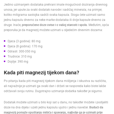
Jedino uzimanjem dodataka prehrani imate mogućnost doziranja dnevnog
unosa, jer upute za svaki dodatak navode i sadržaj minerala; na primjer,
koliko miligrama sastojka sadrži svaka kapsula. Stoga ćete uzimati samo
jednu kapsulu dnevno za neke marke dodataka ili dvije kapsule dnevno za
druge. Inače,
preporučene doze ovise i o vašoj starosti i spolu
. Međutim, opća
preporuka je da magnezij možete uzimati u sljedećim dnevnim dozama:
Djeca (3 godine): 80 mg
Djeca (8 godina): 170 mg
Odrasli: 300-350 mg
Trudnice: 310 mg
Dojilje: 390 mg
Kada piti magnezij tijekom dana?
Po pitanju kada piti magnezij tijekom dana mišljenja i iskustva su različita,
ali najvažnije je uzimati ga svaki dan i držati se rasporeda kako biste lakše
održavali svoju rutinu. Dugotrajno uzimanje dodatka također je sigurno.
Dodatak možete uzimati u bilo koji sat u danu, no također možete i podijeliti
doze na dva dijela i uzeti jednu kapsulu ujutro i jednu navečer.
Budući da
magnezij pomaže opuštanju mišića i spavanju, najbolje ga je uzimati prije