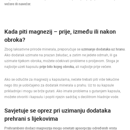
večere ili navečer.
Kada piti magnezij – prije, između ili nakon
obroka?
Zbog laksativne prirode minerala, preporučuje se
uzimanje dodataka uz hranu
.
Ako dodatak uzimate na prazan želudac, a zatim ne jedete odmah, ili ga
uzimate tijekom obroka, možete očekivati probleme s proljevom. Stoga je
najbolje uzeti kapsulu
prije bilo kojeg obroka,
ali najbolje prije večere.
Ako se odlučite za magnezij u kapsulama, nećete trebati piti više tekućine
nego što je uobičajeno za dodatak minerala u prahu. Uz to su kapsule
prikladnije i mogu se brže gutati. Ako imate problema s gutanjem kapsula,
možete otvoriti i kapsulu i popiti njezin sadržaj s decilitrom hladnije vode.
Savjetuje se oprez pri uzimanju dodataka
prehrani s lijekovima
Prehrambeni dodaci magnezija mogu ometati apsorpciju određenih vrsta