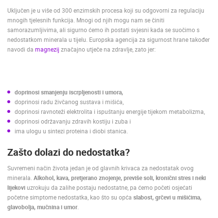
Uključen je u više od 300 enzimskih procesa koji su odgovorni za regulaciju
mnogih tjelesnih funkcija. Mnogi od njih mogu nam se činiti
samorazumljivima, ali sigurno ćemo ih postati svjesni kada se suočimo s
nedostatkom minerala u tijelu. Europska agencija za sigurnost hrane također
navodi da
magnezij
značajno utječe na zdravlje, zato jer:
doprinosi smanjenju iscrpljenosti i umora,
doprinosi radu živčanog sustava i mišića,
doprinosi ravnoteži elektrolita i ispuštanju energije tijekom metabolizma,
doprinosi održavanju zdravih kostiju i zuba i
ima ulogu u sintezi proteina i diobi stanica.
Zašto dolazi do nedostatka?
Suvremeni način života jedan je od glavnih krivaca za nedostatak ovog
minerala.
Alkohol, kava, pretjerano znojenje, previše soli, kronični stres i neki
lijekovi
uzrokuju da zalihe postaju nedostatne, pa ćemo početi osjećati
početne simptome nedostatka, kao što su opća
slabost, grčevi u mišićima,
glavobolja, mučnina i umor
.
NAJNOVIJE KAMERE