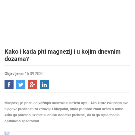
MEDIJI O
NAMA,
NAGRADE I
PRIZNANJA
DONACIJE
ZA NOVE
Kako i kada piti magnezij i u kojim dnevnim
WEB
KAMERE
dozama?
TERMS OF
USE
Objavljeno:
16.09.2020.
PRIVACY
POLICY
BANERI
Magnezij je jedan od važnijih minerala u našem tijelu. Ako želite iskoristiti sve
njegove prednosti za zdravlje i blagodat, onda je dobro znati nešto o tome
kako ga pravilno uzimati u obliku dodatka prehrani, da bi ga tijelo moglo
optimalno apsorbirati.
HRVATSKI