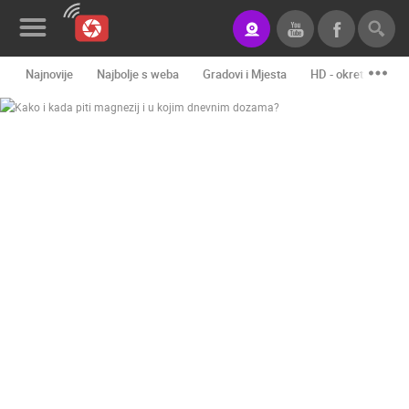
Najnovije
Najbolje s weba
Gradovi i Mjesta
HD - okretne kame
Novosti&Blog
Kategorije
Lokacije
Event&Site
Izdvojeno
Povijest
Karta
KONTAKTIRAJTE
NAS