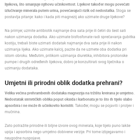
lijekova, što smanjuje njihovu učinkovitost. Lijekovi također mogu povećati
izlučivanje minerala putem urina, povećavajući rizik od nedostatka.
Stoga se
postavlja pitanje: kako i kada piti magnezij ako uzimate druge lijekove?
Na primjer, uzmite antibiotik najmanje dva sata prije ili četiri do šest sati
nakon uzimanja dodatka. Ako uzimate bisfosfonate radi sprečavanja gubitka
kostiju, trebali biste uzimati dodatak najmanje dva sata prije ili nakon
uzimanja lijeka. Ako uzimate kalcij, pazite da ne uzmete oba dodatka pri
istom obroku. Međutim, prilikom uzimanja diuretika, inhibitora protonske
pumpe i drugih određenih lijekova, dobro je konzultirati svog liječnika o
uzimanju dodataka.
Umjetni ili prirodni oblik dodatka prehrani?
Velika većina prehrambenih dodataka magnezija na tržištu kreirana je umjetno.
Nedostatak sintetičkih oblika poput oksida i karbonata je to što ih tijelo slabo
apsorbira i ne može ih učinkovito koristiti.
Također, mogu se pojaviti i proljev i
mučnina.
Zato potražite prirodne ili biljne izvore ovog minerala, koje tijelo puno lakše
upija i apsorbira nego umjetno dobivene verzije. Pri tome izbjegavamo i
neugodne nuspojave.