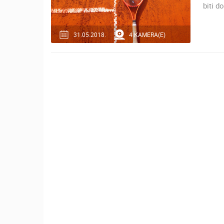
biti d
OPĆA BOLNICA OGULIN
REKONSTRUKCIJA KOTLOVNICE -
KAMERA 03
OGULIN
31.05.2018.
4 KAMERA(E)
KATEGORIJE KAMERA
NAJBOLJE S WEBA
GRADOVI I MJESTA
TRANSPORT I PROMET
ZNAMENITOSTI