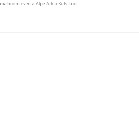
omaćinom eventa Alpe Adria Kids Tour.
MRKOPALJ SANJKALIŠTE
MRKOPALJ SKIJALIŠTE ČELIMBAŠA
ČELIMBAŠA
MRKOPALJ
MRKOPALJ
HD - OKRETNE KAMERE
GRADILIŠTA
SKIJANJE I SNIJEG
PLAŽE
MARINE I LUČICE
SVJETSKA BAŠTINA
SPORT