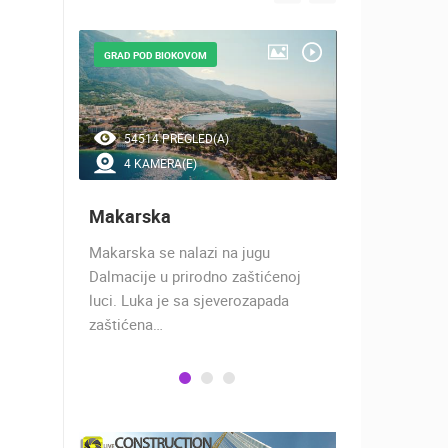
GRAD POD BIOKOVOM
NAJLJEPŠE Š
54514 PREGLED(A)
46714 P
4 KAMERA(E)
7 KAMER
Makarska
Baška Vo
h 17
Makarska se nalazi na jugu
Baška Voda,
 rimski
Dalmacije u prirodno zaštićenoj
naselje u ko
učju…
luci. Luka je sa sjeverozapada
trgovci, pom
zaštićena…