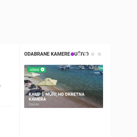
ODABRANE KAMERE - UŽIVO
UŽIVO
UŽIVO
.
KAMP ŠIMUNI, HD OKRETNA
KAMERA
PLOČE, CEN
ŠIMUNI
PLOČE