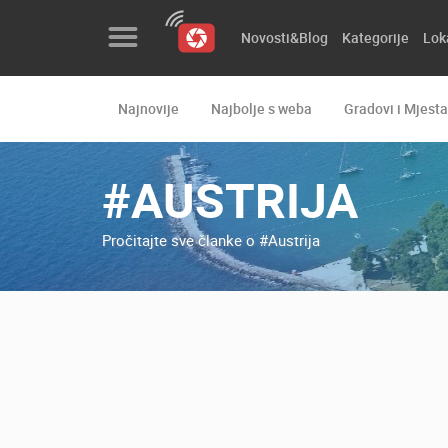
Novosti&Blog
Kategorije
Lok
Najnovije
Najbolje s weba
Gradovi i Mjesta
Novosti&Blog
Kategorije
#AUSTRIJA
Lokacije
Pročitajte sve članke o #Austrija
Event&Site
Izdvojeno
Povijest
Karta