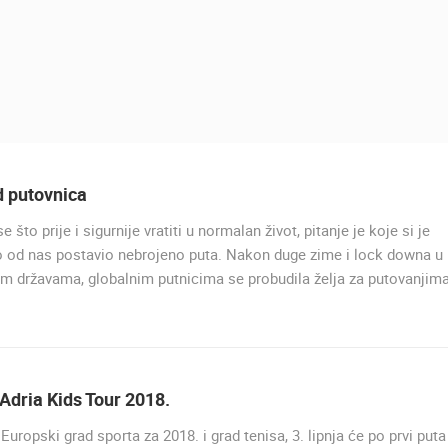
d putovnica
e što prije i sigurnije vratiti u normalan život, pitanje je koje si je
UŽIVO
o od nas postavio nebrojeno puta. Nakon duge zime i lock downa u
 državama, globalnim putnicima se probudila želja za putovanjima
MURTER, PLAŽA SLANICA
MURTER
Adria Kids Tour 2018.
UŽIVO
0 GLEDATELJ(A)
UŽIVO
0 GLEDATELJ(A)
uropski grad sporta za 2018. i grad tenisa, 3. lipnja će po prvi puta