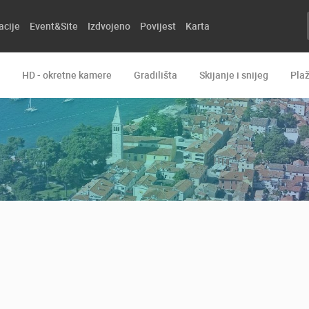
acije
Event&Site
Izdvojeno
Povijest
Karta
HD - okretne kamere
Gradilišta
Skijanje i snijeg
Pla