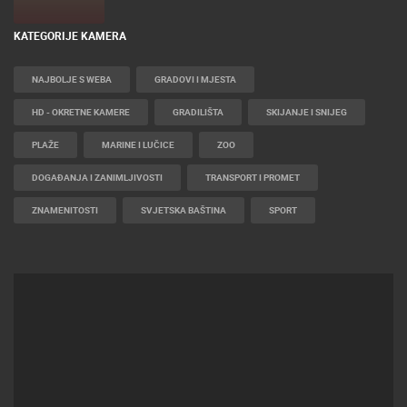
KATEGORIJE KAMERA
NAJBOLJE S WEBA
GRADOVI I MJESTA
HD - OKRETNE KAMERE
GRADILIŠTA
SKIJANJE I SNIJEG
PLAŽE
MARINE I LUČICE
ZOO
DOGAĐANJA I ZANIMLJIVOSTI
TRANSPORT I PROMET
ZNAMENITOSTI
SVJETSKA BAŠTINA
SPORT