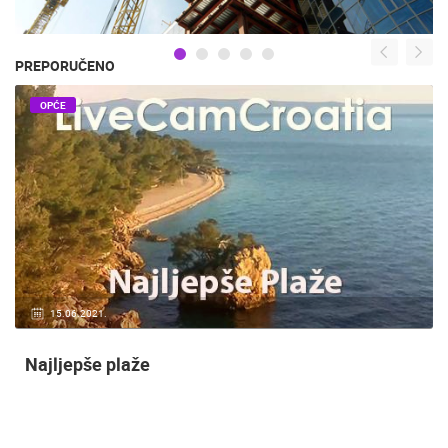
PREPORUČENO
OPĆE
15.06.2021.
Najljepše plaže