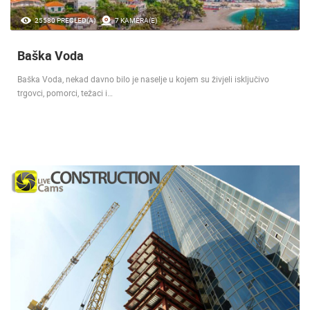
25580 PREGLED(A)
7 KAMERA(E)
Baška Voda
Baška Voda, nekad davno bilo je naselje u kojem su živjeli isključivo
trgovci, pomorci, težaci i…