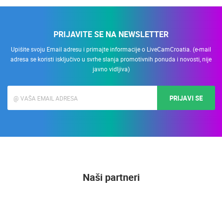
PRIJAVITE SE NA NEWSLETTER
Upišite svoju Email adresu i primajte informacije o LiveCamCroatia. (e-mail
adresa se koristi isključivo u svrhe slanja promotivnih ponuda i novosti, nije
javno vidljiva)
PRIJAVI SE
Naši partneri