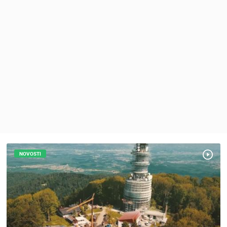
MEDIJI O
NAMA,
NAGRADE I
PRIZNANJA
DONACIJE
ZA NOVE
WEB
KAMERE
TERMS OF
USE
PRIVACY
POLICY
NOVOSTI
BANERI
HRVATSKI