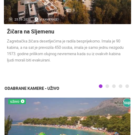
ENGLISH
25.09.2020.
4 KAMERA(E)
Žičara na Sljemenu
Zagrebačka žičara desetljećima je radila besprijekorno. Imala je 90
kabina, a na sat je prevozila 450 osoba, imala je samo jednu nezgodu
1973. godine prilikom olujnog nevremena kada su iz ovakvih kabina
NAJNOVIJE KAMERE
ljudi morali biti evakuirani.
UŽIVO
0 GLEDATELJ(A)
UŽIVO
ODABRANE KAMERE - UŽIVO
OPĆA BOLNICA OGULIN REKONSTRUKCIJA KOTLOVNICE -
UŽIVO
KAMERA 03
MRKOPALJ 
OGULIN
MRKOPALJ
KATEGORIJE KAMERA
NAJBOLJE S WEBA
GRADOVI I MJESTA
HD - OKRETNE KAMERE
GRADILIŠTA
SKIJANJE I SNIJEG