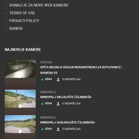
DONACIJE ZA NOVE WEB KAMERE
TERMS OF USE
PRIVACY POLICY
BANERI
NAJNOVIJE KAMERE
OGULIN
OPĆA BOLNICA OGULIN REKONSTRUKCIJA KOTLOVNICE -
KAMERA 03
UŽIVO
0 GLEDATELJ(A)
MRKOPALJ
MRKOPALJ SKIJALIŠTE ČELIMBAŠA
UŽIVO
0 GLEDATELJ(A)
MRKOPALJ
MRKOPALJ SANJKALIŠTE ČELIMBAŠA
UŽIVO
0 GLEDATELJ(A)