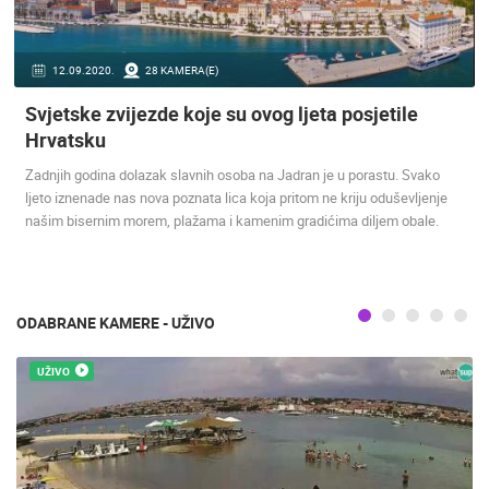
ENGLISH
12.09.2020.
28 KAMERA(E)
Svjetske zvijezde koje su ovog ljeta posjetile
Hrvatsku
Zadnjih godina dolazak slavnih osoba na Jadran je u porastu. Svako
ljeto iznenade nas nova poznata lica koja pritom ne kriju oduševljenje
NAJNOVIJE KAMERE
našim bisernim morem, plažama i kamenim gradićima diljem obale.
UŽIVO
0 GLEDATELJ(A)
UŽIVO
ODABRANE KAMERE - UŽIVO
GRADILIŠT
UŽIVO
RAKOVICA OKRETNA KAMERA
LANIŠTE
RAKOVICA
ZAGREB
KATEGORIJE KAMERA
NAJBOLJE S WEBA
GRADOVI I MJESTA
HD - OKRETNE KAMERE
GRADILIŠTA
SKIJANJE I SNIJEG