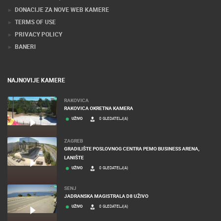
DONACIJE ZA NOVE WEB KAMERE
TERMS OF USE
PRIVACY POLICY
BANERI
NAJNOVIJE KAMERE
RAKOVICA
RAKOVICA OKRETNA KAMERA
UŽIVO
0 GLEDATELJ(A)
ZAGREB
GRADILIŠTE POSLOVNOG CENTRA PEMO BUSINESS ARENA,
LANIŠTE
UŽIVO
0 GLEDATELJ(A)
SENJ
JADRANSKA MAGISTRALA D8 UŽIVO
UŽIVO
0 GLEDATELJ(A)