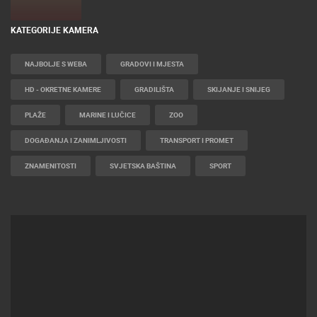
KATEGORIJE KAMERA
NAJBOLJE S WEBA
GRADOVI I MJESTA
HD - OKRETNE KAMERE
GRADILIŠTA
SKIJANJE I SNIJEG
PLAŽE
MARINE I LUČICE
ZOO
DOGAĐANJA I ZANIMLJIVOSTI
TRANSPORT I PROMET
ZNAMENITOSTI
SVJETSKA BAŠTINA
SPORT