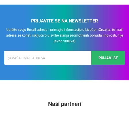
PRIJAVITE SE NA NEWSLETTER
Upišite svoju Email adresu i primajte informacije o LiveCamCroatia. (e-mail
adresa se koristi isključivo u svrhe slanja promotivnih ponuda i novosti, nije
javno vidljiva)
PRIJAVI SE
Naši partneri