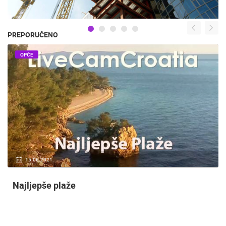
PREPORUČENO
OPĆE
15.06.2021.
Najljepše plaže