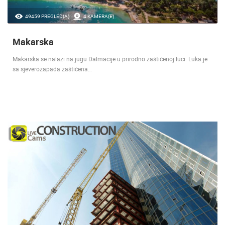
49459 PREGLED(A)
4 KAMERA(E)
Makarska
Makarska se nalazi na jugu Dalmacije u prirodno zaštićenoj luci. Luka je
sa sjeverozapada zaštićena…