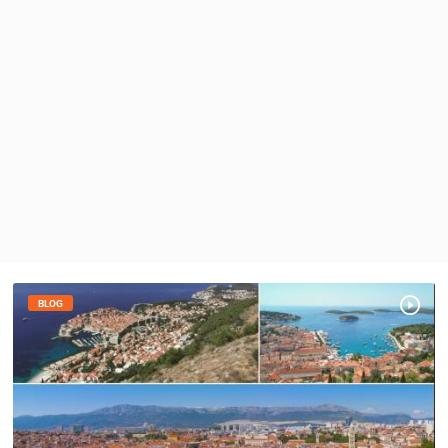
MEDIJI O
NAMA,
NAGRADE I
PRIZNANJA
DONACIJE
ZA NOVE
WEB
KAMERE
TERMS OF
USE
PRIVACY
POLICY
BLOG
BANERI
HRVATSKI