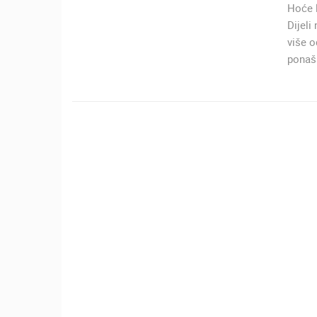
Hoće l
Dijeli
više o
ponaša