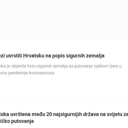
zi uvrstili Hrvatsku na popis sigurnih zemalja
UŽIVO
0 GLEDATELJ(A)
UŽIVO
0 GLEDATELJ(A)
ka je objavila listu sigurnih zemalja za putovanje tijekom ljeta u
UŽIVO
BOL LUKA I RIVA, LIVE WEB KAMERA
SUTIVAN, OTOK BRAČ PANORAMSKA
kstu pandemije koronavirusa.
BOL OTOK BRAČ
OKRETNA KAMERA
BOL
SUTIVAN
HOTEL SPLIT.COM - PODST
PANORAMSKI POGLED I PLA
STROŽINAC
PODSTRANA
HD - OKRETNE KAMERE
GRADILIŠTA
SKIJANJE I SNIJEG
PLAŽE
MARINE I LUČICE
SVJETSKA BAŠTINA
SPORT
ska uvrštena među 20 najsigurnijih država na svijetu z
tičko putovanje