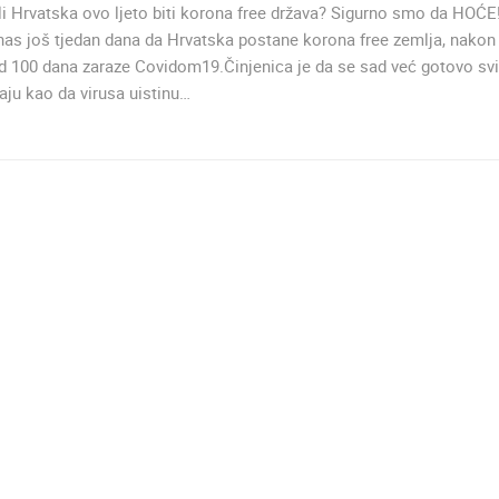
i Hrvatska ovo ljeto biti korona free država? Sigurno smo da HOĆE
 nas još tjedan dana da Hrvatska postane korona free zemlja, nakon
d 100 dana zaraze Covidom19.Činjenica je da se sad već gotovo svi
ju kao da virusa uistinu…