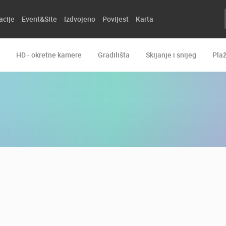
acije
Event&Site
Izdvojeno
Povijest
Karta
HD - okretne kamere
Gradilišta
Skijanje i snijeg
Pla