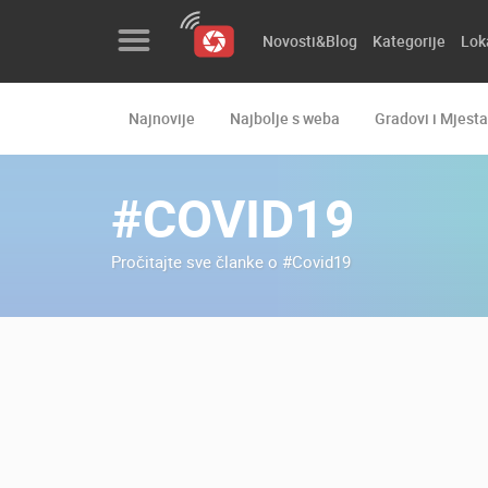
Novosti&Blog
Kategorije
Lok
Najnovije
Najbolje s weba
Gradovi i Mjesta
Novosti&Blog
Kategorije
#COVID19
Lokacije
Pročitajte sve članke o #Covid19
Event&Site
Izdvojeno
Povijest
Karta