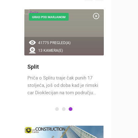
GRAD POD MARJANOM
GRAD POD B
41775 PREGLED(A)
53853 P
13 KAMERA(E)
4 KAMER
Split
Makarsk
o je
Priča o Splitu traje čak punih 17
Makarska se
ključivo
stoljeća, još od doba kad je rimski
Dalmacije u
car Dioklecijan na tom području…
luci. Luka j
zaštićena…