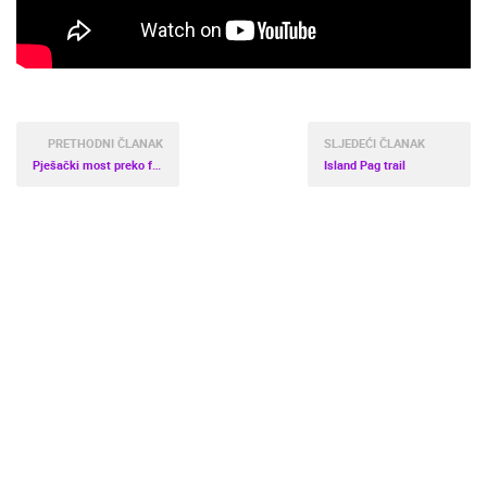
ENGLISH
PRETHODNI ČLANAK
SLJEDEĆI ČLANAK
Pješački most preko foše u Trogiru
Island Pag trail
NAJNOVIJE KAMERE
UŽIVO
0 GLEDATELJ(A)
UŽIVO