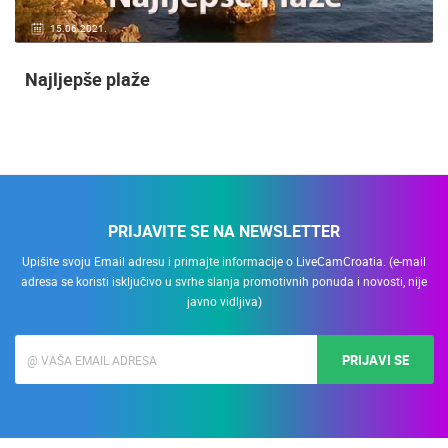
15.06.2021.
Najljepše plaže
PRIJAVITE SE NA NEWSLETTER
Upišite svoju Email adresu i primajte informacije o LiveCamCroatia. (e-mail
adresa se koristi isključivo u svrhe slanja promotivnih ponuda i novosti, nije
javno vidljiva)
PRIJAVI SE