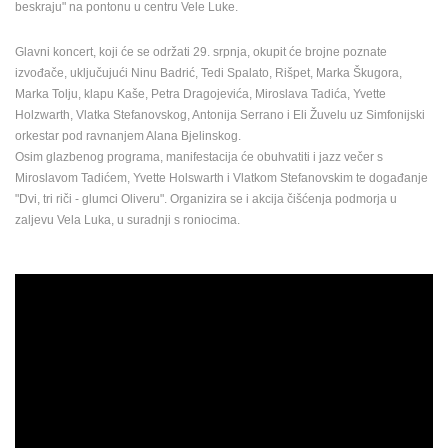
beskraju" na pontonu u centru Vele Luke.
MEDIJI O
NAMA,
Glavni koncert, koji će se održati 29. srpnja, okupit će brojne poznate
NAGRADE I
izvođače, uključujući Ninu Badrić, Tedi Spalato, Rišpet, Marka Škugora,
PRIZNANJA
Marka Tolju, klapu Kaše, Petra Dragojevića, Miroslava Tadića, Yvette
Holzwarth, Vlatka Stefanovskog, Antonija Serrano i Eli Žuvelu uz Simfonijski
DONACIJE
orkestar pod ravnanjem Alana Bjelinskog.
ZA NOVE
Osim glazbenog programa, manifestacija će obuhvatiti i jazz večer s
WEB
Miroslavom Tadićem, Yvette Holswarth i Vlatkom Stefanovskim te događanje
KAMERE
"Dvi, tri riči - glumci Oliveru". Organizira se i akcija čišćenja podmorja u
zaljevu Vela Luka, u suradnji s roniocima.
TERMS OF
USE
PRIVACY
POLICY
BANERI
HRVATSKI