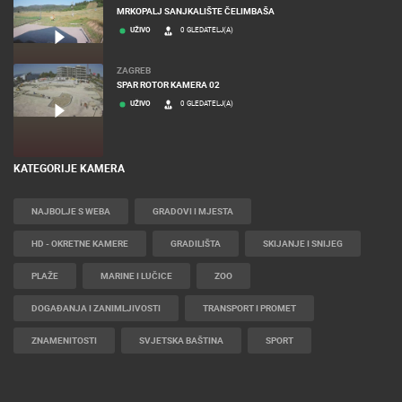
MRKOPALJ SANJKALIŠTE ČELIMBAŠA
UŽIVO
0 GLEDATELJ(A)
ZAGREB
SPAR ROTOR KAMERA 02
UŽIVO
0 GLEDATELJ(A)
KATEGORIJE KAMERA
NAJBOLJE S WEBA
GRADOVI I MJESTA
HD - OKRETNE KAMERE
GRADILIŠTA
SKIJANJE I SNIJEG
PLAŽE
MARINE I LUČICE
ZOO
DOGAĐANJA I ZANIMLJIVOSTI
TRANSPORT I PROMET
ZNAMENITOSTI
SVJETSKA BAŠTINA
SPORT