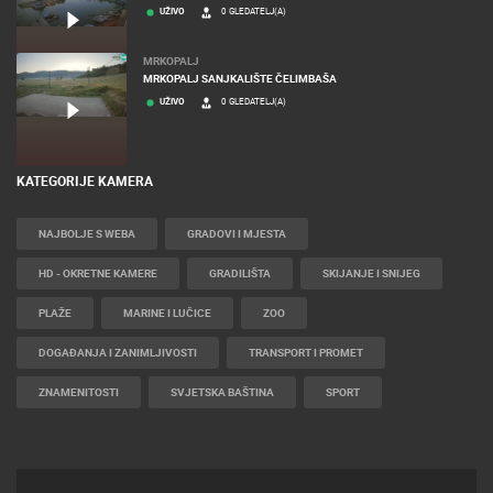
UŽIVO
0 GLEDATELJ(A)
MRKOPALJ
MRKOPALJ SANJKALIŠTE ČELIMBAŠA
UŽIVO
0 GLEDATELJ(A)
KATEGORIJE KAMERA
NAJBOLJE S WEBA
GRADOVI I MJESTA
HD - OKRETNE KAMERE
GRADILIŠTA
SKIJANJE I SNIJEG
PLAŽE
MARINE I LUČICE
ZOO
DOGAĐANJA I ZANIMLJIVOSTI
TRANSPORT I PROMET
ZNAMENITOSTI
SVJETSKA BAŠTINA
SPORT