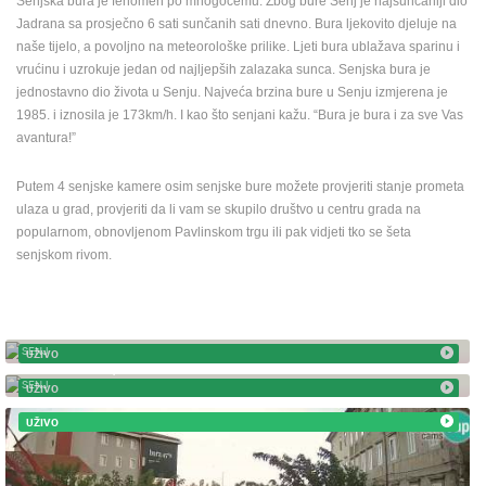
Senjska bura je fenomen po mnogočemu. Zbog bure Senj je najsunčaniji dio
ENGLISH
Jadrana sa prosječno 6 sati sunčanih sati dnevno. Bura ljekovito djeluje na
naše tijelo, a povoljno na meteorološke prilike. Ljeti bura ublažava sparinu i
vrućinu i uzrokuje jedan od najljepših zalazaka sunca. Senjska bura je
jednostavno dio života u Senju. Najveća brzina bure u Senju izmjerena je
1985. i iznosila je 173km/h. I kao što senjani kažu. “Bura je bura i za sve Vas
avantura!”
Putem 4 senjske kamere osim senjske bure možete provjeriti stanje prometa
ulaza u grad, provjeriti da li vam se skupilo društvo u centru grada na
popularnom, obnovljenom Pavlinskom trgu ili pak vidjeti tko se šeta
senjskom rivom.
SENJ - RIVA
SENJ
UŽIVO
ULAZ U SENJ, ROTOR NA GLAVNOJ PROMETNICI
SENJ
UŽIVO
UŽIVO