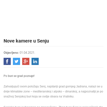
MEDIJI O
NAMA,
NAGRADE I
PRIZNANJA
DONACIJE
ZA NOVE
Nove kamere u Senju
WEB
KAMERE
Objavljeno:
01.04.2021.
TERMS OF
USE
PRIVACY
POLICY
Po buri se grad poznaje!
BANERI
Zahvaljujući svom položaju Senj, najstariji grad gornjeg Jadrana, nalazi se u
dvije klimatske zone – mediteranskoj i alpsko – dinarskoj, a najpoznatiji je po
snažnoj Senjskoj buri koja se ovdje stvara na Vratniku.
HRVATSKI