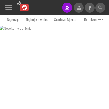
Najnovije
Najbolje s weba
Gradovi i Mjesta
HD - okretne kame
Novosti&Blog
Kategorije
Lokacije
Event&Site
Izdvojeno
Povijest
Karta
KONTAKTIRAJTE
NAS