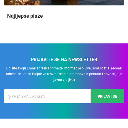
15.06.2021.
Najljepše plaže
PRIJAVITE SE NA NEWSLETTER
Upišite svoju Email adresu i primajte informacije o LiveCamCroatia. (e-mail
adresa se koristi isključivo u svrhe slanja promotivnih ponuda i novosti, nije
javno vidljiva)
PRIJAVI SE