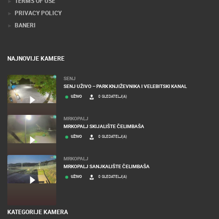
TERMS OF USE
PRIVACY POLICY
BANERI
NAJNOVIJE KAMERE
SENJ
SENJ UŽIVO – PARK KNJIŽEVNIKA I VELEBITSKI KANAL
UŽIVO
0 GLEDATELJ(A)
MRKOPALJ
MRKOPALJ SKIJALIŠTE ČELIMBAŠA
UŽIVO
0 GLEDATELJ(A)
MRKOPALJ
MRKOPALJ SANJKALIŠTE ČELIMBAŠA
UŽIVO
0 GLEDATELJ(A)
KATEGORIJE KAMERA