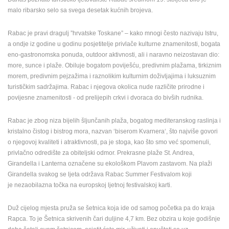
malo ribarsko selo sa svega desetak kućnih brojeva.
MEDIJI O
NAMA,
Rabac je pravi dragulj ”hrvatske Toskane” – kako mnogi često nazivaju Istru,
NAGRADE I
a ondje iz godine u godinu posjetitelje privlače kulturne znamenitosti, bogata
PRIZNANJA
eno-gastronomska ponuda, outdoor aktivnosti, ali i naravno neizostavan dio:
DONACIJE
more, sunce i plaže. Obiluje bogatom poviješću, predivnim plažama, tirkiznim
ZA NOVE
morem, predivnim pejzažima i raznolikim kulturnim doživljajima i luksuznim
WEB
turističkim sadržajima. Rabac i njegova okolica nude različite prirodne i
KAMERE
povijesne znamenitosti - od prelijepih crkvi i dvoraca do bivših rudnika.
TERMS OF
Rabac je zbog niza bijelih šljunčanih plaža, bogatog mediteranskog raslinja i
USE
kristalno čistog i bistrog mora, nazvan ‘biserom Kvarnera‘, što najviše govori
PRIVACY
o njegovoj kvaliteti i atraktivnosti, pa je stoga, kao što smo već spomenuli,
POLICY
privlačno odredište za obiteljski odmor. Prekrasne plaže St. Andrea,
Girandella i Lanterna označene su ekološkom Plavom zastavom. Na plaži
BANERI
Girandella svakog se ljeta održava Rabac Summer Festivalom koji
je nezaobilazna točka na europskoj ljetnoj festivalskoj karti.
Duž cijelog mjesta pruža se šetnica koja ide od samog početka pa do kraja
Rapca. To je Šetnica skrivenih čari duljine 4,7 km. Bez obzira u koje godišnje
HRVATSKI