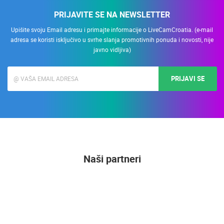
PRIJAVITE SE NA NEWSLETTER
Upišite svoju Email adresu i primajte informacije o LiveCamCroatia. (e-mail
adresa se koristi isključivo u svrhe slanja promotivnih ponuda i novosti, nije
javno vidljiva)
PRIJAVI SE
Naši partneri