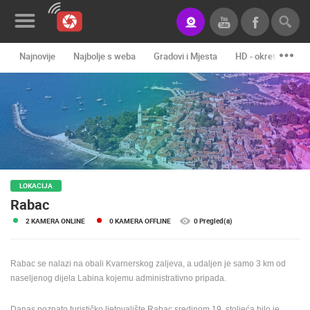
Najnovije
Najbolje s weba
Gradovi i Mjesta
HD - okretne kame
Novosti&Blog
Kategorije
Lokacije
Event&Site
LOKACIJA
Izdvojeno
Rabac
Povijest
2 KAMERA ONLINE
0 KAMERA OFFLINE
0 Pregled(a)
Karta
Rabac se nalazi na obali Kvarnerskog zaljeva, a udaljen je samo 3 km od
naseljenog dijela Labina kojemu administrativno pripada.
KONTAKTIRAJTE
NAS
Danas poznato turističko ljetovalište Rabac sredinom 19. stoljeća bilo je