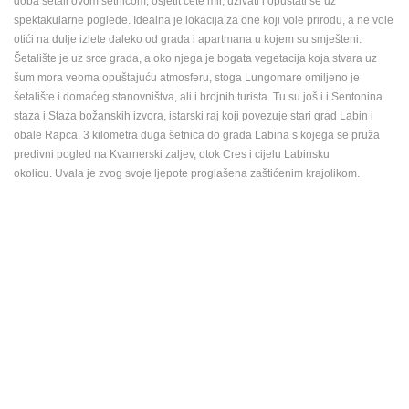
doba šetali ovom šetnicom, osjetit ćete mir, uživati i opuštati se uz
ENGLISH
spektakularne poglede. Idealna je lokacija za one koji vole prirodu, a ne vole
otići na dulje izlete daleko od grada i apartmana u kojem su smješteni.
Šetalište je uz srce grada, a oko njega je bogata vegetacija koja stvara uz
šum mora veoma opuštajuću atmosferu, stoga Lungomare omiljeno je
šetalište i domaćeg stanovništva, ali i brojnih turista. Tu su još i i Sentonina
staza i Staza božanskih izvora, istarski raj koji povezuje stari grad Labin i
obale Rapca. 3 kilometra duga šetnica do grada Labina s kojega se pruža
predivni pogled na Kvarnerski zaljev, otok Cres i cijelu Labinsku
okolicu. Uvala je zvog svoje ljepote proglašena zaštićenim krajolikom.