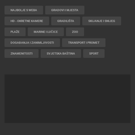
NAJBOLJE S WEBA
GRADOVI I MJESTA
HD - OKRETNE KAMERE
GRADILIŠTA
SKIJANJE I SNIJEG
PLAŽE
MARINE I LUČICE
ZOO
DOGAĐANJA I ZANIMLJIVOSTI
TRANSPORT I PROMET
ZNAMENITOSTI
SVJETSKA BAŠTINA
SPORT