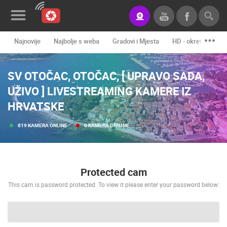
Najnovije
Najbolje s weba
Gradovi i Mjesta
HD - okretne kame
Novosti&Blog
SV OTOČAC, OTOČAC, [ UPRAVO SADA,
Kategorije
UŽIVO ] LIVESTREAMING KAMERE IZ
Lokacije
HRVATSKE
Event&Site
819 KAMERA ONLINE
0 KAMERA OFFLINE
Izdvojeno
Povijest
Protected cam
Karta
This cam is password protected. To view it please enter your password below:
KONTAKTIRAJTE
NAS