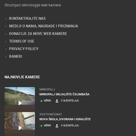
Stručnjaci tehnologije web kamera
KONTAKTIRAJTE NAS
MEDIJI O NAMA, NAGRADE I PRIZNANJA
DONACIJE ZA NOVE WEB KAMERE
TERMS OF USE
PRIVACY POLICY
BANERI
NAJNOVIJE KAMERE
MRKOPALJ
MRKOPALJ SKIJALIŠTE ČELIMBAŠA
UŽIVO
0 GLEDATELJ(A)
SVETVINČENAT
NOVA ŠKOLA, DVORANA I IGRALIŠTE
UŽIVO
0 GLEDATELJ(A)