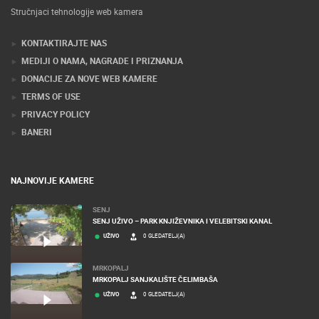
Stručnjaci tehnologije web kamera
KONTAKTIRAJTE NAS
MEDIJI O NAMA, NAGRADE I PRIZNANJA
DONACIJE ZA NOVE WEB KAMERE
TERMS OF USE
PRIVACY POLICY
BANERI
NAJNOVIJE KAMERE
SENJ
SENJ UŽIVO – PARK KNJIŽEVNIKA I VELEBITSKI KANAL
UŽIVO
0 GLEDATELJ(A)
MRKOPALJ
MRKOPALJ SANJKALIŠTE ČELIMBAŠA
UŽIVO
0 GLEDATELJ(A)