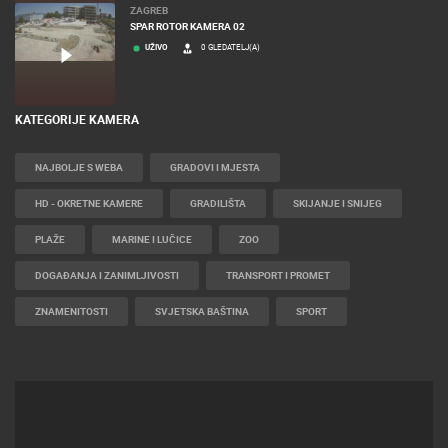
ZAGREB
SPAR ROTOR KAMERA 02
UŽIVO
0 GLEDATELJ(A)
KATEGORIJE KAMERA
NAJBOLJE S WEBA
GRADOVI I MJESTA
HD - OKRETNE KAMERE
GRADILIŠTA
SKIJANJE I SNIJEG
PLAŽE
MARINE I LUČICE
ZOO
DOGAĐANJA I ZANIMLJIVOSTI
TRANSPORT I PROMET
ZNAMENITOSTI
SVJETSKA BAŠTINA
SPORT